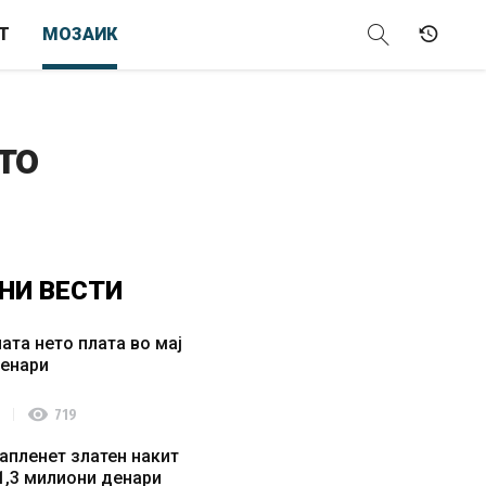
Т
МОЗАИК
то
НИ
ВЕСТИ
ата нето плата во мај
денари
visibility
719
апленет златен накит
1,3 милиони денари