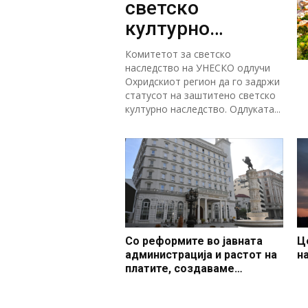
светско
културно
наследство
Комитетот за светско
наследство на УНЕСКО одлучи
Охридскиот регион да го задржи
статусот на заштитено светско
културно наследство. Одлуката...
Со реформите во јавната
Ц
администрација и растот на
н
платите, создаваме
професионален, ефикасен и
модерен јавен сектор