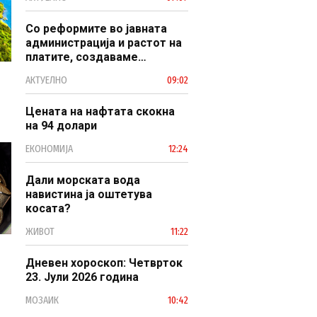
наследство
Со реформите во јавната
администрација и растот на
платите, создаваме
професионален, ефикасен и
АКТУЕЛНО
09:02
модерен јавен сектор
Цената на нафтата скокна
на 94 долари
ЕКОНОМИЈА
12:24
Дали морската вода
навистина ја оштетува
косата?
ЖИВОТ
11:22
Дневен хороскоп: Четврток
23. Јули 2026 година
МОЗАИК
10:42