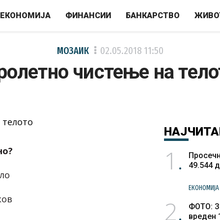
ЕКОНОМИЈА
ФИНАНСИИ
БАНКАРСТВО
ЖИВО
МОЗАИК
02.05.2018
11:50
ролетно чистење на тело
НАЈЧИТА
1
но?
Просечн
49.544 
кло
ЕКОНОМИЈА
ков
2
ФОТО: З
вреден 