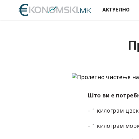
АКТУЕЛНО
П
Што ви е потреб
– 1 килограм цве
– 1 килограм мор