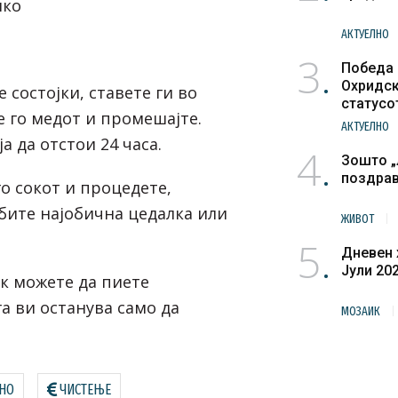
лко
АКТУЕЛНО
3
Победа 
Охридск
е состојки, ставете ги во
статусо
е го медот и промешајте.
културн
АКТУЕЛНО
а да отстои 24 часа.
4
Зошто „
поздра
о сокот и процедете,
бите најобична цедалка или
ЖИВОТ
5
Дневен 
Јули 20
ок можете да пиете
а ви останува само да
МОЗАИК
НО
ЧИСТЕЊЕ