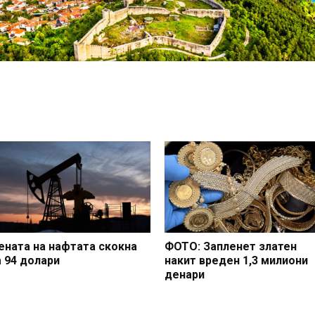
ената на нафтата скокна
ФОТО: Запленет златен
а 94 долари
накит вреден 1,3 милиони
денари