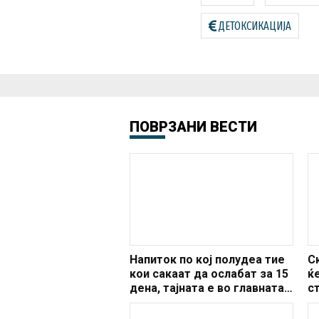
ДЕТОКСИКАЦИЈА
ПОВРЗАНИ ВЕСТИ
Напиток по кој полудеа тие
С
кои сакаат да ослабат за 15
ќ
дена, тајната е во главната
с
состојка