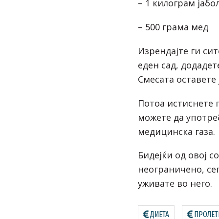
– 1 килограм јабо
– 500 грама мед
Изрендајте ги сит
еден сад, додадет
Смесата оставете ј
Потоа истиснете г
можете да употре
медицинска газа.
Бидејќи од овој с
неограничено, сег
уживате во него.
ДИЕТА
ПРОЛЕТ