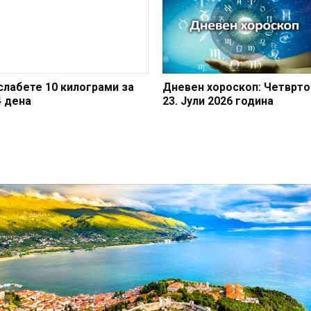
слабете 10 килограми за
Дневен хороскоп: Четврто
4 дена
23. Јули 2026 година