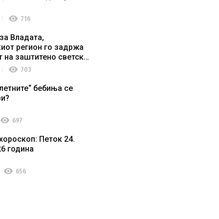
visibility
716
за Владата,
иот регион го задржа
т на заштитено светско
о наследство
visibility
703
летните“ бебиња се
ви?
visibility
697
хороскоп: Петок 24.
26 година
visibility
656