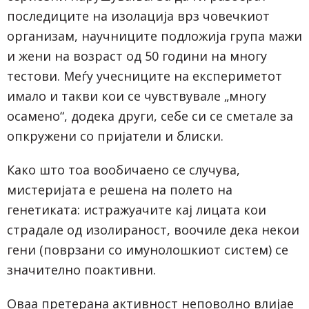
последиците на изолација врз човечкиот
организам, научниците подложија група мажи
и жени на возраст од 50 години на многу
тестови. Меѓу учесниците на експериметот
имало и такви кои се чувствувале „многу
осамено“, додека други, себе си се сметале за
опкружени со пријатели и блиски.
Како што тоа вообичаено се случува,
мистеријата е решена на полето на
генетиката: истражуачите кај лицата кои
страдале од изолираност, воочиле дека некои
гени (поврзани со имунолошкиот систем) се
значително поактивни.
Оваа претерана активност неповолно влијае