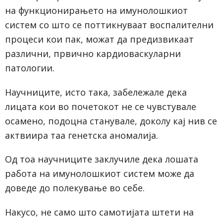
на функционирањето на имунолошкиот
систем со што се поттикнуваат воспалителни
процеси кои пак, можат да предизвикаат
различни, првично кардиоваскуларни
патологии.
Научниците, исто така, забележале дека
лицата кои во почетокот не се чувстувале
осамено, подоцна станувале, доколу кај нив се
актвиира таа генетска аномалија.
Од тоа научниците заклучиле дека лошата
работа на имунолошкиот систем може да
доведе до полекување во себе.
Накусо, не само што самотијата штети на