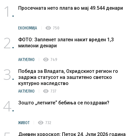
1
Просечната нето плата во мај 49.544 денари
visibility
ЕКОНОМИЈА
750
2
ФОТО: Запленет златен накит вреден 1,3
милиони денари
visibility
АКТУЕЛНО
749
3
Победа за Владата, Охридскиот регион го
задржа статусот на заштитено светско
културно наследство
visibility
АКТУЕЛНО
737
4
Зошто „летните“ бебиња се поздрави?
visibility
ЖИВОТ
732
Дневен хороскоп: Петок 24. Јули 2026 година