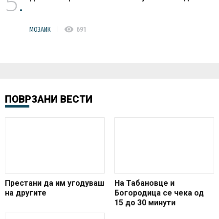
5
visibility
МОЗАИК
691
ПОВРЗАНИ ВЕСТИ
Престани да им угодуваш
На Табановце и
на другите
Богородица се чека од
15 до 30 минути