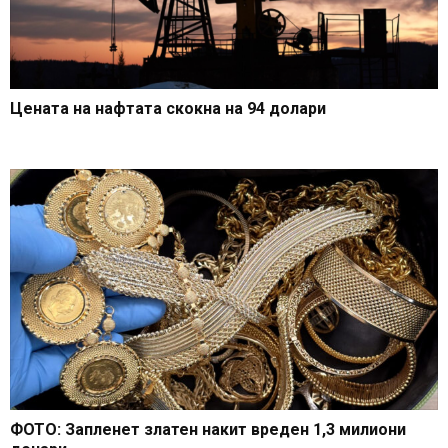
Цената на нафтата скокна на 94 долари
ФОТО: Запленет златен накит вреден 1,3 милиони