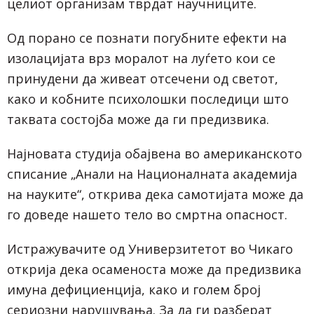
целиот организам тврдат научниците.
Од порано се познати погубните ефекти на
изолацијата врз моралот на луѓето кои се
принудени да живеат отсечени од светот,
како и кобните психолошки последици што
таквата состојба може да ги предизвика.
Најновата студија обајвена во американското
списание „Анали на Националната академија
на науките“, открива дека самотијата може да
го доведе нашето тело во смртна опасност.
Истражувачите од Универзитетот во Чикаго
открија дека осаменоста може да предизвика
имуна дефициенција, како и голем број
сериозни нарушувања. За да ги разберат