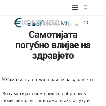
АКТУЕЛНО
ЖИВОТ
26.09.2018
08:54
Самотијата
ЕКОНОМИЈА
погубно влијае на
ФИНАНСИИ
здравјето
БАНКАРСТВО
ЖИВОТ
МОЗАИК
Во самотијата нема ништо добро ниту
позитивно, не трпи само психата туку и