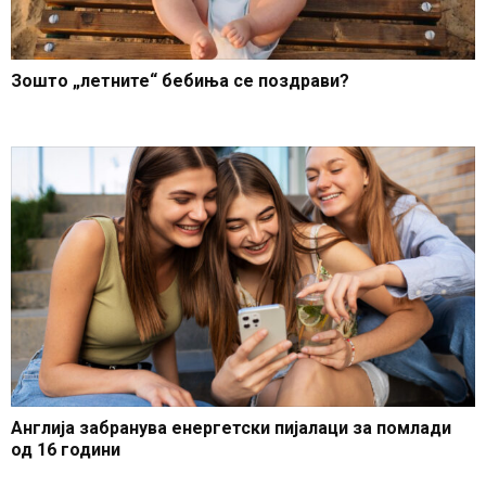
Зошто „летните“ бебиња се поздрави?
Англија забранува енергетски пијалаци за помлади
од 16 години