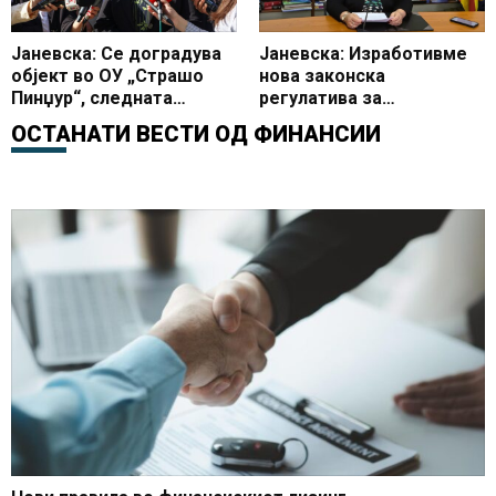
Јаневска: Се доградува
Јаневска: Изработивме
објект во ОУ „Страшо
нова законска
Пинџур“, следната
регулатива за
година се воведува
поквалитетно високо
ОСТАНАТИ ВЕСТИ ОД
ФИНАНСИИ
едносменска настава
образование и развој на
науката