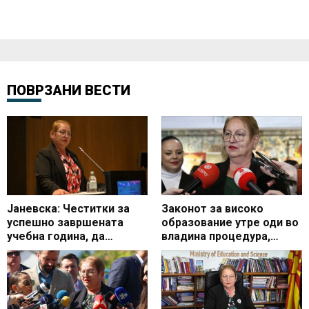
ПОВРЗАНИ ВЕСТИ
Јаневска: Честитки за
Законот за високо
успешно завршената
образование утре оди во
учебна година, да
владина процедура,
продолжиме заедно да
завршна средба на МОН
ги спроведуваме
денеска и со
промените за
коалицискиот владин
поквалитетно
партнер Вреди
образование