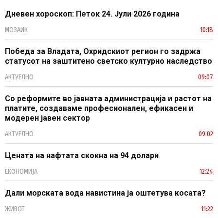
Дневен хороскоп: Петок 24. Јули 2026 година
МОЗАИК
10:18
Победа за Владата, Охридскиот регион го задржа
статусот на заштитено светско културно наследство
АКТУЕЛНО
09:07
Со реформите во јавната администрација и растот на
платите, создаваме професионален, ефикасен и
модерен јавен сектор
АКТУЕЛНО
09:02
Цената на нафтата скокна на 94 долари
ЕКОНОМИЈА
12:24
Дали морската вода навистина ја оштетува косата?
ЖИВОТ
11:22