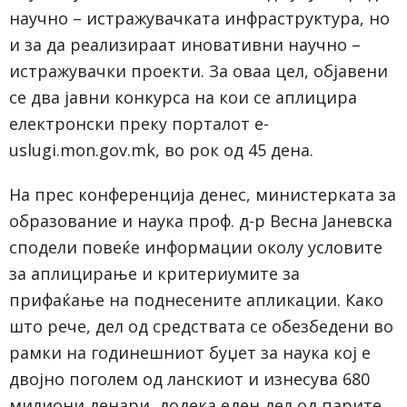
научно – истражувачката инфраструктура, но
и за да реализираат иновативни научно –
истражувачки проекти. За оваа цел, објавени
се два јавни конкурса на кои се аплицира
електронски преку порталот e-
uslugi.mon.gov.mk, во рок од 45 дена.
На прес конференција денес, министерката за
образование и наука проф. д-р Весна Јаневска
сподели повеќе информации околу условите
за аплицирање и критериумите за
прифаќање на поднесените апликации. Како
што рече, дел од средствата се обезбедени во
рамки на годинешниот буџет за наука кој е
двојно поголем од ланскиот и изнесува 680
милиони денари, додека еден дел од парите