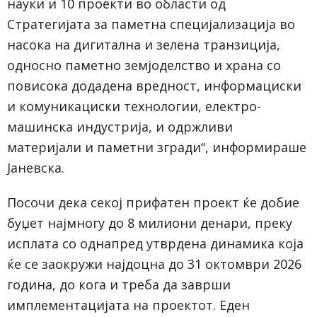
науки и 10 проекти во области од
Стратегијата за паметна специјализација во
насока на дигитална и зелена транзиција,
односно паметно земјоделство и храна со
повисока додадена вредност, информациски
и комуникациски технологии, електро-
машинска индустрија, и одржливи
материјали и паметни згради“, информираше
Јаневска.
Посочи дека секој прифатен проект ќе добие
буџет најмногу до 8 милиони денари, преку
исплата со однапред утврдена динамика која
ќе се заокружи најдоцна до 31 октомври 2026
година, до кога и треба да заврши
имплементацијата на проектот. Еден