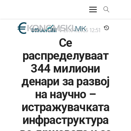
АКТУЕЛНО
ФИНАНСИИ
25.04.2025
12:51
Се
ЕКОНОМИЈА
распределуваат
ФИНАНСИИ
344 милиони
БАНКАРСТВО
денари за развој
ЖИВОТ
на научно –
МОЗАИК
истражувачката
инфраструктура