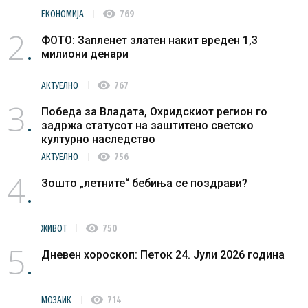
visibility
ЕКОНОМИЈА
769
2
ФОТО: Запленет златен накит вреден 1,3
милиони денари
visibility
АКТУЕЛНО
767
3
Победа за Владата, Охридскиот регион го
задржа статусот на заштитено светско
културно наследство
visibility
АКТУЕЛНО
756
4
Зошто „летните“ бебиња се поздрави?
visibility
ЖИВОТ
750
5
Дневен хороскоп: Петок 24. Јули 2026 година
visibility
МОЗАИК
714