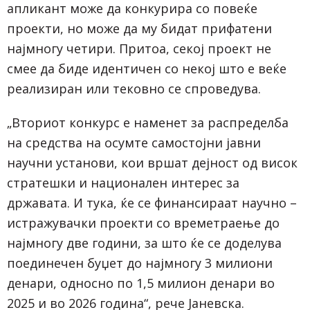
апликант може да конкурира со повеќе
проекти, но може да му бидат прифатени
најмногу четири. Притоа, секој проект не
смее да биде идентичен со некој што е веќе
реализиран или тековно се спроведува.
„Вториот конкурс е наменет за распределба
на средства на осумте самостојни јавни
научни установи, кои вршат дејност од висок
стратешки и национален интерес за
државата. И тука, ќе се финансираат научно –
истражувачки проекти со времетраење до
најмногу две години, за што ќе се доделува
поединечен буџет до најмногу 3 милиони
денари, односно по 1,5 милион денари во
2025 и во 2026 година“, рече Јаневска.