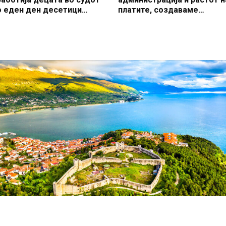
о еден ден десетици
платите, создаваме
епотистички вработувања!
професионален, ефикасен
модерен јавен сектор