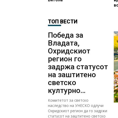
в
н
ТОП ВЕСТИ
Победа за
Владата,
Охридскиот
регион го
задржа статусот
на заштитено
светско
културно
наследство
Комитетот за светско
наследство на УНЕСКО одлучи
Охридскиот регион да го задржи
статусот на заштитено светско