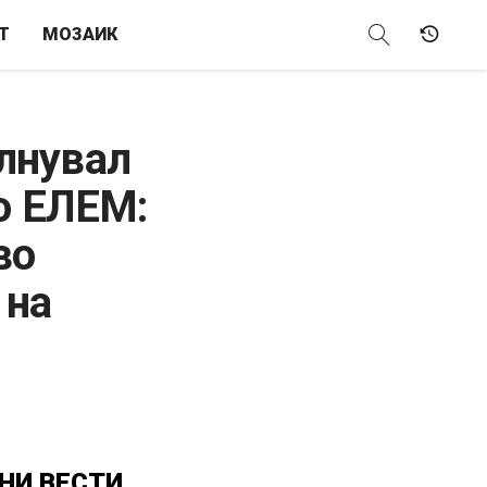
Т
МОЗАИК
олнувал
во ЕЛЕМ:
во
 на
НИ
ВЕСТИ