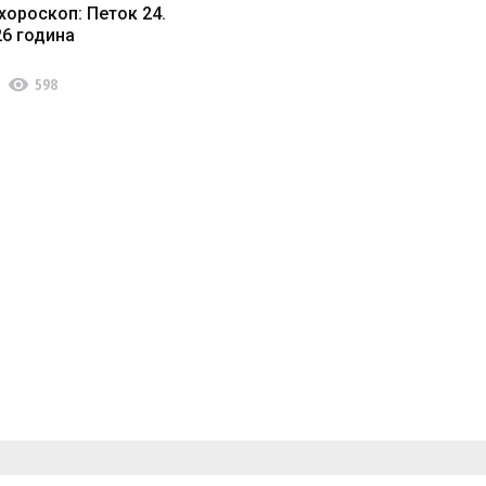
хороскоп: Петок 24.
26 година
visibility
598