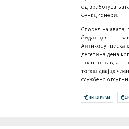
од вработувањата
функционери.
Според најавата,
бидат целосно за
Антикорупциска ќе
десетина дена ког
полн состав, а не
тогаш двајца чле
службено отсутни
НЕПОТИЗАМ
СТ