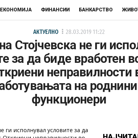
ЕКОНОМИЈА
ФИНАНСИИ
БАНКАРСТВО
ЖИВО
АКТУЕЛНО
28.03.2019
11:22
на Стојчевска не ги исп
е за да биде вработен 
ткриени неправилности 
аботувањата на роднини
функционери
НАЈЧИТА