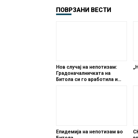
ПОВРЗАНИ ВЕСТИ
Нов случај на непотизам:
„
Градоначалничката на
Битола си го вработила и
братучедот (ФОТО)
Епидемија на непотизам во
С
Битола
в