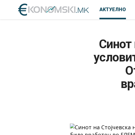
АКТУЕЛНО
Синот 
условит
О
вр