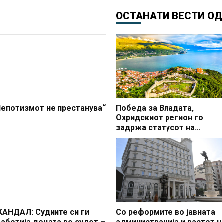
ОСТАНАТИ ВЕСТИ О
Непотизмот не престанува“
Победа за Владата,
Охридскиот регион го
задржа статусот на
заштитено светско култур
наследство
КАНДАЛ: Судиите си ги
Со реформите во јавната
работија децата во судот –
администрација и растот н