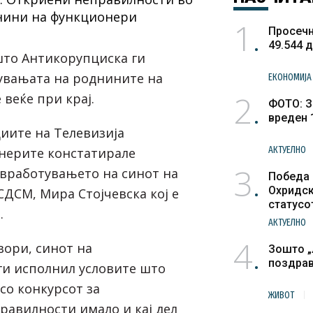
1
Просечн
49.544 
што Антикорупциска ги
увањата на роднините на
ЕКОНОМИЈА
2
веќе при крај.
ФОТО: З
вреден 
иите на
Телевизија
АКТУЕЛНО
ерите констатирале
3
вработувањето на синот на
Победа 
Охридск
СДСМ, Мира Стојчевска кој е
статусо
.
културн
АКТУЕЛНО
4
вори, синот на
Зошто „
поздра
ги исполнил условите што
со конкурсот за
ЖИВОТ
равилности имало и кај дел