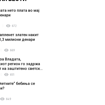
ата нето плата во мај
денари
visibility
672
апленет златен накит
1,3 милиони денари
visibility
669
за Владата,
иот регион го задржа
т на заштитено светско
о наследство
visibility
651
летните“ бебиња се
ви?
visibility
649