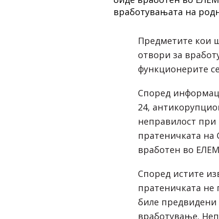
Предметите кои 
отвори за вработ
функционерите се 
Според информац
24,
антикорупцион
неправилост при 
пратеничката на 
вработен во ЕЛЕМ
Според истите из
пратеничката не 
биле предвидени 
вработување. Неп