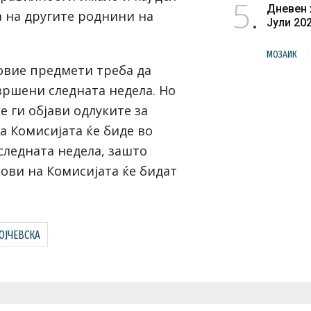
5
Дневен 
 на другите роднини на
Јули 20
МОЗАИК
 овие предмети треба да
вршени следната недела. Но
 ги објави одлуките за
а Комисијата ќе биде во
 следната недела, зашто
нови на Комисијата ќе бидат
.
ОЈЧЕВСКА