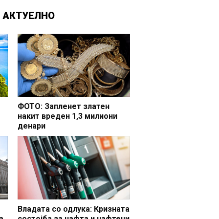
Д
АКТУЕЛНО
ФОТО: Запленет златен
накит вреден 1,3 милиони
денари
но
Владата со одлука: Кризната
а
состојба за нафта и нафтени