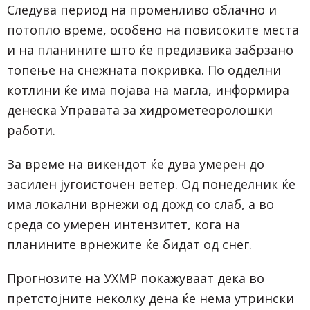
Следува период на променливо облачно и
потопло време, особено на повисоките места
и на планините што ќе предизвика забрзано
топење на снежната покривка. По одделни
котлини ќе има појава на магла, информира
денеска Управата за хидрометеоролошки
работи.
За време на викендот ќе дува умерен до
засилен југоисточен ветер. Од понеделник ќе
има локални врнежи од дожд со слаб, а во
среда со умерен интензитет, кога на
планините врнежите ќе бидат од снег.
Прогнозите на УХМР покажуваат дека во
претстојните неколку дена ќе нема утрински