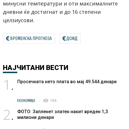
минусни температури и оти максималните
дневни ќе достигнат и до 16 степени
целзиусови.
ВРЕМЕНСКА ПРОГНОЗА
ДОЖД
НАЈЧИТАНИ
ВЕСТИ
1
Просечната нето плата во мај 49.544 денари
visibility
ЕКОНОМИЈА
786
2
ФОТО: Запленет златен накит вреден 1,3
милиони денари