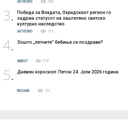
visibility
АКТУЕЛНО
785
3
Победа за Владата, Охридскиот регион го
задржа статусот на заштитено светско
културно наследство
visibility
АКТУЕЛНО
773
4
Зошто „летните“ бебиња се поздрави?
visibility
ЖИВОТ
770
5
Дневен хороскоп: Петок 24. Јули 2026 година
visibility
МОЗАИК
731