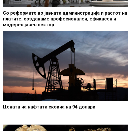
Со реформите во јавната администрација и растот на
платите, создаваме професионален, ефикасен и
модерен јавен сектор
Цената на нафтата скокна на 94 долари