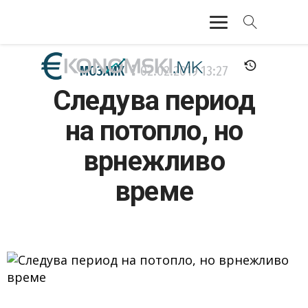
АКТУЕЛНО
МОЗАИК
02.02.2019
13:27
Следува период
ЕКОНОМИЈА
на потопло, но
ФИНАНСИИ
врнежливо
БАНКАРСТВО
време
ЖИВОТ
МОЗАИК