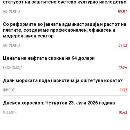
статусот на заштитено светско културно наследство
АКТУЕЛНО
09:07
Со реформите во јавната администрација и растот на
платите, создаваме професионален, ефикасен и
модерен јавен сектор
АКТУЕЛНО
09:02
Цената на нафтата скокна на 94 долари
ЕКОНОМИЈА
12:24
Дали морската вода навистина ја оштетува косата?
ЖИВОТ
11:22
Дневен хороскоп: Четврток 23. Јули 2026 година
МОЗАИК
10:42