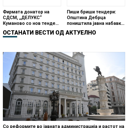
Фирмата донатор на
Пиши бриши тендери:
СДСМ, „ДЕЛУКС“
Општина Дебрца
Куманово со нов тендер
поништила јавна набавка
за луксузна лимузина
за да склучи нов договор
ОСТАНАТИ ВЕСТИ ОД
АКТУЕЛНО
за два и пол пати
поголема цена
Со реформите во јавната администрација и растот на