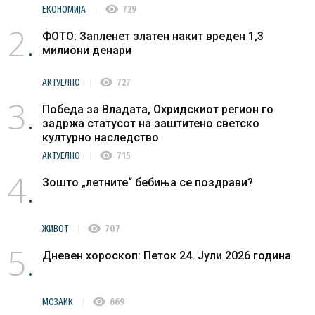
visibility
ЕКОНОМИЈА
729
2
ФОТО: Запленет златен накит вреден 1,3
милиони денари
visibility
АКТУЕЛНО
727
3
Победа за Владата, Охридскиот регион го
задржа статусот на заштитено светско
културно наследство
visibility
АКТУЕЛНО
715
4
Зошто „летните“ бебиња се поздрави?
visibility
ЖИВОТ
707
5
Дневен хороскоп: Петок 24. Јули 2026 година
visibility
МОЗАИК
669