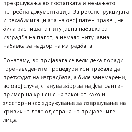
прекршувања во постапката и немањето
потребна документација. За реконструкцијата
и рехабилитацијата на овој патен правец не
била распишана ниту јавна набавка за
изградба на патот, а немало ниту јавна
набавка за надзор на изградбата.
Понатаму, во пријавата се вели дека поради
горенаведените процедури кои требале да
претходат на изградбата, а биле занемарени,
во овој случај станува збор за најфлагрантен
пример на кршење на законот како и
злосторничко здружување за извршување на
кривично дело од страна на пријавените
лица.