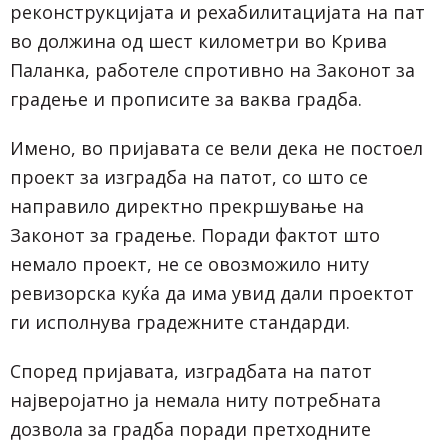
реконструкцијата и рехабилитацијата на пат
во должина од шест километри во Крива
Паланка, работеле спротивно на Законот за
градење и прописите за ваква градба.
Имено, во пријавата се вели дека не постоел
проект за изградба на патот, со што се
направило директно прекршување на
Законот за градење. Поради фактот што
немало проект, не се овозможило ниту
ревизорска куќа да има увид дали проектот
ги исполнува градежните стандарди.
Според пријавата, изградбата на патот
најверојатно ја немала ниту потребната
дозвола за градба поради претходните