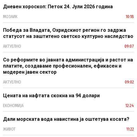
Дневен хороскоп: Петок 24. Јули 2026 година
МОЗАИК
10:18
Победа за Владата, Охридскиот регион го задржа
статусот на заштитено светско културно наследство
АКТУЕЛНО
09:07
Со реформите во јавната администрација и растот на
платите, создаваме професионален, ефикасен и
модерен јавен сектор
АКТУЕЛНО
09:02
Цената на нафтата скокна на 94 долари
ЕКОНОМИЈА
12:24
Дали морската вода навистина ја оштетува косата?
ЖИВОТ
11:22