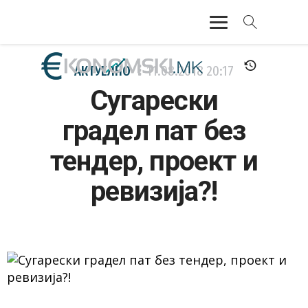
АКТУЕЛНО
АКТУЕЛНО
11.08.2018
20:17
Сугарески
ЕКОНОМИЈА
градел пат без
ФИНАНСИИ
тендер, проект и
БАНКАРСТВО
ревизија?!
ЖИВОТ
МОЗАИК