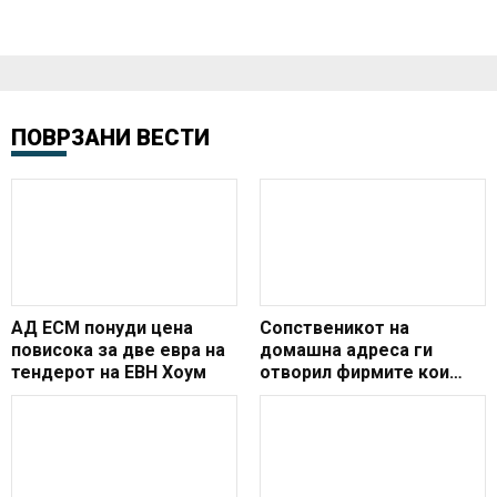
ПОВРЗАНИ ВЕСТИ
АД ЕСМ понуди цена
Сопственикот на
повисока за две евра на
домашна адреса ги
тендерот на ЕВН Хоум
отворил фирмите кои
добија бизнис од ЈСП
вреден 200.000 евра