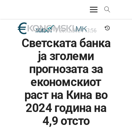
АКТУЕЛНО
ЖИВОТ
26.12.2024
13:56
Светската банка
ЕКОНОМИЈА
ја зголеми
ФИНАНСИИ
прогнозата за
БАНКАРСТВО
економскиот
ЖИВОТ
раст на Кина во
МОЗАИК
2024 година на
4,9 отсто