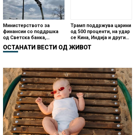
Министерството за
Трамп поддржува царини
финансии со поддршка
од 500 проценти, на удар
од Светска банка,
се Кина, Индија и други
инвестира во енергетска
земји
ОСТАНАТИ ВЕСТИ ОД
ЖИВОТ
ефикасност и модерно
осветлување во
општините