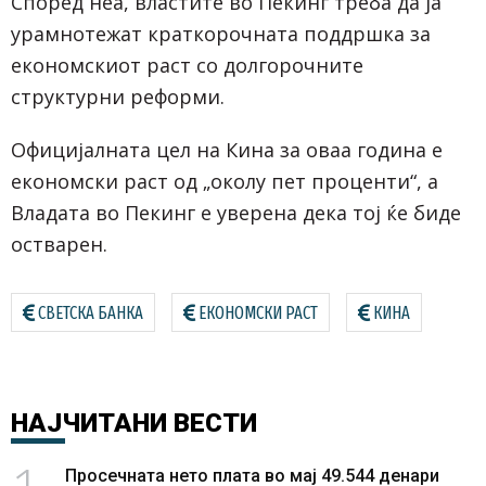
Според неа, властите во Пекинг треба да ја
урамнотежат краткорочната поддршка за
економскиот раст со долгорочните
структурни реформи.
Официјалната цел на Кина за оваа година е
економски раст од „околу пет проценти“, а
Владата во Пекинг е уверена дека тој ќе биде
остварен.
СВЕТСКА БАНКА
ЕКОНОМСКИ РАСТ
КИНА
НАЈЧИТАНИ
ВЕСТИ
Просечната нето плата во мај 49.544 денари