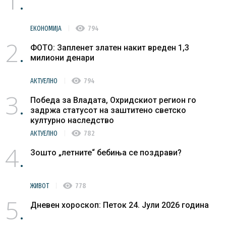
1
visibility
ЕКОНОМИЈА
794
2
ФОТО: Запленет златен накит вреден 1,3
милиони денари
visibility
АКТУЕЛНО
794
3
Победа за Владата, Охридскиот регион го
задржа статусот на заштитено светско
културно наследство
visibility
АКТУЕЛНО
782
4
Зошто „летните“ бебиња се поздрави?
visibility
ЖИВОТ
778
5
Дневен хороскоп: Петок 24. Јули 2026 година