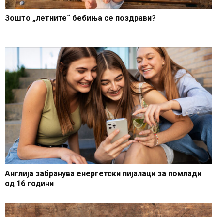
Зошто „летните“ бебиња се поздрави?
Англија забранува енергетски пијалаци за помлади
од 16 години