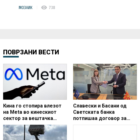
visibility
МОЗАИК
738
ПОВРЗАНИ ВЕСТИ
Кина го стопира влезот
Славески и Басани од
на Meta во кинескиот
Светската банка
сектор за вештачка
потпишаа договор за
интелигенција
експертска поддршка за
воведувањето инстант
плаќања во земјата