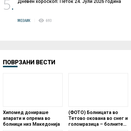
5
Дневен хороскоп: Петок 24. Јули 2026 година
visibility
МОЗАИК
693
ПОВРЗАНИ ВЕСТИ
Хипомед донираше
(ФОТО) Болницата во
апарати и опрема во
Тетово окована во снег и
болници низ Македонија
голомразица – болните
не може да стигнат до