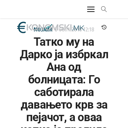
АКТУЕЛНО
МОЗАИК
06.11.2018
12:18
Татко му на
ЕКОНОМИЈА
Дарко ја избркал
ФИНАНСИИ
Ана од
БАНКАРСТВО
болницата: Го
ЖИВОТ
саботирала
МОЗАИК
давањето крв за
пејачот, а оваа