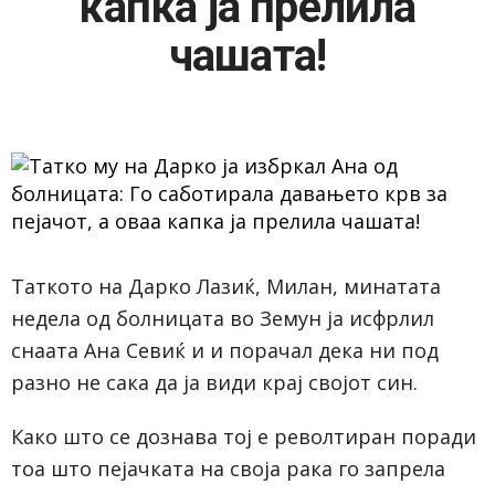
капка ја прелила
чашата!
Таткото на Дарко Лазиќ, Милан, минатата
недела од болницата во Земун ја исфрлил
снаата Ана Севиќ и и порачал дека ни под
разно не сака да ја види крај својот син.
Како што се дознава тој е револтиран поради
тоа што пејачката на своја рака го запрела