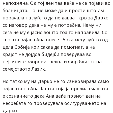
непожелна. Од тој ден таа веќе не се појави во
болницата. Тој не може да и прости што им
порачала на луѓето да не даваат крв за Дарко,
со изговор дека не му е потребна. Нему ни
сега не му е јасно зошто тоа го направила. Со
својата објава Ана внесе збрка меѓу луѓето од
цела Србија кои сакаа да помогнат, а на
крајот не дојдоа бидејќи поверуваа во
нејзините зборови- рекол извор близок на
семејството Лазиќ.
Но татко му на Дарко не го изнервирала само
објавата на Ана. Капка која ја прелила чашата
е сознанието дека Ана веќе првиот ден на
несреќата го проверувала осигурувањето на
Дарко.