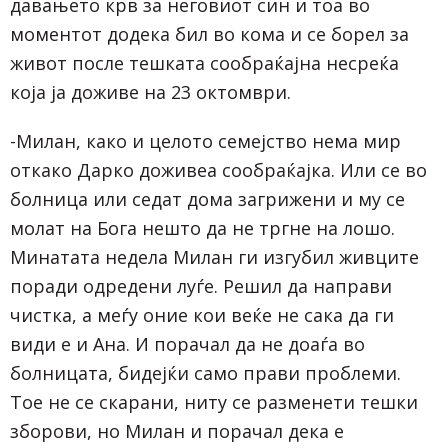
давањето крв за неговиот син и тоа во
моментот додека бил во кома и се борел за
живот после тешката сообраќајна несреќа
која ја доживе на 23 октомври.
-Милан, како и целото семејство нема мир
откако Дарко доживеа сообраќајка. Или се во
болница или седат дома загрижени и му се
молат на Бога нешто да не тргне на лошо.
Минатата недела Милан ги изгубил живците
поради одредени луѓе. Решил да направи
чистка, а меѓу оние кои веќе не сака да ги
види е и Ана. И порачал да не доаѓа во
болницата, бидејќи само прави проблеми.
Тое не се скарани, ниту се разменети тешки
зборови, но Милан и порачал дека е