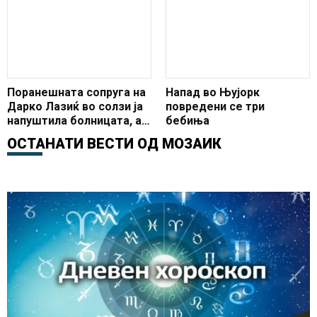
лекар!
Поранешната сопруга на
Напад во Њујорк
Дарко Лазиќ во солзи ја
повредени се три
напуштила болницата, а
бебиња
тоа што прашала
ОСТАНАТИ ВЕСТИ ОД
МОЗАИК
нејзината ќерка за татко
и ќе ве наежи