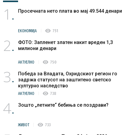
1
Просечната нето плата во мај 49.544 денари
visibility
ЕКОНОМИЈА
751
2
ФОТО: Запленет златен накит вреден 1,3
милиони денари
visibility
АКТУЕЛНО
750
3
Победа за Владата, Охридскиот регион го
задржа статусот на заштитено светско
културно наследство
visibility
АКТУЕЛНО
738
4
Зошто „летните“ бебиња се поздрави?
visibility
ЖИВОТ
733