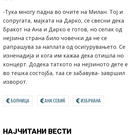
-Тука многу падна во очите на Милан. Тој и
сопругата, мајката на Дарко, се свесни дека
бракот на Ана и Дарко е готов, но сепак од
нејзина страна било човечки да не се
рапрашува за наплата од осигурувањето. Се
изненадија и кога им кажаа дека отишла но
концерт. Додека таткото на нејзиното дете е
во тешка состојба, таа се забавува- завршил
изворот.
БОЛНИЦА
АНА СЕВИЌ
ИЗБРКАНА
НАЈЧИТАНИ
ВЕСТИ