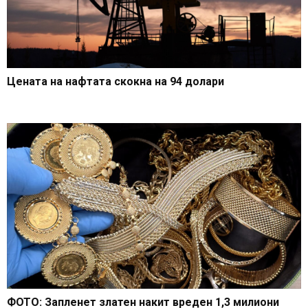
Цената на нафтата скокна на 94 долари
ФОТО: Запленет златен накит вреден 1,3 милиони