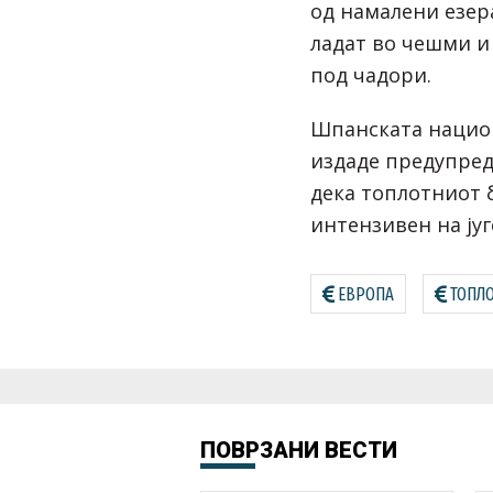
од намалени езера
ладат во чешми и 
под чадори.
Шпанската нацио
издаде предупред
дека топлотниот 
интензивен на југ
ЕВРОПА
ТОПЛ
ПОВРЗАНИ ВЕСТИ