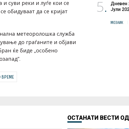
5
 и суви реки и луѓе кои се
Дневен 
Јули 20
се обидуваат да се кријат
МОЗАИК
нална метеоролошка служба
ување до граѓаните и објави
бран ќе биде „особено
озапад”.
О ВРЕМЕ
ОСТАНАТИ ВЕСТИ О