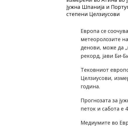
Европа се соочува
метеоролозите на
денови, може да 
рекорд, јави Би-Б
Тековниот европс
Целзиусови, измер
година.
Прогнозата за јуж
петок и сабота е 
Медиумите во Евр