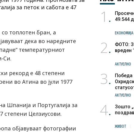
1
Просечн
49.544 
 со топлотeн бран, а
ЕКОНОМИЈА
јавуваат дека во наредните
2
ФОТО: З
„падне“ температурниот
вреден 
и-Си.
АКТУЕЛНО
3
ки рекорд е 48 степени
Победа 
ени во Атина во јули 1977
Охридск
статусо
културн
АКТУЕЛНО
4
на Шпанија и Португалија за
Зошто „
поздра
47 степени Целзиусови.
ЖИВОТ
опа објавуваат фотографии