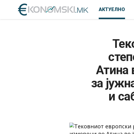
АКТУЕЛНО
Тек
степ
Атина 
за јужн
и са