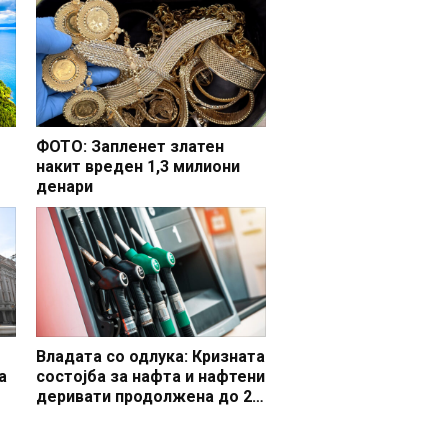
ФОТО: Запленет златен
накит вреден 1,3 милиони
денари
но
Владата со одлука: Кризната
а
состојба за нафта и нафтени
деривати продолжена до 20
 и
октомври