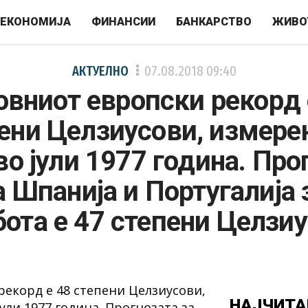
ЕКОНОМИЈА
ФИНАНСИИ
БАНКАРСТВО
ЖИВО
АКТУЕЛНО
07.08.2018
09:40
овниот европски рекорд 
ени Целзиусови, измере
во јули 1977 година. Про
а Шпанија и Португалија 
бота е 47 степени Целзи
НАЈЧИТА