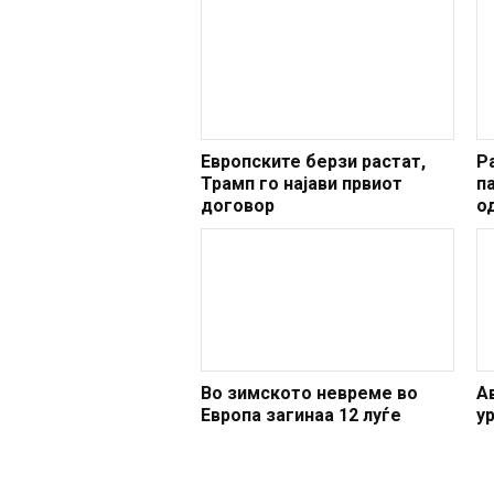
Европските берзи растат,
Р
Трамп го најави првиот
п
договор
о
Во зимското невреме во
А
Европа загинаа 12 луѓе
у