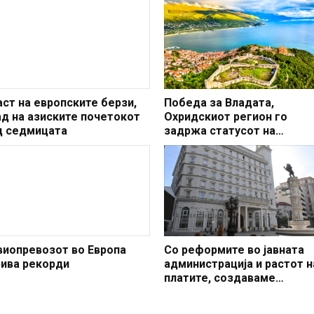
аст на европските берзи,
Победа за Владата,
ад на азиските почетокот
Охридскиот регион го
д седмицата
задржа статусот на
заштитено светско култур
наследство
виопревозот во Европа
Со реформите во јавната
рива рекорди
администрација и растот н
платите, создаваме
професионален, ефикасен
модерен јавен сектор