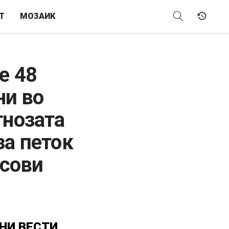
Т
МОЗАИК
е 48
ни во
гнозата
за петок
усови
НИ
ВЕСТИ