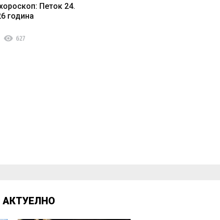
хороскоп: Петок 24.
26 година
visibility
627
Д
АКТУЕЛНО