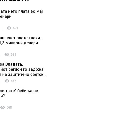
ата нето плата во мај
денари
visibility
691
апленет златен накит
1,3 милиони денари
visibility
689
за Владата,
иот регион го задржа
т на заштитено светско
о наследство
visibility
677
летните“ бебиња се
ви?
visibility
668