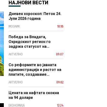
НАЈНОВИ ВЕСТИ
Дневен хороскоп: Петок 24.
Јули 2026 година
МОЗАИК
10:18
Победа за Владата,
Охридскиот регион го
задржа статусот на
заштитено светско културно
АКТУЕЛНО
09:07
наследство
Со реформите во јавната
администрација и растот на
платите, создаваме
професионален, ефикасен и
АКТУЕЛНО
09:02
модерен јавен сектор
Цената на нафтата скокна
на 94 долари
ЕКОНОМИЈА
12:24