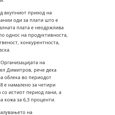
од вкупниот приход на
ании оди за плати што е
лната плата е неодржлива
 по однос на продуктивноста,
твеност, конкурентноста,
ска.
 Организацијата на
ел Димитров, рече дека
а облека во периодот
18 е намалено за четири
 со истиот период лани, а
а кожа за 6,3 проценти.
малувањето на