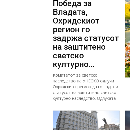
Победа за
Владата,
Охридскиот
регион го
задржа статусот
на заштитено
светско
културно
наследство
Комитетот за светско
наследство на УНЕСКО одлучи
Охридскиот регион да го задржи
статусот на заштитено светско
културно наследство. Одлуката...