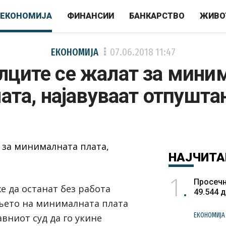
ЕКОНОМИЈА
ФИНАНСИИ
БАНКАРСТВО
ЖИВО
ЕКОНОМИЈА
07.06.2018
11:47
лците се жалат за мини
ата, најавуваат отпушт
НАЈЧИТА
1
Просечн
же да останат без работа
49.544 
њето на минималната плата
ЕКОНОМИЈА
авниот суд да го укине