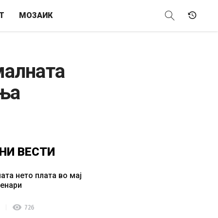
Т
МОЗАИК
малната
ања
НИ
ВЕСТИ
ата нето плата во мај
денари
visibility
726