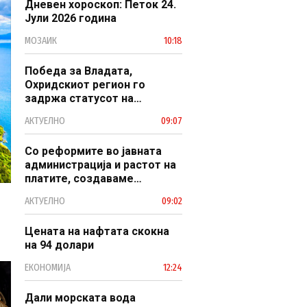
Дневен хороскоп: Петок 24.
Јули 2026 година
МОЗАИК
10:18
Победа за Владата,
Охридскиот регион го
задржа статусот на
заштитено светско културно
АКТУЕЛНО
09:07
наследство
Со реформите во јавната
администрација и растот на
платите, создаваме
професионален, ефикасен и
АКТУЕЛНО
09:02
модерен јавен сектор
Цената на нафтата скокна
на 94 долари
ЕКОНОМИЈА
12:24
Дали морската вода