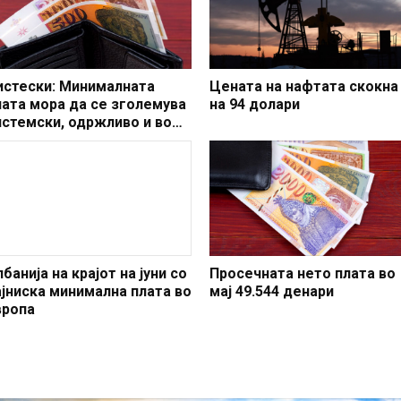
истески: Минималната
Цената на нафтата скокна
лата мора да се зголемува
на 94 долари
истемски, одржливо и во
амки на економските
еалности
банија на крајот на јуни со
Просечната нето плата во
ајниска минимална плата во
мај 49.544 денари
вропа