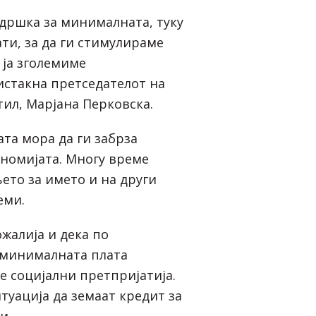
ддршка за минималната, туку
ти, за да ги стимулираме
 ја зголемиме
истакна претседателот на
тил, Марјана Перковска.
та мора да ги забрза
номијата. Многу време
то за името и на други
еми.
жалија и дека по
 минималната плата
е социјални претпријатија.
туација да земаат кредит за
и.