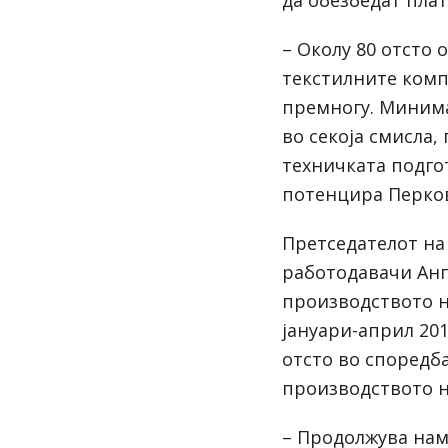
– Околу 80 отсто 
текстилните комп
премногу. Минима
во секоја смисла,
техничката подго
потенцира Перков
Претседателот на
работодавачи Анг
производството н
јануари-април 20
отсто во споредба
производството н
– Продолжува на