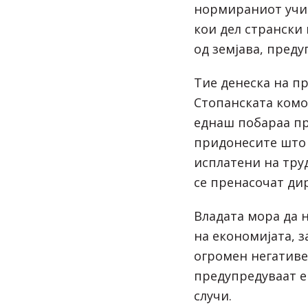
нормираниот учин
кои дел странски 
од земјава, преду
Тие денеска на п
Стопанската комо
еднаш побараа пр
придонесите што 
исплатени на тру
се пренасочат ди
Владата мора да 
на економијата, з
огромен негативе
предупредуваат е
случи.