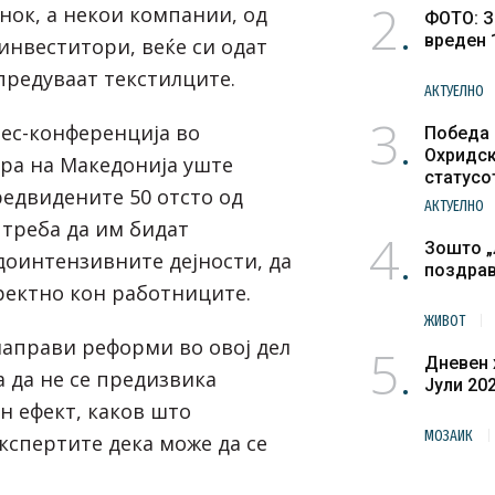
2
ок, а некои компании, од
ФОТО: З
вреден 
инвеститори, веќе си одат
предуваат текстилците.
АКТУЕЛНО
3
рес-конференција во
Победа 
Охридск
ра на Македонија уште
статусо
едвидените 50 отсто од
културн
АКТУЕЛНО
треба да им бидат
4
Зошто „
доинтензивните дејности, да
поздра
ректно кон работниците.
ЖИВОТ
направи реформи во овој дел
5
Дневен 
а да не се предизвика
Јули 20
н ефект, каков што
МОЗАИК
кспертите дека може да се