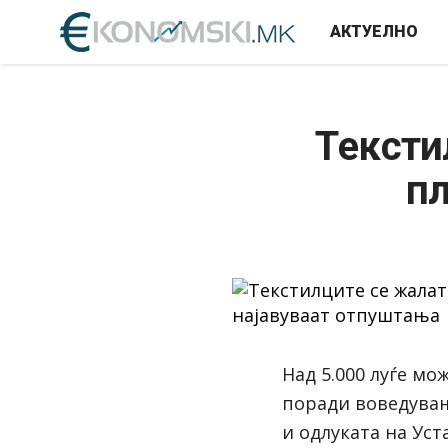
АКТУЕЛНО
Tексти
пл
Над 5.000 луѓе мо
поради воведува
и одлуката на Уст