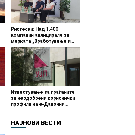
Ристески: Над 1.400
компании аплицирале за
мерката „Вработување и
раст“, во Делчево 44 фирми
бараат поддршка за 65 нови
вработувања
Известување за граѓаните
за неодобрени кориснички
профили на е-Даночни
услуги
НАЈНОВИ ВЕСТИ