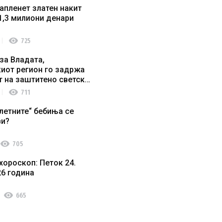
апленет златен накит
1,3 милиони денари
visibility
725
за Владата,
иот регион го задржа
т на заштитено светско
о наследство
visibility
711
летните“ бебиња се
ви?
visibility
705
хороскоп: Петок 24.
26 година
visibility
665