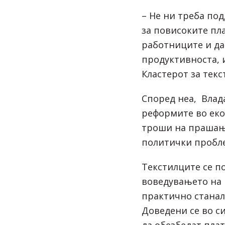
– Не ни треба по
за повисоките пла
работниците и да
продуктивноста, 
Кластерот за текс
Според неа, Влада
реформите во еко
троши на прашање
политички пробл
Текстилците се по
воведувањето на
практично станал
Доведени се во си
да обезбедат плат