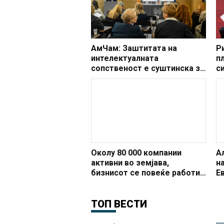
АмЧам: Заштитата на
Р
интелектуалната
п
сопственост е суштинска за
с
економскиот развој,
р
иновациите и довербата во
р
пазарот
Околу 80 000 компании
Ал
активни во земјава,
н
бизнисот се повеќе работи
Е
електронски
ТОП ВЕСТИ