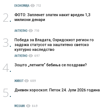
visibility
ЕКОНОМИЈА
712
2
ФОТО: Запленет златен накит вреден 1,3
милиони денари
visibility
АКТУЕЛНО
710
3
Победа за Владата, Охридскиот регион го
задржа статусот на заштитено светско
културно наследство
visibility
АКТУЕЛНО
697
4
Зошто „летните“ бебиња се поздрави?
visibility
ЖИВОТ
689
5
Дневен хороскоп: Петок 24. Јули 2026 година
visibility
МОЗАИК
649