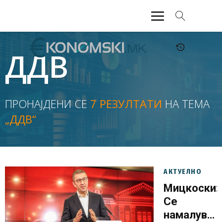
АКТУЕЛНО
ДДВ
ЕКОНОМИЈА
ФИНАНСИИ
ПРОНАЈДЕНИ СЕ
7 РЕЗУЛТАТИ
НА ТЕМА
„ДДВ“
БАНКАРСТВО
ЖИВОТ
МОЗАИК
АКТУЕЛНО
Мицкоски:
Се
намалува