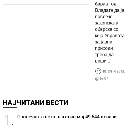
бараат од
регистраци
Владата да ја
на
повлече
физички
законската
лица како
обврска со
која Управата
ДДВ
за јавни
обврзници
приходи
треба да
врши...
18. ЈУНИ 2018.
@ 14:07
НАЈЧИТАНИ
ВЕСТИ
1
Просечната нето плата во мај 49.544 денари