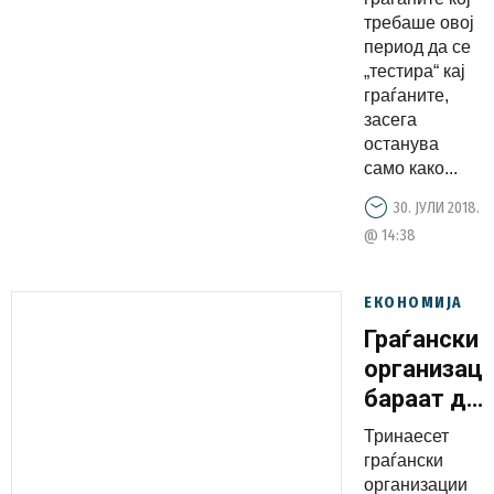
граѓаните
требаше овој
засега
период да се
само
„тестира“ кај
граѓаните,
најава
засега
останува
само како...
30. ЈУЛИ 2018.
@ 14:38
ЕКОНОМИЈА
Граѓански
организац
бараат да
се
Тринаесет
повлече
граѓански
службенат
организации