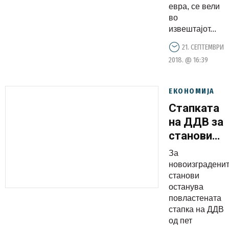
надгради
евра, се вели
и ажурира
во
извештајот...
21. СЕПТЕМВРИ
2018. @ 16:39
ЕКОНОМИЈА
Стапката
на ДДВ за
станови
останува
За
пет
новоизградени
проценти
станови
останува
повластената
стапка на ДДВ
од пет