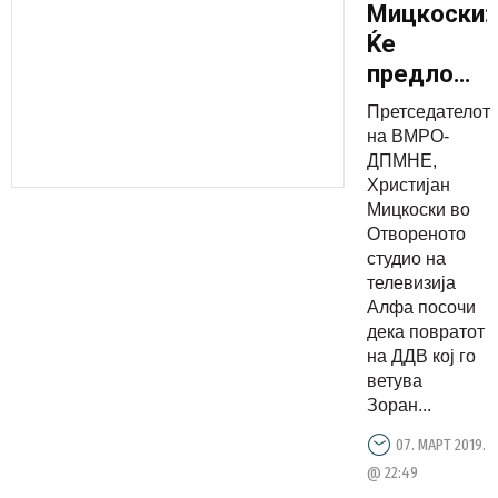
Мицкоски:
Ќе
предложи
намалува
Претседателот
на ДДВ-
на ВМРО-
то од 18
ДПМНЕ,
Христијан
на 16
Мицкоски во
проценти
Отвореното
студио на
телевизија
Алфа посочи
дека повратот
на ДДВ кој го
ветува
Зоран...
07. МАРТ 2019.
@ 22:49