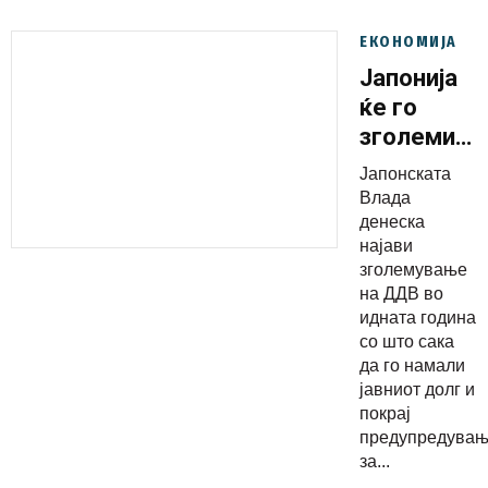
ЕКОНОМИЈА
Јапонија
ќе го
зголеми
ДДВ
Јапонската
Влада
денеска
најави
зголемување
на ДДВ во
идната година
со што сака
да го намали
јавниот долг и
покрај
предупредува
за...