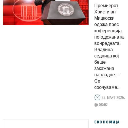
ДДВ-то
Премиерот
на
Христијан
горивата
Мицкоски
одржа прес
од 18% на
коференција
10%
по одржаната
вонредната
Владина
седница кој
беше
закажана
напладне. –
Се
соочуваме...
23. МАРТ 2026.
@ 08:02
ЕКОНОМИЈА