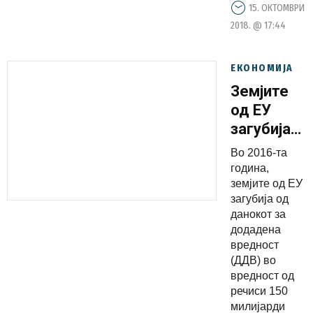
15. ОКТОМВРИ
2018. @ 17:44
ЕКОНОМИЈА
Земјите
од ЕУ
загубија
од
Во 2016-та
данокот
година,
за
земјите од ЕУ
загубија од
додадена
данокот за
вредност
додадена
(ДДВ)
вредност
системот
(ДДВ) во
вредност од
трена да
речиси 150
се
милијарди