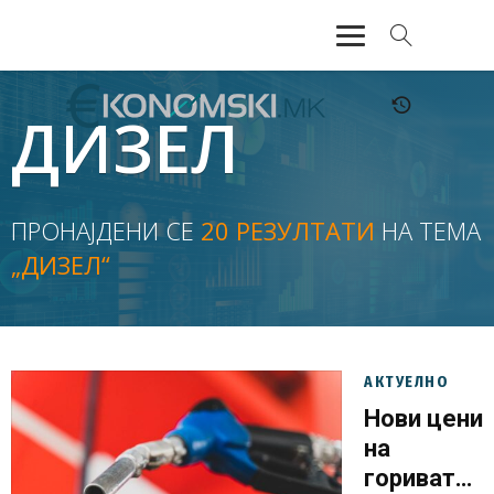
АКТУЕЛНО
ДИЗЕЛ
ЕКОНОМИЈА
ФИНАНСИИ
ПРОНАЈДЕНИ СЕ
20 РЕЗУЛТАТИ
НА ТЕМА
„ДИЗЕЛ“
БАНКАРСТВО
ЖИВОТ
МОЗАИК
АКТУЕЛНО
Нови цени
на
горивата