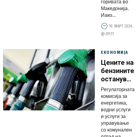
горивата во
Македонија.
Иако...
10. МАРТ 2026.
@ 09:11
ЕКОНОМИЈА
Цените на
бензините
остануваа
исти,
Регулаторната
дизелот
комисија за
поскапува
енергетика,
водни услуги
за еден
и услуги за
денар
управување
со комунален
отпад на