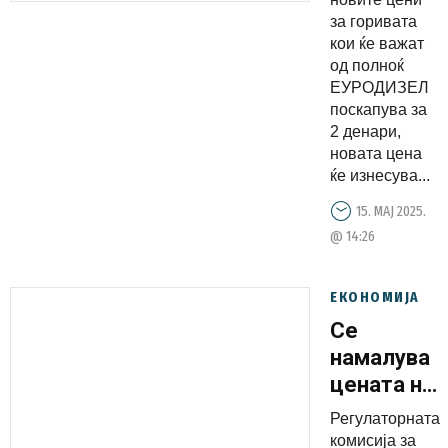
за горивата
кои ќе важат
од полноќ
ЕУРОДИЗЕЛ
поскапува за
2 денари,
новата цена
ќе изнесува...
15. МАЈ 2025.
@ 14:26
ЕКОНОМИЈА
Се
намалува
цената на
дизелот
Регулаторната
комисија за