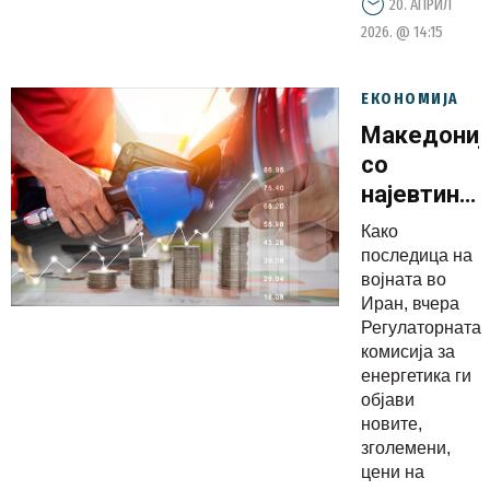
20. АПРИЛ
2026. @ 14:15
ЕКОНОМИЈА
Македониј
со
најевтини
горива во
Како
регионот
последица на
војната во
Иран, вчера
Регулаторната
комисија за
енергетика ги
објави
новите,
зголемени,
цени на