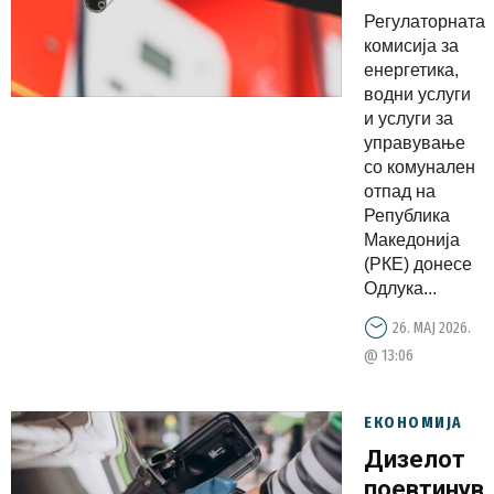
од
Регулаторната
полноќ:
комисија за
Бензините
енергетика,
водни услуги
поскапи
и услуги за
за
управување
половина
со комунален
денар,
отпад на
Република
дизелот
Македонија
со истата
(РКЕ) донесе
цена
Одлука...
26. МАЈ 2026.
@ 13:06
ЕКОНОМИЈА
Дизелот
поевтинув