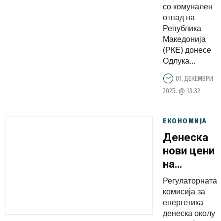
со комунален
отпад на
Република
Македонија
(РКЕ) донесе
Одлука...
01. ДЕКЕМВРИ
2025. @ 13:32
ЕКОНОМИЈА
Денеска
нови цени
на
горивата
Регулаторната
комисија за
енергетика
денеска околу