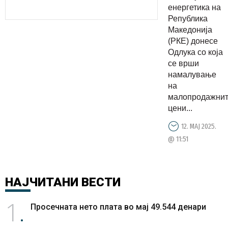
енергетика на
Република
Македонија
(РКЕ) донесе
Одлука со која
се врши
намалување
на
малопродажни
цени...
12. МАЈ 2025.
@ 11:51
НАЈЧИТАНИ
ВЕСТИ
1
Просечната нето плата во мај 49.544 денари