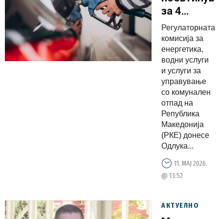
за 4
денари,
Регулаторната
ова се
комисија за
новите
енергетика,
водни услуги
цени на
и услуги за
горивата
управување
со комунален
отпад на
Република
Македонија
(РКЕ) донесе
Одлука...
11. МАЈ 2026.
@ 13:52
АКТУЕЛНО