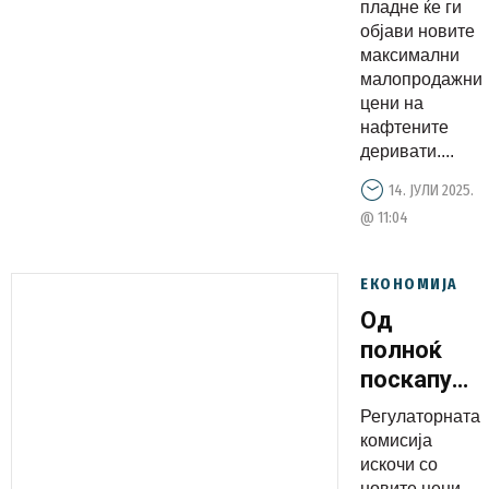
пладне ќе ги
објави новите
максимални
малопродажни
цени на
нафтените
деривати....
14. ЈУЛИ 2025.
@ 11:04
ЕКОНОМИЈА
Од
полноќ
поскапува
дизелот
Регулаторната
комисија
искочи со
новите цени