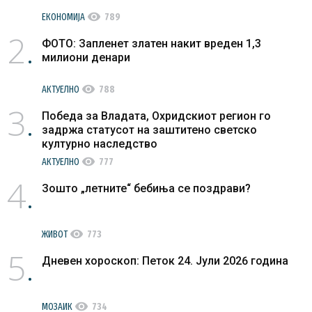
visibility
ЕКОНОМИЈА
789
2
ФОТО: Запленет златен накит вреден 1,3
милиони денари
visibility
АКТУЕЛНО
788
3
Победа за Владата, Охридскиот регион го
задржа статусот на заштитено светско
културно наследство
visibility
АКТУЕЛНО
777
4
Зошто „летните“ бебиња се поздрави?
visibility
ЖИВОТ
773
5
Дневен хороскоп: Петок 24. Јули 2026 година
visibility
МОЗАИК
734