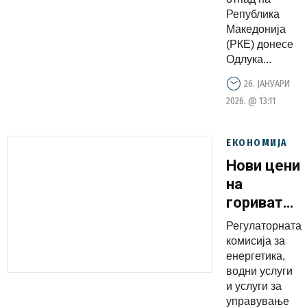
Република
Македонија
(РКЕ) донесе
Одлука...
26. ЈАНУАРИ
2026. @ 13:11
ЕКОНОМИЈА
Нови цени
на
горивата:
Дизелот
Регулаторната
поефтинув
комисија за
за 1
енергетика,
водни услуги
денар
и услуги за
управување