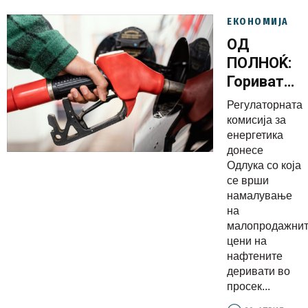
ЕКОНОМИЈА
ОД
ПОЛНОЌ:
Горивата
поевтинува
Регулаторната
ова се
комисија за
новите
енергетика
донесе
цени
Одлука со која
се врши
намалување
на
малопродажни
цени на
нафтените
деривати во
просек...