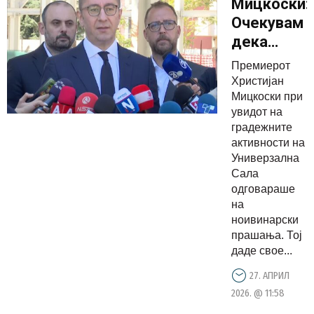
Мицкоски:
Очекувам
дека
денес
Премиерот
дизелот
Христијан
повторно
Мицкоски при
увидот на
ќе
градежните
поевтини,
активности на
за 2 до
Универзална
2,5
Сала
одговараше
денари
на
ноивинарски
прашања. Тој
даде свое...
27. АПРИЛ
2026. @ 11:58