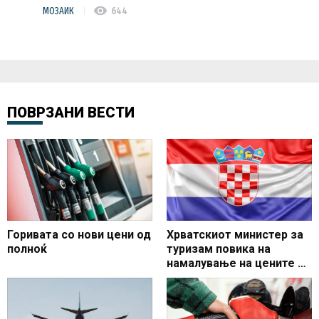
visibility
МОЗАИК
644
ПОВРЗАНИ ВЕСТИ
Горивата со нови цени од
Хрватскиот министер за
полноќ
туризам повика на
намалување на цените во
секторот до 20 отсто