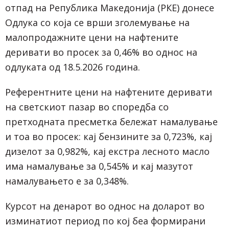
отпад на Република Македонија (РКЕ) донесе
Одлука со која се врши зголемување на
малопродажните цени на нафтените
деривати во просек за 0,46% во однос на
одлуката од 18.5.2026 година.
Референтните цени на нафтените деривати
на светскиот пазар во споредба со
претходната пресметка бележат намалување
и тоа во просек: кај бензините за 0,723%, кај
дизелот за 0,982%, кај екстра лесното масло
има намалување за 0,545% и кај мазутот
намалувањето е за 0,348%.
Курсот на денарот во однос на доларот во
изминатиот период по кој беа формирани