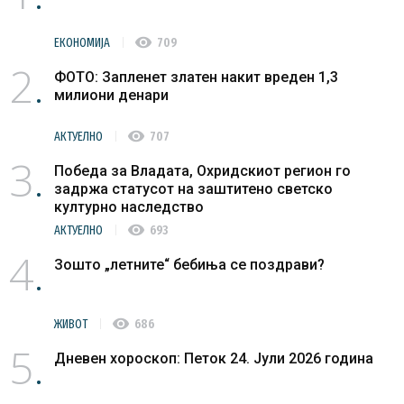
visibility
ЕКОНОМИЈА
709
2
ФОТО: Запленет златен накит вреден 1,3
милиони денари
visibility
АКТУЕЛНО
707
3
Победа за Владата, Охридскиот регион го
задржа статусот на заштитено светско
културно наследство
visibility
АКТУЕЛНО
693
4
Зошто „летните“ бебиња се поздрави?
visibility
ЖИВОТ
686
5
Дневен хороскоп: Петок 24. Јули 2026 година