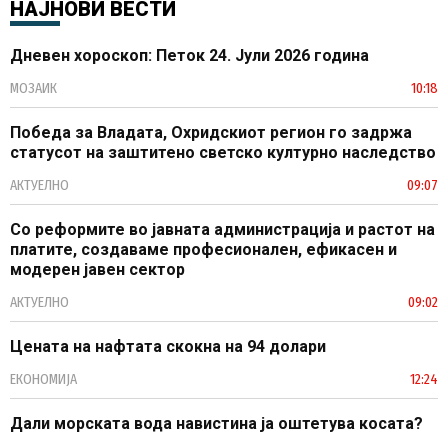
НАЈНОВИ ВЕСТИ
Дневен хороскоп: Петок 24. Јули 2026 година
МОЗАИК
10:18
Победа за Владата, Охридскиот регион го задржа
статусот на заштитено светско културно наследство
АКТУЕЛНО
09:07
Со реформите во јавната администрација и растот на
платите, создаваме професионален, ефикасен и
модерен јавен сектор
АКТУЕЛНО
09:02
Цената на нафтата скокна на 94 долари
ЕКОНОМИЈА
12:24
Дали морската вода навистина ја оштетува косата?