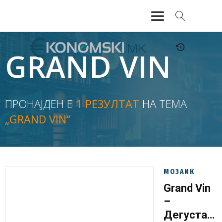
АКТУЕЛНО
GRAND VIN
ЕКОНОМИЈА
ФИНАНСИИ
ПРОНАЈДЕН Е
1 РЕЗУЛТАТ
НА ТЕМА
„GRAND VIN“
БАНКАРСТВО
ЖИВОТ
МОЗАИК
МОЗАИК
Grand Vin
–
Дегустаци