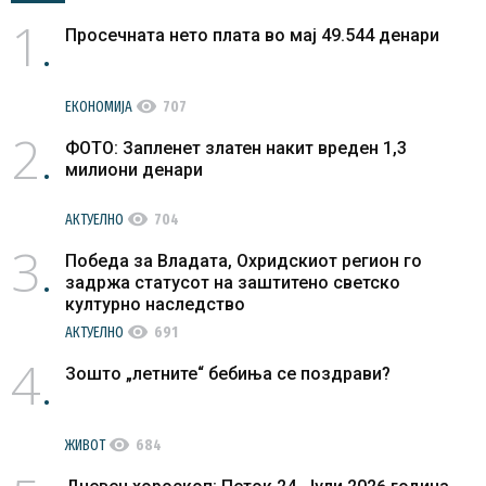
1
Просечната нето плата во мај 49.544 денари
visibility
ЕКОНОМИЈА
707
2
ФОТО: Запленет златен накит вреден 1,3
милиони денари
visibility
АКТУЕЛНО
704
3
Победа за Владата, Охридскиот регион го
задржа статусот на заштитено светско
културно наследство
visibility
АКТУЕЛНО
691
4
Зошто „летните“ бебиња се поздрави?
visibility
ЖИВОТ
684