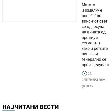
на
Мотото
премиум
„Помалку е
македонск
повеќе“ во
винскиот свет
вина
се однесува
на вината од
премиум
сегментот
како и ретките
вина кои
генерално се
произведуваат..
26.
СЕПТЕМВРИ 2019.
@ 20:47
НАЈЧИТАНИ
ВЕСТИ