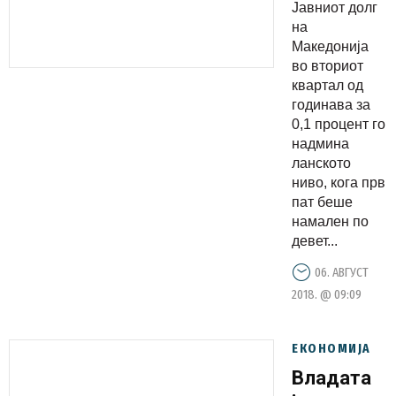
Македониј
Јавниот долг
на
Македонија
во вториот
квартал од
годинава за
0,1 процент го
надмина
ланското
ниво, кога прв
пат беше
намален по
девет...
06. АВГУСТ
2018. @ 09:09
ЕКОНОМИЈА
Владата