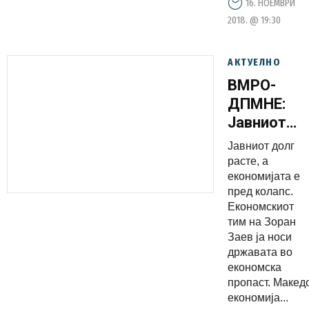
16. НОЕМВРИ
2018. @ 19:30
АКТУЕЛНО
ВМРО-
ДПМНЕ:
Јавниот
долг
Јавниот долг
вртоглаво
расте, a
расте,
економијата е
пред колапс.
граѓаните
Економскиот
не
тим на Зоран
живеат
Заев ја носи
подобро,
државата во
економска
а
пропаст. Макед
единствен
економија...
виновник