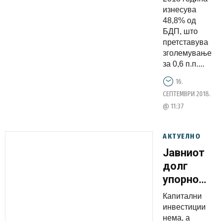
изнесува
48,8% од
БДП, што
претставува
зголемување
за 0,6 п.п....
16.
СЕПТЕМВРИ 2018.
@ 11:37
АКТУЕЛНО
Јавниот
долг
упорно
расте,
Капитални
капитални
инвестиции
инвестици
нема, а