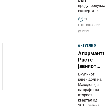
БДП
предупредуваа
експертите....
24.
СЕПТЕМВРИ 2018.
@ 19:59
АКТУЕЛНО
Алармантн
Расте
јавниот
долг во
Вкупниот
Македониј
јавен долг на
Македонија
на крајот на
вториот
квартал од
2018 година