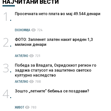
НАЈЧИТАНИ
ВЕСТИ
1
Просечната нето плата во мај 49.544 денари
visibility
ЕКОНОМИЈА
724
2
ФОТО: Запленет златен накит вреден 1,3
милиони денари
visibility
АКТУЕЛНО
721
3
Победа за Владата, Охридскиот регион го
задржа статусот на заштитено светско
културно наследство
visibility
АКТУЕЛНО
708
4
Зошто „летните“ бебиња се поздрави?
visibility
ЖИВОТ
703