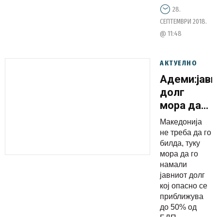
28.
за тоа е
СЕПТЕМВРИ 2018.
СДСМ и
@ 11:48
Заев
АКТУЕЛНО
Адеми:јав
долг
мора да
се намали
Македонија
не треба да го
билда, туку
мора да го
намали
јавниот долг
кој опасно се
приближува
до 50% од