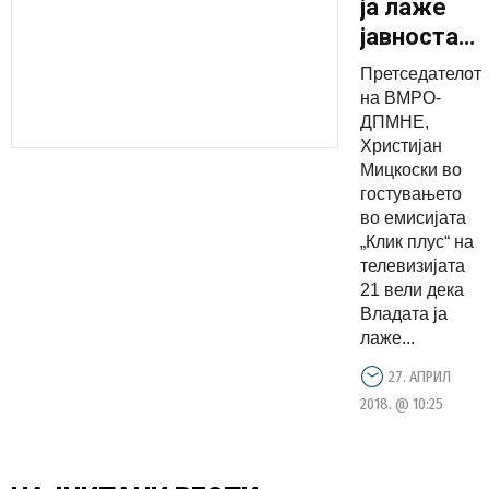
ја лаже
јавноста
за
Претседателот
висината
на ВМРО-
на
ДПМНЕ,
Христијан
државнио
Мицкоски во
долг кој е
гостувањето
драстично
во емисијата
поголем
„Клик плус“ на
телевизијата
21 вели дека
Владата ја
лаже...
27. АПРИЛ
2018. @ 10:25