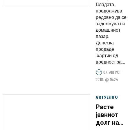
Владата
нема,
продолжува
државата
редовно да се
ги
задолжува на
заробува
домашниот
пазар.
парите
Денеска
продаде
хартии од
вредност за...
07. АВГУСТ
2018. @ 16:24
АКТУЕЛНО
Расте
јавниот
долг на