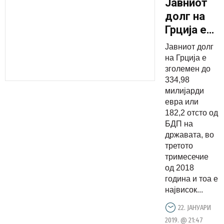
Јавниот
долг на
Грција е
зголемен
Јавниот долг
182,2
на Грција е
отсто од
зголемен до
334,98
БДП на
милијарди
државатa
евра или
182,2 отсто од
БДП на
државатa, во
третото
тримесечие
од 2018
година и тоа е
највисок...
22. ЈАНУАРИ
2019. @ 21:47