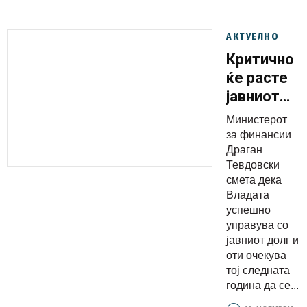
АКТУЕЛНО
Критично
ќе расте
јавниот
долг:
Министерот
Тевдовски
за финансии
најави
Драган
Тевдовски
ново
смета дека
зголемува
Владата
на долгот
успешно
од 600
управува со
јавниот долг и
милиони
оти очекува
евра
тој следната
година да се...