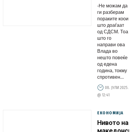
немаме
-Не можам да
зголемува
ги разберам
на
пораките коои
што доаѓаат
Јавниот
од СДСМ. Тоа
долг, туку
што го
имаме
направи ова
намалува
Влада во
нешто повеќе
на истиот
од едена
година, токму
спротивен...
08. ЈУЛИ 2025.
@ 12:41
ЕКОНОМИЈА
Нивото на
македонск