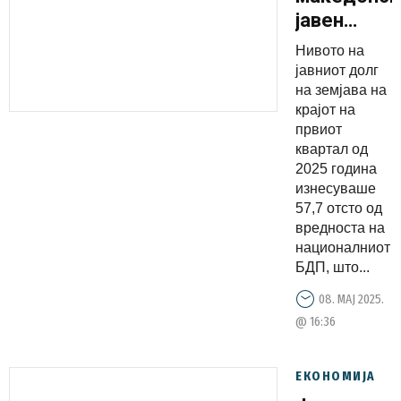
јавен
долг
Нивото на
значителн
јавниот долг
под
на земјава на
крајот на
просекот
првиот
во ЕУ
квартал од
2025 година
изнесуваше
57,7 отсто од
вредноста на
националниот
БДП, што...
08. МАЈ 2025.
@ 16:36
ЕКОНОМИЈА