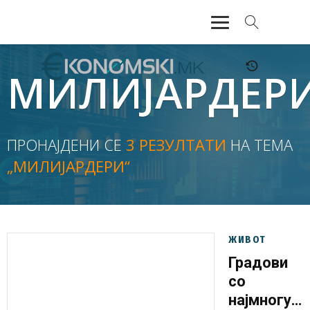
АКТУЕЛНО
МИЛИЈАРДЕР
ЕКОНОМИЈА
ФИНАНСИИ
ПРОНАЈДЕНИ СЕ
3 РЕЗУЛТАТИ
НА ТЕМА
„МИЛИЈАРДЕРИ“
БАНКАРСТВО
ЖИВОТ
МОЗАИК
ЖИВОТ
Градови
со
најмногу