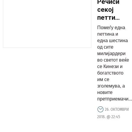
Речиси
секој
петти
милијарде
Помеѓу една
е Кинез,
петтина и
Азија ја
една шестина
од сите
предизвик
милијардери
Силиконск
во светот веќе
долина
се Кинези и
богатството
им се
зголемува, а
новите
претприемачи...
26. ОКТОМВРИ
2018. @ 22:45