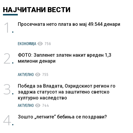
НАЈЧИТАНИ
ВЕСТИ
1
Просечната нето плата во мај 49.544 денари
visibility
ЕКОНОМИЈА
756
2
ФОТО: Запленет златен накит вреден 1,3
милиони денари
visibility
АКТУЕЛНО
755
3
Победа за Владата, Охридскиот регион го
задржа статусот на заштитено светско
културно наследство
visibility
АКТУЕЛНО
744
4
Зошто „летните“ бебиња се поздрави?