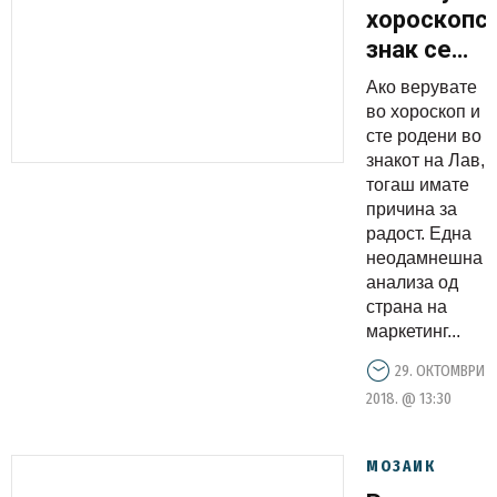
хороскопс
знак се
родени
Ако верувате
најмногу
во хороскоп и
милијарде
сте родени во
знакот на Лав,
тогаш имате
причина за
радост. Една
неодамнешна
анализа од
страна на
маркетинг...
29. ОКТОМВРИ
2018. @ 13:30
МОЗАИК