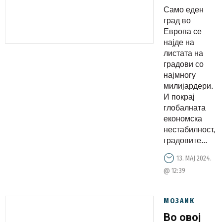
милијарде
Само еден
град во
Европа се
најде на
листата на
градови со
најмногу
милијардери.
И покрај
глобалната
економска
нестабилност,
градовите...
13. МАЈ 2024.
@ 12:39
МОЗАИК
Во овој