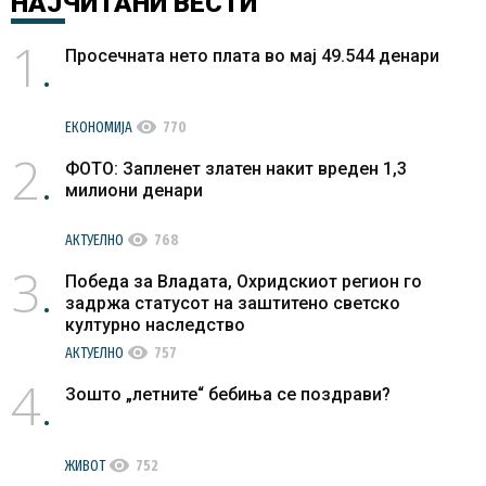
НАЈЧИТАНИ
ВЕСТИ
1
Просечната нето плата во мај 49.544 денари
visibility
ЕКОНОМИЈА
770
2
ФОТО: Запленет златен накит вреден 1,3
милиони денари
visibility
АКТУЕЛНО
768
3
Победа за Владата, Охридскиот регион го
задржа статусот на заштитено светско
културно наследство
visibility
АКТУЕЛНО
757
4
Зошто „летните“ бебиња се поздрави?
visibility
ЖИВОТ
752