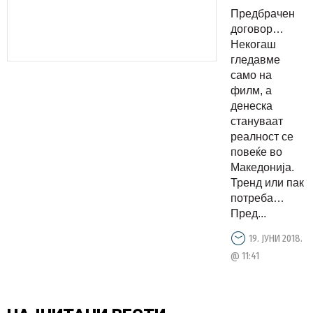
потреба,
Предбрачен
прво на
договор…
нотар, а
Некогаш
гледавме
потоа
само на
пред
филм, а
матичар
денеска
стануваат
реалност се
повеќе во
Македонија.
Тренд или пак
потреба…
Пред...
19. ЈУНИ 2018.
@ 11:41