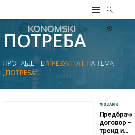
АКТУЕЛНО
ПОТРЕБА
ЕКОНОМИЈА
ФИНАНСИИ
ПРОНАЈДЕН Е
1 РЕЗУЛТАТ
НА ТЕМА
„ПОТРЕБА“
БАНКАРСТВО
ЖИВОТ
МОЗАИК
МОЗАИК
Предбраче
договор –
тренд или