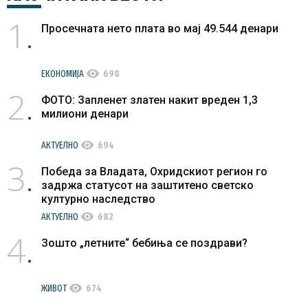
1
Просечната нето плата во мај 49.544 денари
visibility
ЕКОНОМИЈА
698
2
ФОТО: Запленет златен накит вреден 1,3
милиони денари
visibility
АКТУЕЛНО
694
3
Победа за Владата, Охридскиот регион го
задржа статусот на заштитено светско
културно наследство
visibility
АКТУЕЛНО
682
4
Зошто „летните“ бебиња се поздрави?
visibility
ЖИВОТ
674