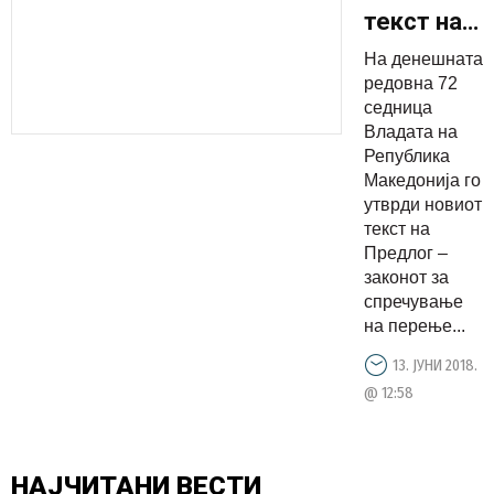
текст на
предлог-
На денешната
законот
редовна 72
за
седница
Владата на
спречувањ
Република
на
Македонија го
перење
утврди новиот
пари и
текст на
Предлог –
финансир
законот за
на
спречување
тероризам
на перење...
13. ЈУНИ 2018.
@ 12:58
НАЈЧИТАНИ
ВЕСТИ