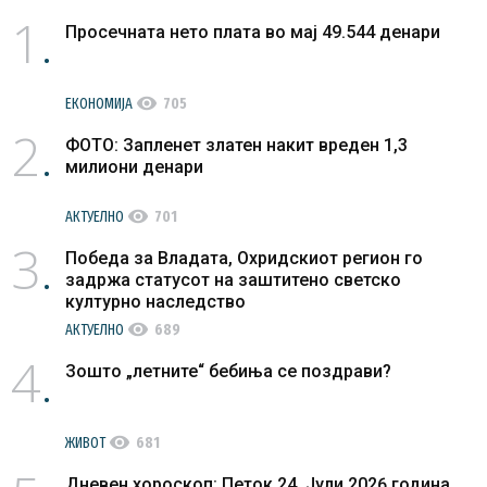
1
Просечната нето плата во мај 49.544 денари
visibility
ЕКОНОМИЈА
705
2
ФОТО: Запленет златен накит вреден 1,3
милиони денари
visibility
АКТУЕЛНО
701
3
Победа за Владата, Охридскиот регион го
задржа статусот на заштитено светско
културно наследство
visibility
АКТУЕЛНО
689
4
Зошто „летните“ бебиња се поздрави?
visibility
ЖИВОТ
681
Дневен хороскоп: Петок 24. Јули 2026 година