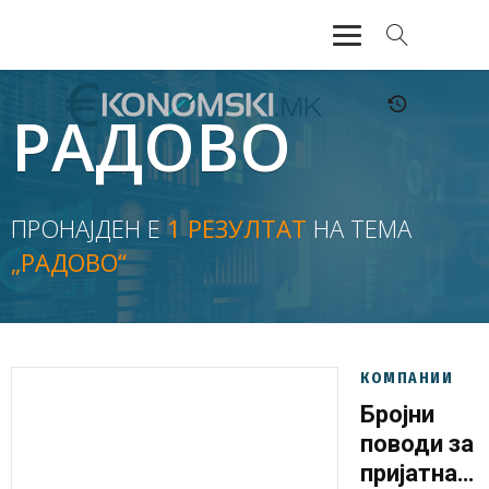
АКТУЕЛНО
РАДОВО
ЕКОНОМИЈА
ФИНАНСИИ
ПРОНАЈДЕН Е
1 РЕЗУЛТАТ
НА ТЕМА
„РАДОВО“
БАНКАРСТВО
ЖИВОТ
МОЗАИК
КОМПАНИИ
Бројни
поводи за
пријатна