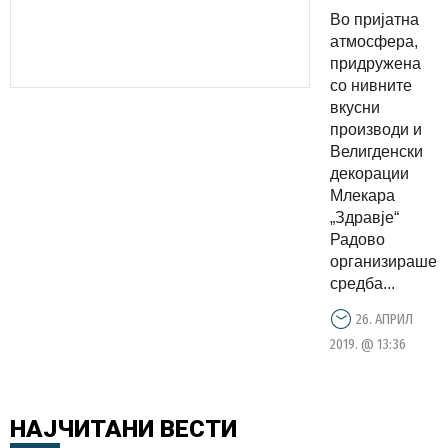
празнична
Во пријатна
дружба
атмосфера,
во
придружена
со нивните
организаци
вкусни
на
производи и
Млекара
Велигденски
„Здравје“
декорации
Млекара
Радово
„Здравје“
Радово
организираше
средба...
26. АПРИЛ
2019. @ 13:36
НАЈЧИТАНИ
ВЕСТИ