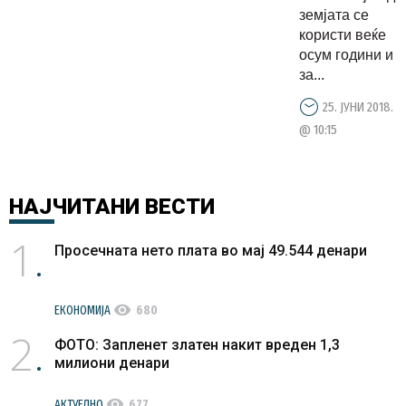
земјата се
користи веќе
осум години и
за...
25. ЈУНИ 2018.
@ 10:15
НАЈЧИТАНИ
ВЕСТИ
1
Просечната нето плата во мај 49.544 денари
visibility
ЕКОНОМИЈА
680
2
ФОТО: Запленет златен накит вреден 1,3
милиони денари
visibility
АКТУЕЛНО
677