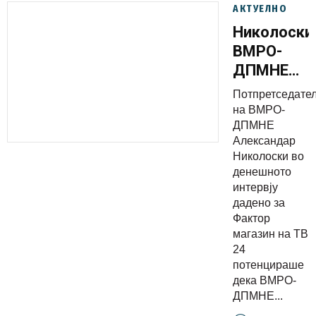
АКТУЕЛНО
Николоски
ВМРО-
ДПМНЕ
останува
Потпретседате
посветена
на ВМРО-
на
ДПМНЕ
Александар
реформит
Николоски во
за
денешното
напредок
интервју
на
дадено за
Фактор
државата
магазин на ТВ
кон ЕУ и
24
НАТО
потенцираше
дека ВМРО-
ДПМНЕ...