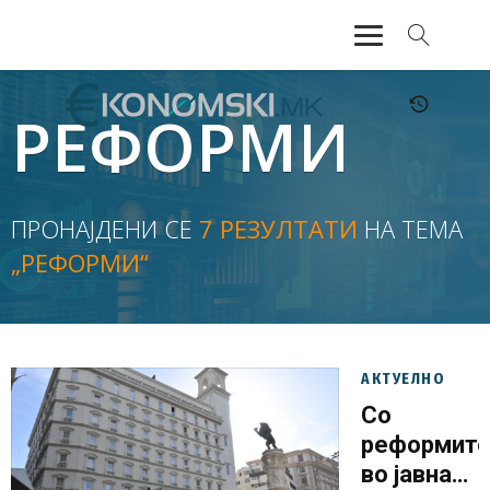
АКТУЕЛНО
РЕФОРМИ
ЕКОНОМИЈА
ФИНАНСИИ
ПРОНАЈДЕНИ СЕ
7 РЕЗУЛТАТИ
НА ТЕМА
„РЕФОРМИ“
БАНКАРСТВО
ЖИВОТ
МОЗАИК
АКТУЕЛНО
Со
реформит
во јавната