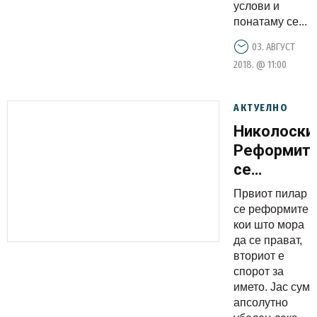
услови и
понатаму се...
03. АВГУСТ
2018. @ 11:00
АКТУЕЛНО
Николоски
Реформит
се
поважни
Првиот пилар
од
се реформите
прашањет
кои што мора
да се прават,
за името
вториот е
за
спорот за
членство
името. Јас сум
во ЕУ и
апсолутно