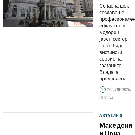
администр
Со јасна цел,
и растот
создавање
на
професионален
ефикасен и
платите,
модерен
создаваме
јавен сектор
професион
кој ќе биде
ефикасен
вистински
сервис на
и
граѓаните,
модерен
Владата
јавен
предводена...
сектор
24. ЈУЛИ 2026.
@ 09:02
АКТУЕЛНО
Maкедониј
и Црна