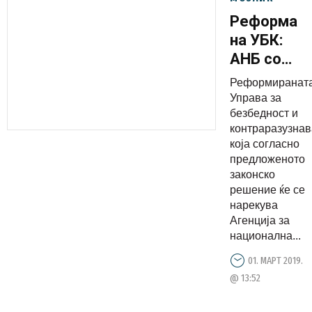
Реформа
на УБК:
АНБ со
директор
Реформиранат
именуван
Управа за
од
безбедност и
контраразузна
премиерот
која согласно
ќе
предложеното
расчистув
законско
со тајната
решение ќе се
нарекува
полиција
Агенција за
национална...
01. МАРТ 2019.
@ 13:52