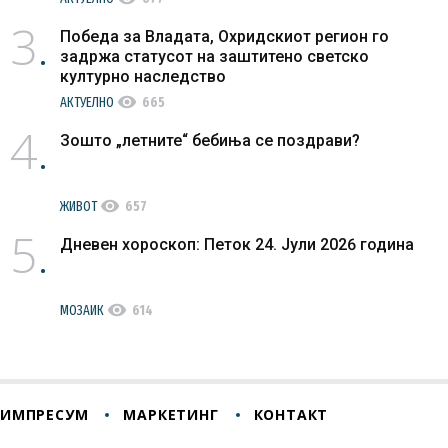
3
Победа за Владата, Охридскиот регион го
задржа статусот на заштитено светско
културно наследство
visibility
АКТУЕЛНО
665
4
Зошто „летните“ бебиња се поздрави?
visibility
ЖИВОТ
657
5
Дневен хороскоп: Петок 24. Јули 2026 година
visibility
МОЗАИК
614
ИМПРЕСУМ
МАРКЕТИНГ
КОНТАКТ