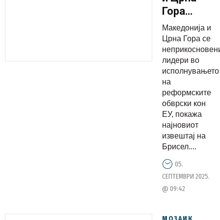
Гора
лидери во
Maкедонија и
исполнува
Црна Гора се
на
неприкосновен
лидери во
реформски
исполнувањето
обврски
на
кон ЕУ
реформските
обврски кон
ЕУ, покажа
најновиот
извештај на
Брисел....
05.
СЕПТЕМВРИ 2025.
@ 09:42
МОЗАИК