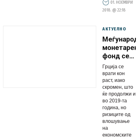
01. НОЕМВРИ
2018. @ 22:18
АКТУЕЛНО
Меѓународ
монетарен
фонд се
сомнева
Грција се
дека
врати кон
Грција ќе
раст, иако
скромен, што
го
ќе продолжи и
расчисти
во 2019-та
својот
година, но
долг
ризиците од
влошување
на
економските