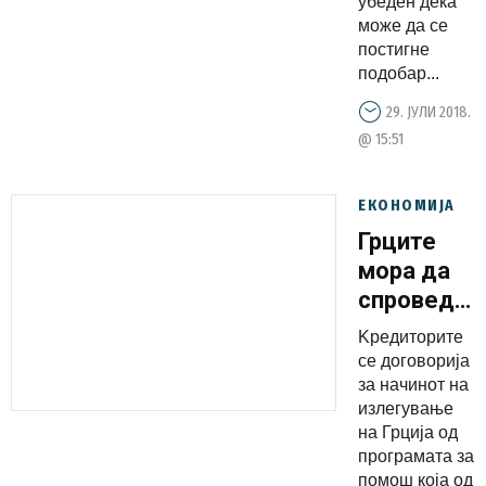
убеден дека
НАТО
може да се
постигне
подобар...
29. ЈУЛИ 2018.
@ 15:51
ЕКОНОМИЈА
Грците
мора да
спроведат
големи
Kредиторите
реформи
се договорија
за начинот на
излегување
на Грција од
програмата за
помош која од