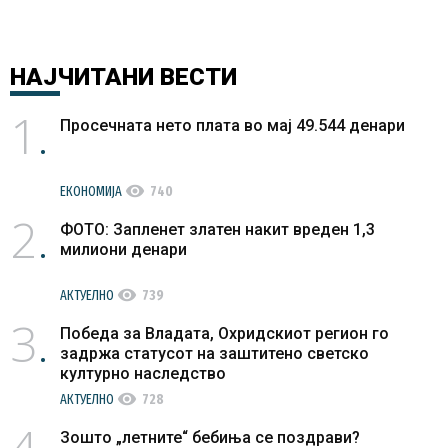
НАЈЧИТАНИ
ВЕСТИ
1
Просечната нето плата во мај 49.544 денари
visibility
ЕКОНОМИЈА
740
2
ФОТО: Запленет златен накит вреден 1,3
милиони денари
visibility
АКТУЕЛНО
739
3
Победа за Владата, Охридскиот регион го
задржа статусот на заштитено светско
културно наследство
visibility
АКТУЕЛНО
728
4
Зошто „летните“ бебиња се поздрави?