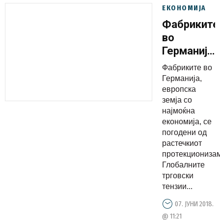
ЕКОНОМИЈА
Фабриките
во
Германија
се
Фабриките во
погодени
Германија,
од
европска
земја со
растечкио
најмоќна
протекцио
економија, се
погодени од
растечкиот
протекционизам
Глобалните
трговски
тензии...
07. ЈУНИ 2018.
@ 11:21