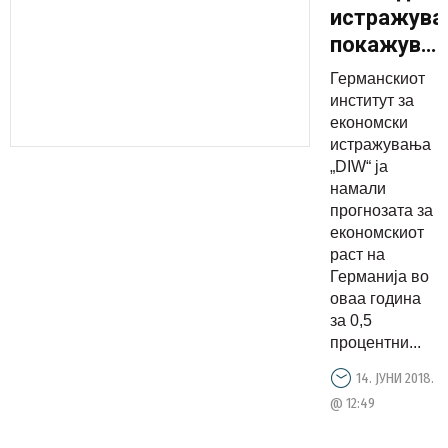
истражув
покажуваа
дека во
Германскиот
Германија
институт за
е намален
економски
истражувања
економски
„DIW“ ја
раст
намали
прогнозата за
економскиот
раст на
Германија во
оваа година
за 0,5
процентни...
14. ЈУНИ 2018.
@ 12:49