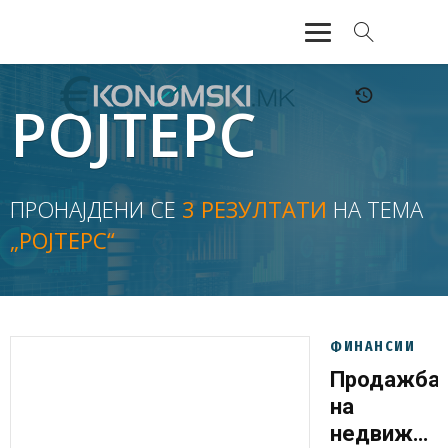
АКТУЕЛНО
РОЈТЕРС
ЕКОНОМИЈА
ФИНАНСИИ
ПРОНАЈДЕНИ СЕ
3 РЕЗУЛТАТИ
НА ТЕМА
„РОЈТЕРС“
БАНКАРСТВО
ЖИВОТ
МОЗАИК
ФИНАНСИИ
Продажба
на
недвижнин