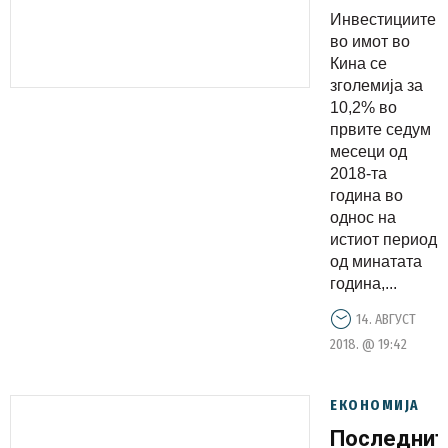
е во
Инвестициите
пораст во
во имот во
Кина
Кина се
зголемија за
споредбен
10,2% во
со
првите седум
минатата
месеци од
година
2018-та
година во
однос на
истиот период
од минатата
година,...
14. АВГУСТ
2018. @ 19:42
ЕКОНОМИЈА
Последнит