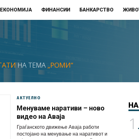
ЕКОНОМИЈА
ФИНАНСИИ
БАНКАРСТВО
ЖИВО
ТАТИ
НА ТЕМА
„РОМИ“
АКТУЕЛНО
НА
Менуваме наративи – ново
видео на Аваја
1
Граѓанското движење Аваја работи
постојано на менување на наративот и