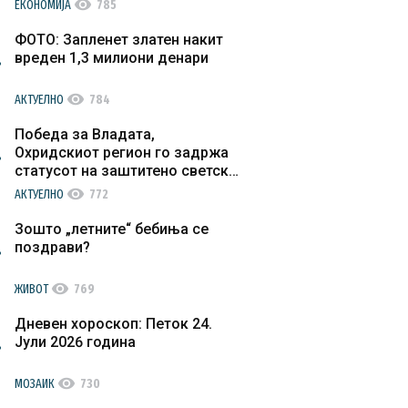
visibility
ЕКОНОМИЈА
785
ФОТО: Запленет златен накит
вреден 1,3 милиони денари
visibility
АКТУЕЛНО
784
Победа за Владата,
Охридскиот регион го задржа
статусот на заштитено светско
културно наследство
visibility
АКТУЕЛНО
772
Зошто „летните“ бебиња се
поздрави?
visibility
ЖИВОТ
769
Дневен хороскоп: Петок 24.
Јули 2026 година
visibility
МОЗАИК
730