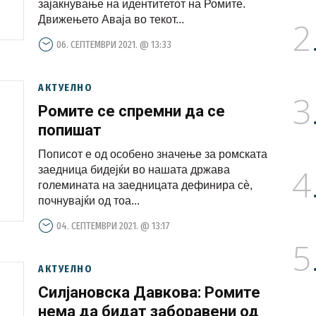
зајакнување на идентитетот на Ромите.
Движењето Аваја во текот...
2
06. СЕПТЕМВРИ 2021. @ 13:33
АКТУЕЛНО
3
Ромите се спремни да се
попишат
Пописот е од особено значење за ромската
4
заедница бидејќи во нашата држава
големината на заедницата дефинира сè,
почнувајќи од тоа...
04. СЕПТЕМВРИ 2021. @ 13:17
5
АКТУЕЛНО
Силјановска Давкова: Ромите
нема да бидат заборавени од