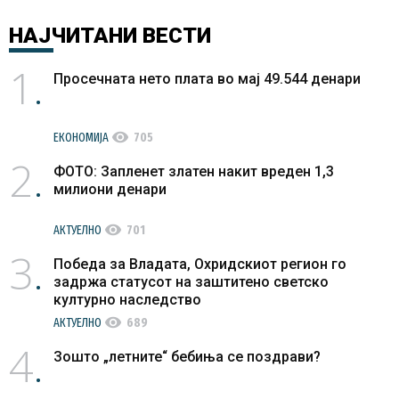
НАЈЧИТАНИ
ВЕСТИ
1
Просечната нето плата во мај 49.544 денари
visibility
ЕКОНОМИЈА
705
2
ФОТО: Запленет златен накит вреден 1,3
милиони денари
visibility
АКТУЕЛНО
701
3
Победа за Владата, Охридскиот регион го
задржа статусот на заштитено светско
културно наследство
visibility
АКТУЕЛНО
689
4
Зошто „летните“ бебиња се поздрави?