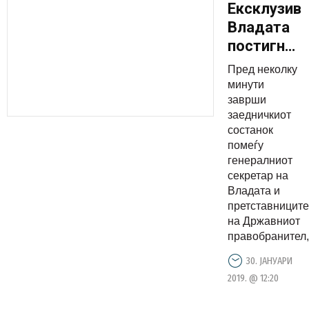
Ексклузивн
Владата
постигна
договор
Пред неколку
со
минути
обвинетит
заврши
заедничкиот
за
состанок
случајот
помеѓу
Сопот за
генералниот
обесштет
секретар на
Владата и
претставниците
на Државниот
правобранител,.
30. ЈАНУАРИ
2019. @ 12:20