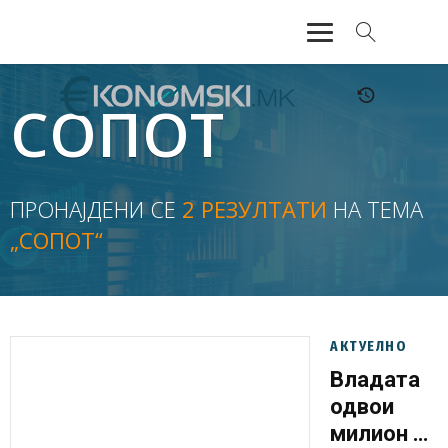
АКТУЕЛНО
СОПОТ
ЕКОНОМИЈА
ФИНАНСИИ
ПРОНАЈДЕНИ СЕ
2 РЕЗУЛТАТИ
НА ТЕМА
„СОПОТ“
БАНКАРСТВО
ЖИВОТ
МОЗАИК
АКТУЕЛНО
Владата
одвои
милион и