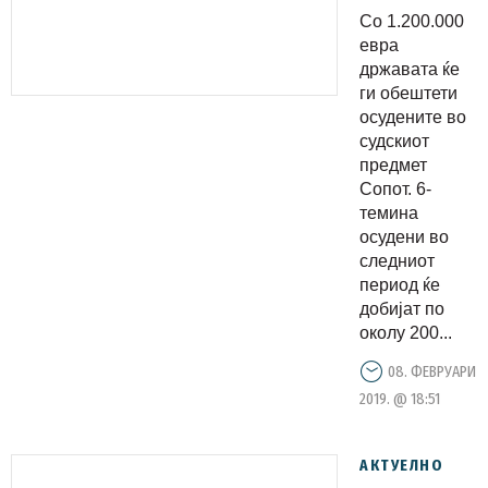
двесте
Со 1.200.000
илјади
евра
евра од
државата ќе
ги обештети
државнио
осудените во
буџет за
судскиот
осудените
предмет
во
Сопот. 6-
темина
случајот
осудени во
„Сопот“
следниот
период ќе
добијат по
околу 200...
08. ФЕВРУАРИ
2019. @ 18:51
АКТУЕЛНО