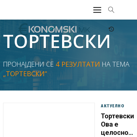
АКТУЕЛНО
ТОРТЕВСКИ
ЕКОНОМИЈА
ФИНАНСИИ
ПРОНАЈДЕНИ СЕ
4 РЕЗУЛТАТИ
НА ТЕМА
„ТОРТЕВСКИ“
БАНКАРСТВО
ЖИВОТ
МОЗАИК
АКТУЕЛНО
Тортевски:
Ова е
целосно