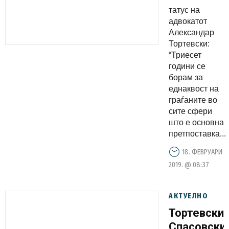
партизира
татус на
држава,
адвокатот
штом
Александар
Тортевски:
Премиерот
“Триесет
одлучува
години се
кој е
борам за
законски
еднаквост на
граѓаните во
вработен
сите сфери
што е основна
претпоставка...
18. ФЕВРУАРИ
2019. @ 08:37
АКТУЕЛНО
Тортевски:
Спасовски