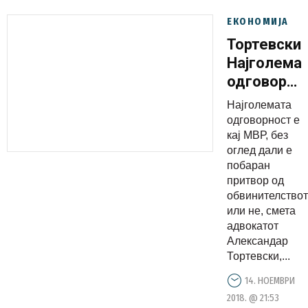
ЕКОНОМИЈА
Тортевски:
Најголема
одговорно
е кај МВР
Најголемата
одговорност е
кај МВР, без
оглед дали е
побаран
притвор од
обвинителство
или не, смета
адвокатот
Александар
Тортевски,...
14. НОЕМВРИ
2018. @ 21:53