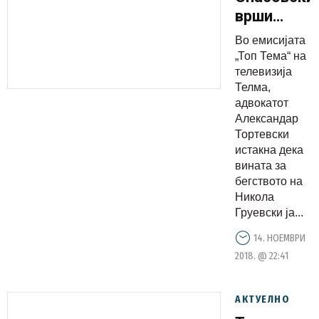
врши
политички
Во емисијата
притисок
„Топ Тема“ на
врз судот,
телевизија
Телма,
доказ за
адвокатот
тоа е
Александар
денешната
Тортевски
одлука за
истакна дека
вината за
притвор
бегството на
на
Никола
Јанакиеск
Груевски ја...
и
14. НОЕМВРИ
Божиновск
2018. @ 22:41
АКТУЕЛНО