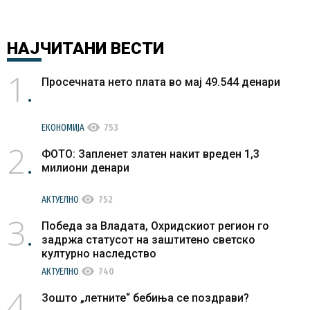
НАЈЧИТАНИ
ВЕСТИ
1
Просечната нето плата во мај 49.544 денари
visibility
ЕКОНОМИЈА
753
2
ФОТО: Запленет златен накит вреден 1,3
милиони денари
visibility
АКТУЕЛНО
752
3
Победа за Владата, Охридскиот регион го
задржа статусот на заштитено светско
културно наследство
visibility
АКТУЕЛНО
740
4
Зошто „летните“ бебиња се поздрави?