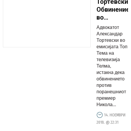
Тортевски:
Обвинение
во
случајот
Адвокатот
Тенк е
Александар
ептен
Тортевски во
емисијата Топ
тенко
Тема на
дури и
телевизија
дискутаби
Телма,
истото
истакна дека
обвинението
може да
против
се оспори
поранешниот
премиер
Никола...
14. НОЕМВРИ
2018. @ 22:31