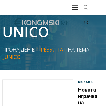
АКТУЕЛНО
UNICO
ЕКОНОМИЈА
ФИНАНСИИ
ПРОНАЈДЕН Е
1 РЕЗУЛТАТ
НА ТЕМА
„UNICO“
БАНКАРСТВО
ЖИВОТ
МОЗАИК
МОЗАИК
Новата
играчка
на