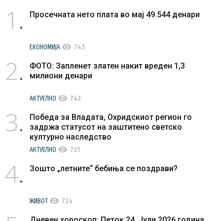
1
Просечната нето плата во мај 49.544 денари
visibility
ЕКОНОМИЈА
743
2
ФОТО: Запленет златен накит вреден 1,3
милиони денари
visibility
АКТУЕЛНО
742
3
Победа за Владата, Охридскиот регион го
задржа статусот на заштитено светско
културно наследство
visibility
АКТУЕЛНО
731
4
Зошто „летните“ бебиња се поздрави?
visibility
ЖИВОТ
724
Дневен хороскоп: Петок 24. Јули 2026 година