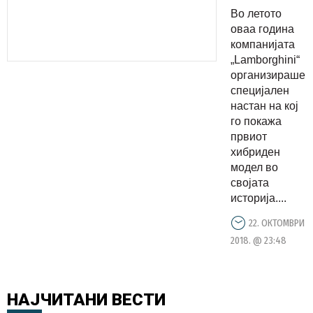
милионери
Во летото
се вика
оваа година
Unico
компанијата
„Lamborghini“
организираше
специјален
настан на кој
го покажа
првиот
хибриден
модел во
својата
историја....
22. ОКТОМВРИ
2018. @ 23:48
НАЈЧИТАНИ
ВЕСТИ