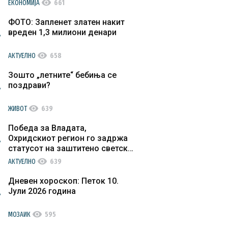
visibility
ЕКОНОМИЈА
661
ФОТО: Запленет златен накит
вреден 1,3 милиони денари
visibility
АКТУЕЛНО
658
Зошто „летните“ бебиња се
поздрави?
visibility
ЖИВОТ
639
Победа за Владата,
Охридскиот регион го задржа
статусот на заштитено светско
културно наследство
visibility
АКТУЕЛНО
639
Дневен хороскоп: Петок 10.
Јули 2026 година
visibility
МОЗАИК
595