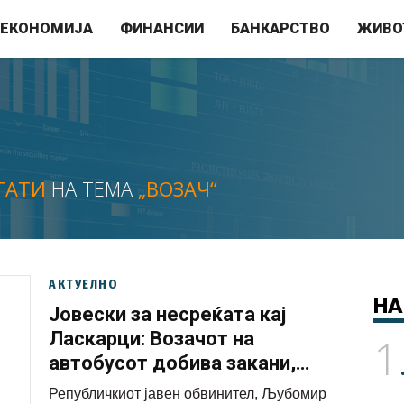
ЕКОНОМИЈА
ФИНАНСИИ
БАНКАРСТВО
ЖИВО
ТАТИ
НА ТЕМА
„ВОЗАЧ“
АКТУЕЛНО
НА
Јовески за несреќата кај
Ласкарци: Возачот на
1
автобусот добива закани,
засега не е утврдeна
Републичкиот јавен обвинител, Љубомир