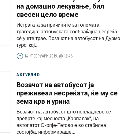
на домашно лекување, бил
свесен цело време
Истрагата за причините за големата
трагедија, автобуската сообраќајна несреќа,
сѐ уште трае. Возачот на автобусот на Дурмо
турс, кој...
14. ФЕВРУАРИ 2019. @ 12:46
АКТУЕЛНО
Возачот на автобусот ја
преживеал несреќата, ќе му се
зема крв и урина
Возачот на автобусот што попладнево се
преврте кај месноста „Карпалак“, на
автопатот Скопје-Тетово е во стабилна
состојба, информираше...