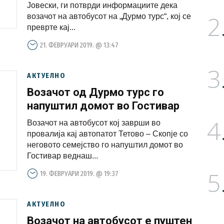
одговорност
Јовески, ги потврди информациите дека
2
возачот на автобусот на „Дурмо турс“, кој се
преврте кај...
21. ФЕВРУАРИ 2019. @ 13:47
3
АКТУЕЛНО
Возачот од Дурмо турс го
напуштил домот во Гостивар
4
Возачот на автобусот кој заврши во
провалија кај автопатот Тетово – Скопје со
неговото семејство го напуштил домот во
Гостивар веднаш...
5
19. ФЕВРУАРИ 2019. @ 19:37
АКТУЕЛНО
Возачот на автобусот е пуштен