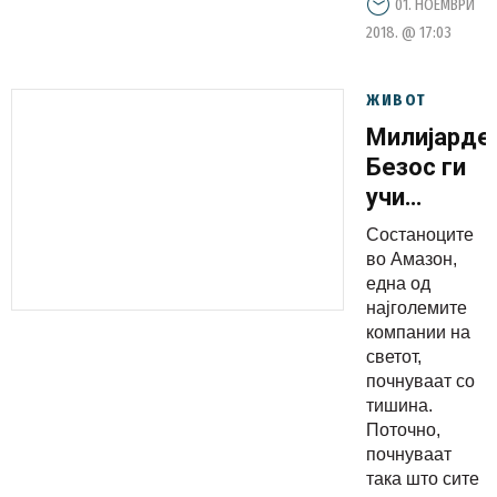
01. НОЕМВРИ
2018. @ 17:03
ЖИВОТ
Милијарде
Безос ги
учи
вработени
Состаноците
да
во Амазон,
донесат
една од
најголемите
подобри
компании на
одлуки
светот,
почнуваат со
тишина.
Поточно,
почнуваат
така што сите