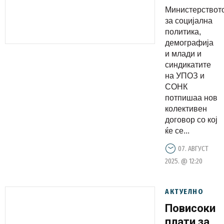
договор
Министерствот
за 20%
за социјална
зголемува
политика,
демографија
на
и млади и
платите
синдикатите
за
на УПОЗ и
вработени
СОНК
потпишаа нов
во јавните
колективен
установи
договор со кој
за
ќе се...
социјална
07. АВГУСТ
заштита
2025. @ 12:20
АКТУЕЛНО
Повисоки
плати за