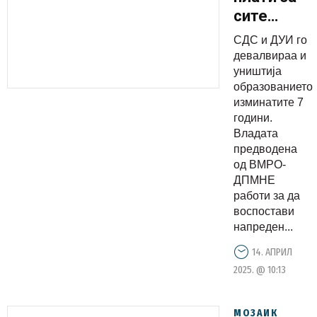
сите
вработени
СДС и ДУИ го
во
девалвираа и
образован
уништија
образованието
за 12
изминатите 7
проценти,
години.
во еден
Владата
мандат
предводена
од ВМРО-
зголемува
ДПМНЕ
ќе има од
работи за да
46% до 60
воспостави
% со цел
напреден...
модерно
14. АПРИЛ
и
2025. @ 10:13
квалитетн
образован
МОЗАИК