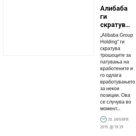
Алибаба
ги
скратува
патните
„Alibabа Group
трошоци
Holding“ ги
на
скратува
трошоците за
вработени
патувања на
и ги
вработените и
одложи
го одлага
вработува
вработувањето
за некои
позиции. Ова
се случува во
момент...
20. ЈАНУАРИ
2019. @ 19:39