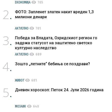
visibility
ЕКОНОМИЈА
705
2
ФОТО: Запленет златен накит вреден 1,3
милиони денари
visibility
АКТУЕЛНО
701
3
Победа за Владата, Охридскиот регион го
задржа статусот на заштитено светско
културно наследство
visibility
АКТУЕЛНО
689
4
Зошто „летните“ бебиња се поздрави?
visibility
ЖИВОТ
681
5
Дневен хороскоп: Петок 24. Јули 2026 година
visibility
МОЗАИК
640