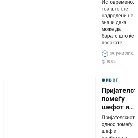
Истовремено,
тоа што сте
надредени не
значи дека
може да
барате што ќе
посакате...
09. ЈУНИ 2018.
@ 10:08
ЖИВОТ
Пријателс
помеѓу
шефот и
вработени
Пријателскиот
да или
однос помеѓу
не?
шеф и
вработен е