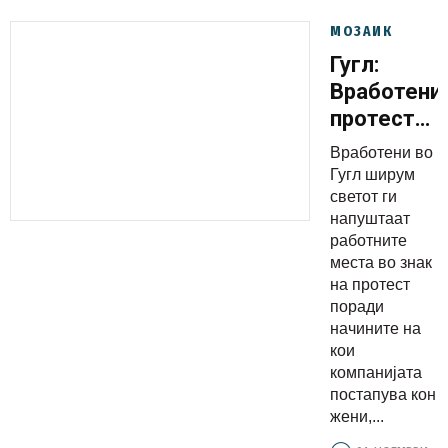
МОЗАИК
Гугл:
Вработени
протестир
поради
Вработени во
однесувањ
Гугл ширум
кон
светот ги
напуштаат
жените
работните
места во знак
на протест
поради
начините на
кои
компанијата
постапува кон
жени,...