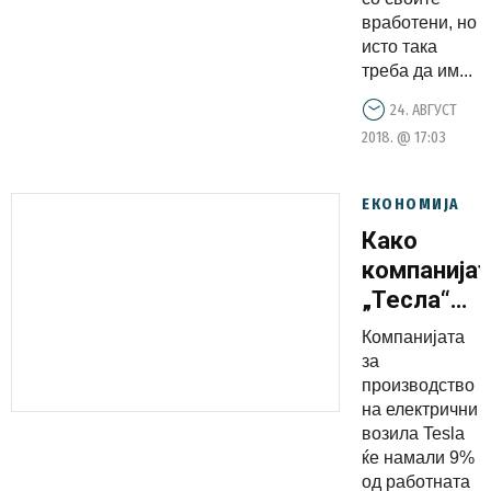
вработени, но
исто така
треба да им...
24. АВГУСТ
2018. @ 17:03
ЕКОНОМИЈА
Како
компанија
„Тесла“
го
Компанијата
зачувува
за
профитот
производство
на електрични
возила Tesla
ќе намали 9%
од работната