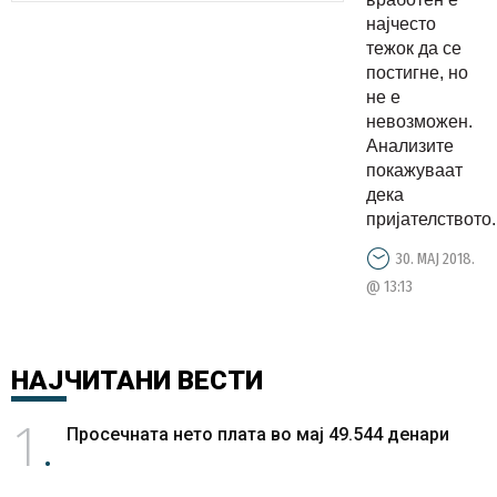
најчесто
тежок да се
постигне, но
не е
невозможен.
Анализите
покажуваат
дека
пријателството..
30. МАЈ 2018.
@ 13:13
НАЈЧИТАНИ
ВЕСТИ
1
Просечната нето плата во мај 49.544 денари