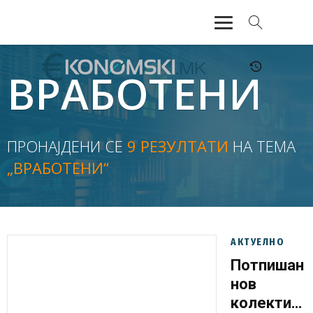
АКТУЕЛНО
ВРАБОТЕНИ
ЕКОНОМИЈА
ФИНАНСИИ
ПРОНАЈДЕНИ СЕ
9 РЕЗУЛТАТИ
НА ТЕМА
„ВРАБОТЕНИ“
БАНКАРСТВО
ЖИВОТ
МОЗАИК
АКТУЕЛНО
Потпишан
нов
колективе