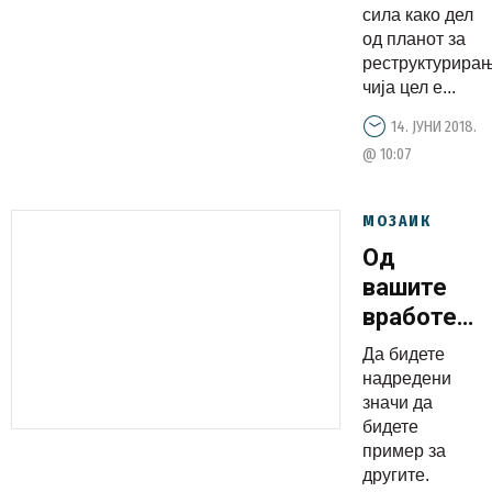
сила како дел
од планот за
реструктурира
чија цел е...
14. ЈУНИ 2018.
@ 10:07
МОЗАИК
Од
вашите
вработени
не ги
Да бидете
барајте
надредени
овие
значи да
бидете
нешта
пример за
другите.