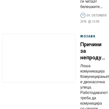
ги читаат
белешките...
09. ОКТОМВРИ
2018. @ 23:08
МОЗАИК
Причини
за
непродукт
кај
Лоша
невработе
комуникација
Комуницирање
е двонасочна
улица.
Работодавачот
треба да
комуницира
со своите