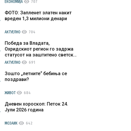
visibility
ЕКОНОМИЈА
707
ФОТО: Запленет златен накит
вреден 1,3 милиони денари
visibility
АКТУЕЛНО
704
Победа за Владата,
Охридскиот регион го задржа
статусот на заштитено светско
културно наследство
visibility
АКТУЕЛНО
691
Зошто „летните“ бебиња се
поздрави?
visibility
ЖИВОТ
684
Дневен хороскоп: Петок 24.
Јули 2026 година
visibility
МОЗАИК
642