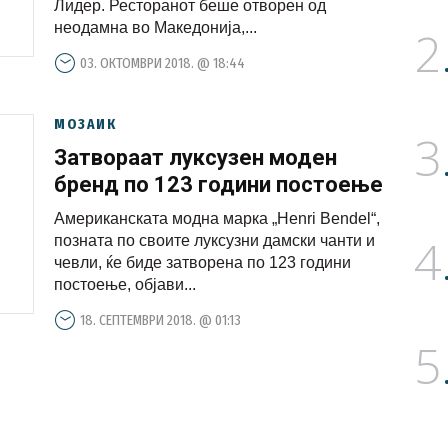
Лидер. Ресторанот беше отворен од
неодамна во Македонија,...
2
03. ОКТОМВРИ 2018. @ 18:44
МОЗАИК
3
Затвораат луксузен моден
бренд по 123 години постоење
Американската модна марка „Henri Bendel“,
4
позната по своите луксузни дамски чанти и
чевли, ќе биде затворена по 123 години
постоење, објави...
18. СЕПТЕМВРИ 2018. @ 01:13
5