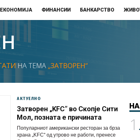
ЕКОНОМИЈА
ФИНАНСИИ
БАНКАРСТВО
ЖИВО
ЕН
ТАТИ
НА ТЕМА
„ЗАТВОРЕН“
АКТУЕЛНО
НА
Затворен „KFC” во Скопје Сити
Мол, позната е причината
1
Популарниот американски ресторан за брза
храна „KFC“ од утрово не работи, пренесе