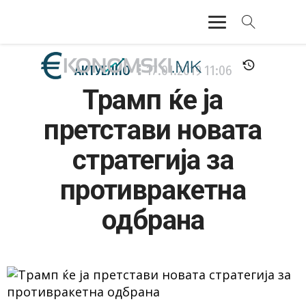
АКТУЕЛНО
АКТУЕЛНО
17.01.2019
11:06
Трамп ќе ја
ЕКОНОМИЈА
претстави новата
ФИНАНСИИ
стратегија за
БАНКАРСТВО
противракетна
ЖИВОТ
одбрана
МОЗАИК