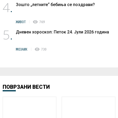
4
Зошто „летните“ бебиња се поздрави?
visibility
ЖИВОТ
769
5
Дневен хороскоп: Петок 24. Јули 2026 година
visibility
МОЗАИК
730
ПОВРЗАНИ ВЕСТИ