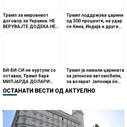
Трамп за мировниот
Трамп поддржува царини
договор за Украина: НЕ
од 500 проценти, на удар
ВЕРУВАЈТЕ ДОДЕКА НЕ
се Кина, Индија и други
ВИДИТЕ
земји
БИ-БИ-СИ не куртули со
Трамп ја намали царината
оставки, Трамп бара
за јапонски автомобили,
МИЛЈАРДА ДОЛАРИ
за возврат Јапонија ќе
ОТШТЕТА
купува американски ориз
ОСТАНАТИ ВЕСТИ ОД
АКТУЕЛНО