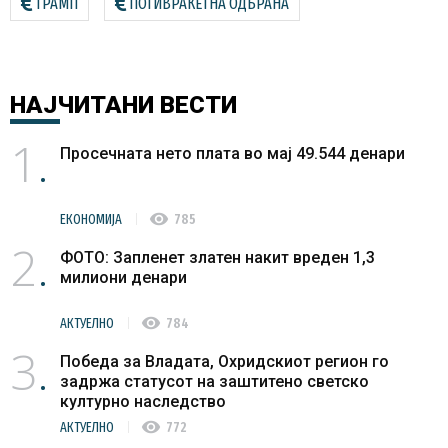
ТРАМП
ПОТИВРАКЕТНА ОДБРАНА
НАЈЧИТАНИ
ВЕСТИ
1
Просечната нето плата во мај 49.544 денари
visibility
ЕКОНОМИЈА
785
2
ФОТО: Запленет златен накит вреден 1,3
милиони денари
visibility
АКТУЕЛНО
784
3
Победа за Владата, Охридскиот регион го
задржа статусот на заштитено светско
културно наследство
visibility
АКТУЕЛНО
772