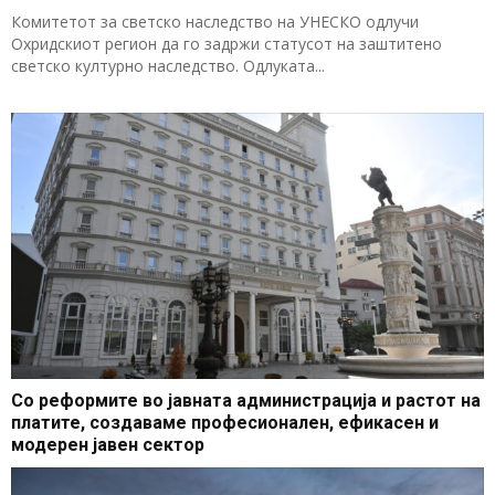
Комитетот за светско наследство на УНЕСКО одлучи
Охридскиот регион да го задржи статусот на заштитено
светско културно наследство. Одлуката...
Со реформите во јавната администрација и растот на
платите, создаваме професионален, ефикасен и
модерен јавен сектор