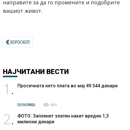
направите за да го промените и подобрите
вашиот живот.
ХОРОСКОП
НАЈЧИТАНИ
ВЕСТИ
1
Просечната нето плата во мај 49.544 денари
visibility
ЕКОНОМИЈА
684
2
ФОТО: Запленет златен накит вреден 1,3
милиони денари