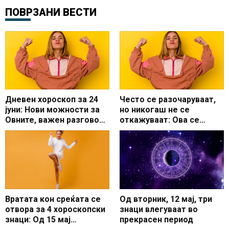
ПОВРЗАНИ ВЕСТИ
Дневен хороскоп за 24
Често се разочаруваат,
јуни: Нови можности за
но никогаш не се
Овните, важен разговор
откажуваат: Ова се
за Вагите
најупорните хороскопски
знаци
Вратата кон среќата се
Од вторник, 12 мај, три
отвора за 4 хороскопски
знаци влегуваат во
знаци: Од 15 мај
прекрасен период