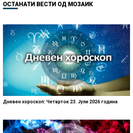
влегуваат во одличен
ОСТАНАТИ ВЕСТИ ОД
МОЗАИК
период на нови
можности и позитивни
промени
Дневен хороскоп: Четврток 23. Јули 2026 година