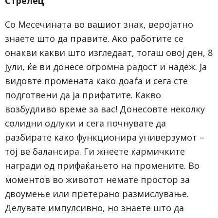
Стрелец
Со Месечината во вашиот знак, веројатно
знаете што да правите. Ако работите се
онакви какви што изгледаат, тогаш овој ден, 8
јули, ќе ви донесе огромна радост и надеж. Ја
видовте промената како доаѓа и сега сте
подготвени да ја прифатите. Какво
возбудливо време за вас! Донесовте неколку
солидни одлуки и сега почнувате да
разбирате како функционира универзумот –
тој ве балансира. Ги жнеете кармичките
награди од прифаќањето на промените. Во
моментов во животот немате простор за
двоумење или претерано размислување.
Делувате импулсивно, но знаете што да