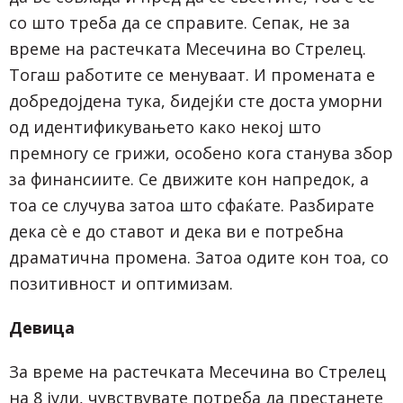
со што треба да се справите. Сепак, не за
време на растечката Месечина во Стрелец.
Тогаш работите се менуваат. И промената е
добредојдена тука, бидејќи сте доста уморни
од идентификувањето како некој што
премногу се грижи, особено кога станува збор
за финансиите. Се движите кон напредок, а
тоа се случува затоа што сфаќате. Разбирате
дека сè е до ставот и дека ви е потребна
драматична промена. Затоа одите кон тоа, со
позитивност и оптимизам.
Девица
За време на растечката Месечина во Стрелец
на 8 јули, чувствувате потреба да престанете