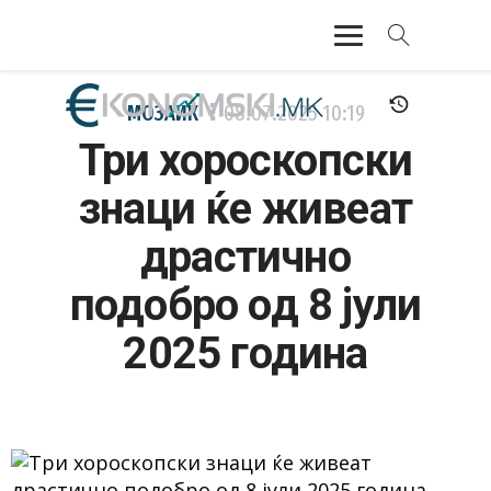
АКТУЕЛНО
МОЗАИК
08.07.2025
10:19
Три хороскопски
ЕКОНОМИЈА
знаци ќе живеат
ФИНАНСИИ
драстично
БАНКАРСТВО
подобро од 8 јули
ЖИВОТ
2025 година
МОЗАИК