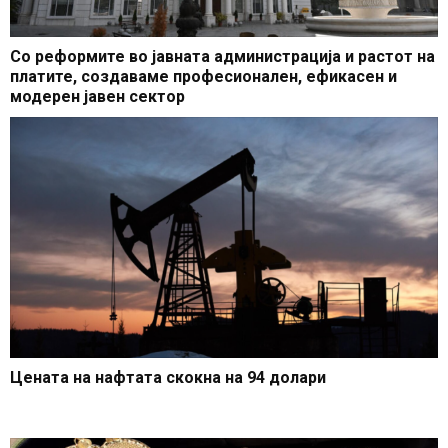
Со реформите во јавната администрација и растот на
платите, создаваме професионален, ефикасен и
модерен јавен сектор
Цената на нафтата скокна на 94 долари