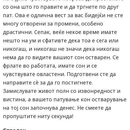
со она што го правите и да тргнете по друг
пат. Ова е одлична вест за вас бидејќи не сте
многу отворени за промени, особено
драстични. Сепак, веќе некое време имате
нешто на ум и сфативте дека тоа е сега или
никогаш, и никогаш не значи дека никогаш
нема да го видите вашиот сон остварен. Се
фрлате во работата, имате сон и се
чувствувате овластени. Подготвени сте да
направите сè за да го постигнете.
Замислувате живот полн со извонредност и
вистина, а вашето патување кон остварување
на тој сон започнува денес. Не смеете да
пропуштите ниту секунда!