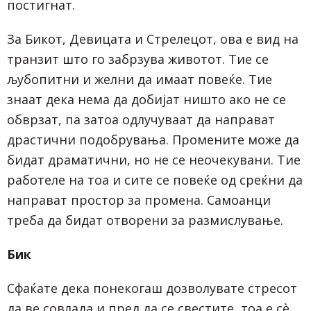
постигнат.
За Бикот, Девицата и Стрелецот, ова е вид на
транзит што го забрзува животот. Тие се
љубопитни и желни да имаат повеќе. Тие
знаат дека нема да добијат ништо ако не се
обврзат, па затоа одлучуваат да направат
драстични подобрувања. Промените може да
бидат драматични, но не се неочекувани. Тие
работеле на тоа и сите се повеќе од среќни да
направат простор за промена. Самоанци
треба да бидат отворени за размислување.
Бик
Сфаќате дека понекогаш дозволувате стресот
да ве совлада и пред да се свестите, тоа е сè