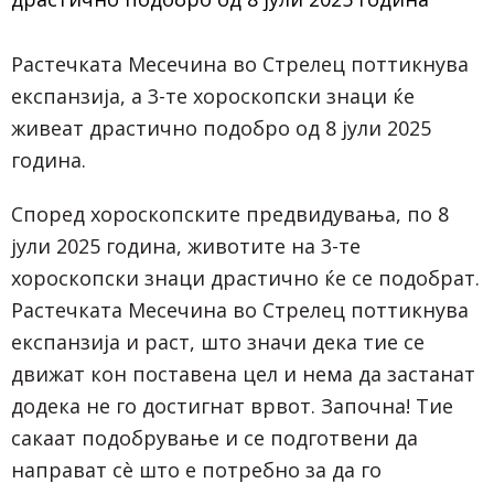
Растечката Месечина во Стрелец поттикнува
експанзија, а 3-те хороскопски знаци ќе
живеат драстично подобро од 8 јули 2025
година.
Според хороскопските предвидувања, по 8
јули 2025 година, животите на 3-те
хороскопски знаци драстично ќе се подобрат.
Растечката Месечина во Стрелец поттикнува
експанзија и раст, што значи дека тие се
движат кон поставена цел и нема да застанат
додека не го достигнат врвот. Започна! Тие
сакаат подобрување и се подготвени да
направат сè што е потребно за да го