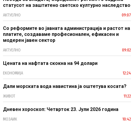
статусот на заштитено светско културно наследство
АКТУЕЛНО
09:07
Со реформите во јавната администрација и растот на
платите, создаваме професионален, ефикасен и
модерен јавен сектор
АКТУЕЛНО
09:02
Цената на нафтата скокна на 94 долари
ЕКОНОМИЈА
12:24
Дали морската вода навистина ја оштетува косата?
ЖИВОТ
11:22
Дневен хороскоп: Четврток 23. Јули 2026 година
МОЗАИК
10:42