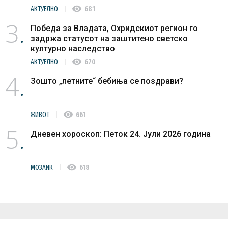
visibility
АКТУЕЛНО
681
3
Победа за Владата, Охридскиот регион го
задржа статусот на заштитено светско
културно наследство
visibility
АКТУЕЛНО
670
4
Зошто „летните“ бебиња се поздрави?
visibility
ЖИВОТ
661
5
Дневен хороскоп: Петок 24. Јули 2026 година
visibility
МОЗАИК
618