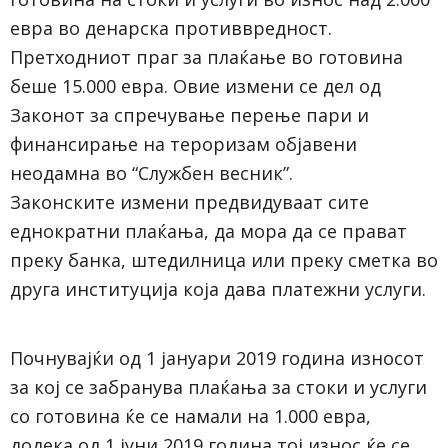
евра во денарска противвредност.
Претходниот праг за плаќање во готовина
беше 15.000 евра. Овие измени се дел од
Законот за спречување перење пари и
финансирање на тероризам објавени
неодамна во “Службен весник”.
Законските измени предвидуваат сите
еднократни плаќања, да мора да се прават
преку банка, штедилница или преку сметка во
друга институција која дава платежни услуги.
Почнувајќи од 1 јануари 2019 година износот
за кој се забранува плаќања за стоки и услуги
со готовина ќе се намали на 1.000 евра,
додека од 1 јуни 2019 година тој износ ќе се