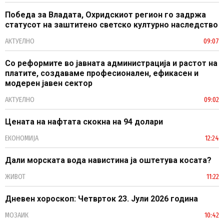
Победа за Владата, Охридскиот регион го задржа
статусот на заштитено светско културно наследство
АКТУЕЛНО
09:07
Со реформите во јавната администрација и растот на
платите, создаваме професионален, ефикасен и
модерен јавен сектор
АКТУЕЛНО
09:02
Цената на нафтата скокна на 94 долари
ЕКОНОМИЈА
12:24
Дали морската вода навистина ја оштетува косата?
ЖИВОТ
11:22
Дневен хороскоп: Четврток 23. Јули 2026 година
МОЗАИК
10:42