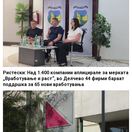
Ристески: Над 1.400 компании аплицирале за мерката
„Вработување и раст“, во Делчево 44 фирми бараат
поддршка за 65 нови вработувања