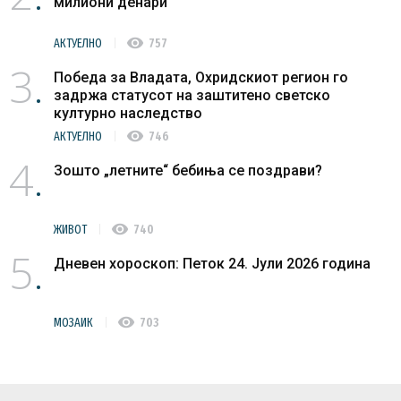
милиони денари
visibility
АКТУЕЛНО
757
3
Победа за Владата, Охридскиот регион го
задржа статусот на заштитено светско
културно наследство
visibility
АКТУЕЛНО
746
4
Зошто „летните“ бебиња се поздрави?
visibility
ЖИВОТ
740
5
Дневен хороскоп: Петок 24. Јули 2026 година
visibility
МОЗАИК
703