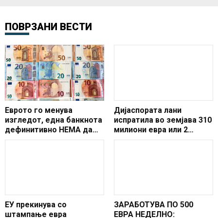
ПОВРЗАНИ ВЕСТИ
Еврото го менува
Дијаспората лани
изгледот, една банкнота
испратила во земјава 310
дефинитивно НЕМА да
милиони евра или 2
постои
проценти од БДП
ЕУ прекинува со
ЗАРАБОТУВА ПО 500
штампање евра
ЕВРА НЕДЕЛНО: