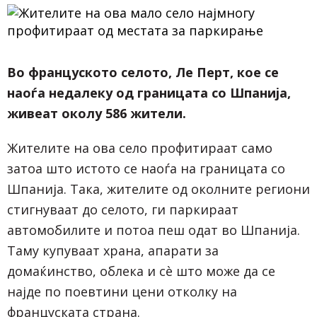
Во француското селото, Ле Перт, кое се
наоѓа недалеку од границата со Шпанија,
живеат околу 586 жители.
Жителите на ова село профитираат само
затоа што истото се наоѓа на границата со
Шпанија. Така, жителите од околните региони
стигнуваат до селото, ги паркираат
автомобилите и потоа пеш одат во Шпанија.
Таму купуваат храна, апарати за
домаќинство, облека и сè што можe да се
најде по поевтини цени отколку на
француската страна.