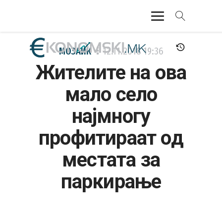
АКТУЕЛНО
МОЗАИК
12.11.2018
19:36
Жителите на ова
ЕКОНОМИЈА
мало село
ФИНАНСИИ
најмногу
БАНКАРСТВО
профитираат од
ЖИВОТ
местата за
МОЗАИК
паркирање