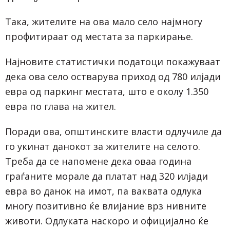
Така, жителите на ова мало село најмногу
профитираат од местата за паркирање.
Најновите статистички податоци покажуваат
дека ова село остварува приход од 780 илјади
евра од паркинг местата, што е околу 1.350
евра по глава на жител.
Поради ова, општинските власти одлучиле да
го укинат данокот за жителите на селото.
Треба да се напомене дека оваа година
граѓаните морале да платат над 320 илјади
евра во данок на имот, па ваквата одлука
многу позитивно ќе влијание врз нивните
животи. Одлуката наскоро и официјално ќе