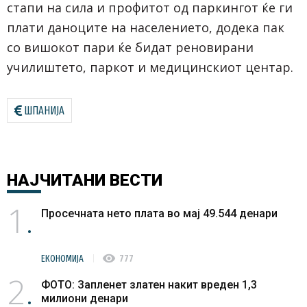
стапи на сила и профитот од паркингот ќе ги
плати даноците на населението, додека пак
со вишокот пари ќе бидат реновирани
училиштето, паркот и медицинскиот центар.
ШПАНИЈА
НАЈЧИТАНИ
ВЕСТИ
1
Просечната нето плата во мај 49.544 денари
visibility
ЕКОНОМИЈА
777
2
ФОТО: Запленет златен накит вреден 1,3
милиони денари