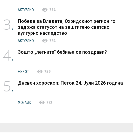
visibility
АКТУЕЛНО
774
3
Победа за Владата, Охридскиот регион го
задржа статусот на заштитено светско
културно наследство
visibility
АКТУЕЛНО
764
4
Зошто „летните“ бебиња се поздрави?
visibility
ЖИВОТ
759
5
Дневен хороскоп: Петок 24. Јули 2026 година
visibility
МОЗАИК
722