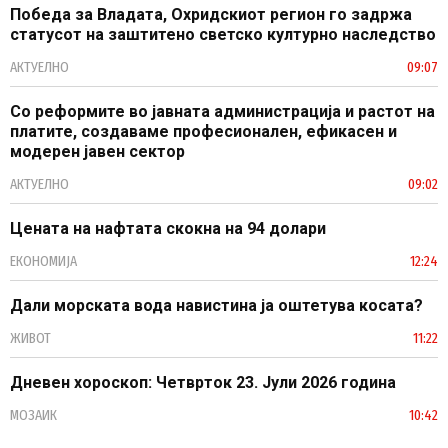
Победа за Владата, Охридскиот регион го задржа
статусот на заштитено светско културно наследство
АКТУЕЛНО
09:07
Со реформите во јавната администрација и растот на
платите, создаваме професионален, ефикасен и
модерен јавен сектор
АКТУЕЛНО
09:02
Цената на нафтата скокна на 94 долари
ЕКОНОМИЈА
12:24
Дали морската вода навистина ја оштетува косата?
ЖИВОТ
11:22
Дневен хороскоп: Четврток 23. Јули 2026 година
МОЗАИК
10:42