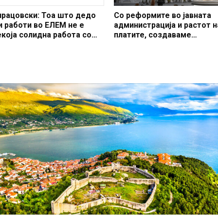
ирацовски: Тоа што дедо
Со реформите во јавната
и работи во ЕЛЕМ не е
администрација и растот н
екоја солидна работа со
платите, создаваме
оја човек може да се
професионален, ефикасен
офали
модерен јавен сектор