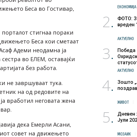
ЕКОНОМИЈА
ижењето Беса во Гостивар,
2
ФОТО: З
вреден 
а порталот стигнаа пораки
АКТУЕЛНО
Движењето Беса кои сметаат
3
Асаф Адеми неодамна ја
Победа 
Охридск
 сестра во ЕЛЕМ, оставајќи
статусо
артијата без работа.
културн
АКТУЕЛНО
4
и не завршуваат тука.
Зошто „
поздра
тник на од редовите на
 ја вработил неговата жена
ЖИВОТ
вар.
5
Дневен 
Јули 20
бјавија дека Емерли Асани,
иот совет на движењето
МОЗАИК