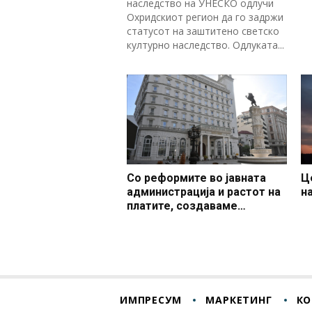
наследство на УНЕСКО одлучи
Охридскиот регион да го задржи
статусот на заштитено светско
културно наследство. Одлуката...
Со реформите во јавната
Ц
администрација и растот на
н
платите, создаваме
професионален, ефикасен и
модерен јавен сектор
ИМПРЕСУМ
МАРКЕТИНГ
КО