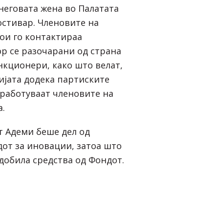
 неговата жена во Палатата
остивар. Членовите на
ои го контактираа
р се разочарани од страна
нкционери, како што велат,
ијата додека партиските
работуваат членовите на
а.
 Адеми беше дел од
дот за иновации, затоа што
 добила средства од Фондот.