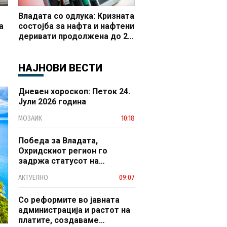
Владата со одлука: Кризната
а
состојба за нафта и нафтени
деривати продолжена до 20
 и
октомври
НАЈНОВИ ВЕСТИ
Дневен хороскоп: Петок 24.
Јули 2026 година
МОЗАИК
10:18
Победа за Владата,
Охридскиот регион го
задржа статусот на
заштитено светско културно
АКТУЕЛНО
09:07
наследство
Со реформите во јавната
администрација и растот на
платите, создаваме