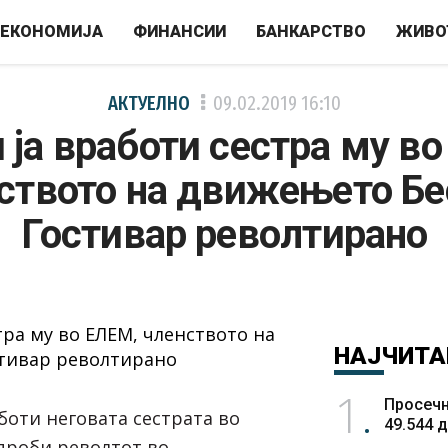
ЕКОНОМИЈА
ФИНАНСИИ
БАНКАРСТВО
ЖИВО
АКТУЕЛНО
09.02.2019
16:10
ја вработи сестра му в
ството на движењето Бе
Гостивар револтирано
НАЈЧИТА
1
Просечн
боти неговата сестрата во
49.544 
 проби револтот во