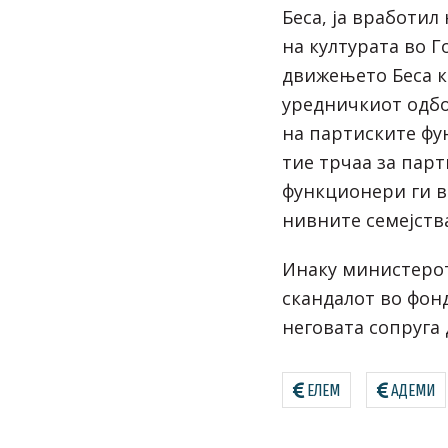
Беса, ја вработил
на културата во Г
движењето Беса к
уредничкиот одбо
на партиските фу
тие трчаа за парт
функционери ги в
нивните семејств
Инаку министерот
скандалот во фон
неговата сопруга
ЕЛЕМ
АДЕМИ