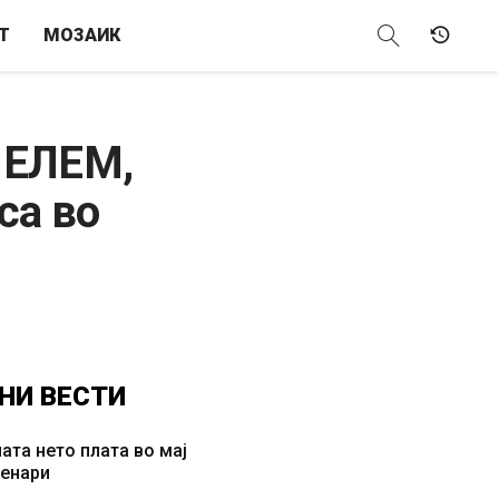
Т
МОЗАИК
о ЕЛЕМ,
са во
НИ
ВЕСТИ
ата нето плата во мај
денари