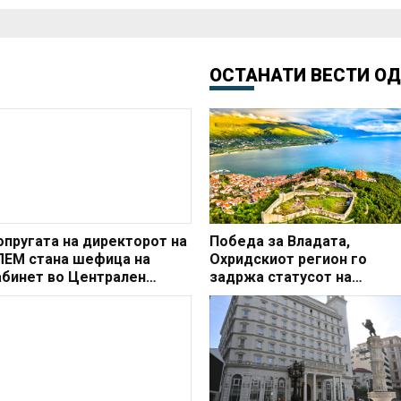
ОСТАНАТИ ВЕСТИ О
опругата на директорот на
Победа за Владата,
ЛЕМ стана шефица на
Охридскиот регион го
абинет во Централен
задржа статусот на
егистар
заштитено светско култур
наследство