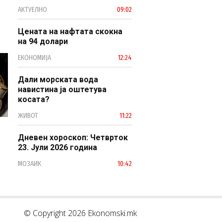
професионален, ефикасен и
АКТУЕЛНО
09:02
модерен јавен сектор
Цената на нафтата скокна
на 94 долари
ЕКОНОМИЈА
12:24
Дали морската вода
навистина ја оштетува
косата?
ЖИВОТ
11:22
Дневен хороскоп: Четврток
23. Јули 2026 година
МОЗАИК
10:42
© Copyright 2026 Ekonomski.mk