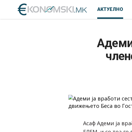
АКТУЕЛНО
Адеми 
член
Асаф Адеми ја вра
ЕЛЕМ, и со тоа го