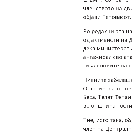
членството на дв
објави
Тетовасот.
Во редакцијата н
од активисти на 
дека министерот 
ангажирал својата
ги членовите на п
Нивните забелешк
Општинскиот сове
Беса, Телат Фетаи
во општина Гости
Тие, исто така, о
член на Централн