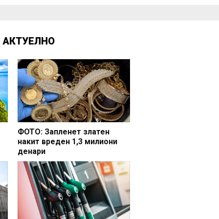
Д
АКТУЕЛНО
ФОТО: Запленет златен
накит вреден 1,3 милиони
денари
но