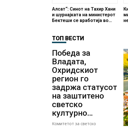
Алсат“: Синот на Тахир Хани
К
и шурнајката на министерот
м
Бектеши се вработија во
н
ЕЛЕМ
к
п
ТОП ВЕСТИ
Победа за
Владата,
Охридскиот
регион го
задржа статусот
на заштитено
светско
културно
наследство
Комитетот за светско