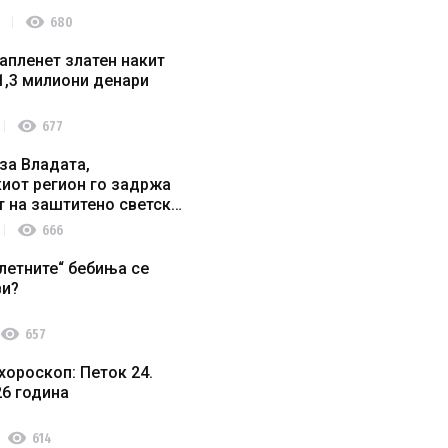
visibility
680
апленет златен накит
1,3 милиони денари
visibility
677
за Владата,
иот регион го задржа
т на заштитено светско
о наследство
visibility
666
летните“ бебиња се
ви?
visibility
657
хороскоп: Петок 24.
26 година
visibility
614