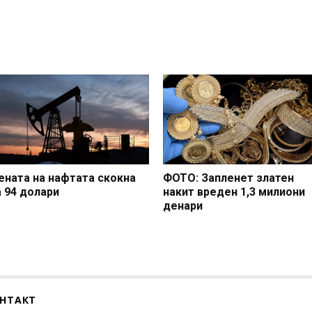
ената на нафтата скокна
ФОТО: Запленет златен
а 94 долари
накит вреден 1,3 милиони
денари
НТАКТ