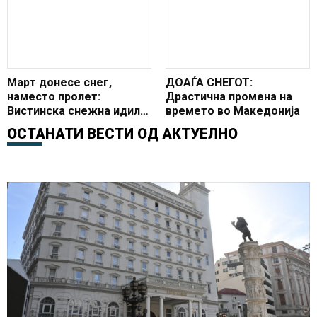
реагираме
Март донесе снег,
ДОАЃА СНЕГОТ:
наместо пролет:
Драстична промена на
Вистинска снежна идила
времето во Македонија
утрово на Попова Шапка
ОСТАНАТИ ВЕСТИ ОД
АКТУЕЛНО
(ФОТО)