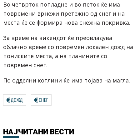
Во четврток попладне и во петок ќе има
повремени врнежи претежно од снег и на
места ќе се формира нова снежна покривка.
За време на викендот ќе преовладува
облачно време со повремен локален дожд на
пониските места, а на планините со
повремен снег.
По одделни котлини ќе има појава на магла.
ДОЖД
СНЕГ
НАЈЧИТАНИ
ВЕСТИ