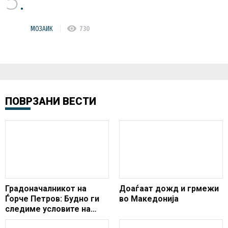
5
visibility
МОЗАИК
730
ПОВРЗАНИ ВЕСТИ
Градоначалникот на
Доаѓаат дожд и грмежи
Ѓорче Петров: Будно ги
во Македонија
следиме условите на
терен и навремено