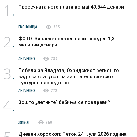
1
Просечната нето плата во мај 49.544 денари
visibility
ЕКОНОМИЈА
785
2
ФОТО: Запленет златен накит вреден 1,3
милиони денари
visibility
АКТУЕЛНО
784
3
Победа за Владата, Охридскиот регион го
задржа статусот на заштитено светско
културно наследство
visibility
АКТУЕЛНО
772
4
Зошто „летните“ бебиња се поздрави?
visibility
ЖИВОТ
769
Дневен хороскоп: Петок 24. Јули 2026 година