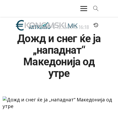
АКТУЕЛНО
АКТУЕЛНО
12.12.2018
16:18
Дожд и снег ќе ја
ЕКОНОМИЈА
„нападнат“
ФИНАНСИИ
Македонија од
БАНКАРСТВО
утре
ЖИВОТ
МОЗАИК