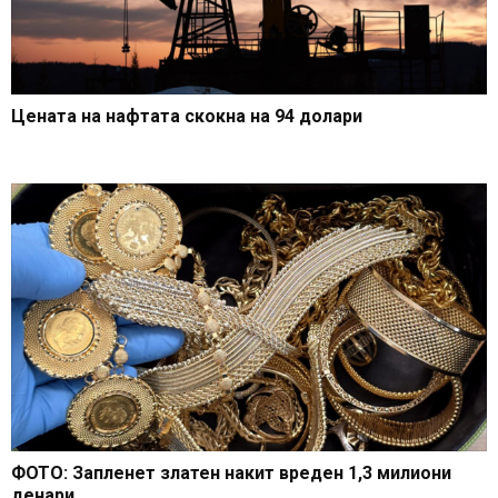
Цената на нафтата скокна на 94 долари
ФОТО: Запленет златен накит вреден 1,3 милиони
денари