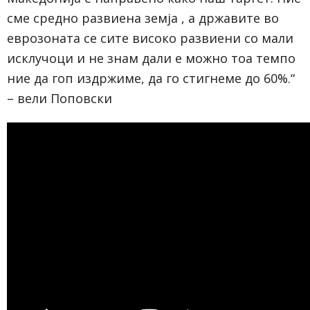
сме средно развиена земја , а државите во
еврозоната се сите високо развиени со мали
исклучоци и не знам дали е можно тоа темпо
ние да гоп издржиме, да го стигнеме до 60%.“
– вели Поповски