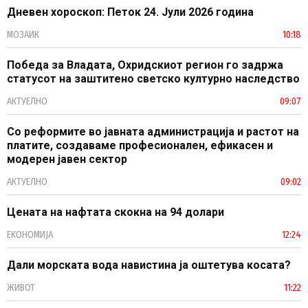
Дневен хороскоп: Петок 24. Јули 2026 година
МОЗАИК
10:18
Победа за Владата, Охридскиот регион го задржа
статусот на заштитено светско културно наследство
АКТУЕЛНО
09:07
Со реформите во јавната администрација и растот на
платите, создаваме професионален, ефикасен и
модерен јавен сектор
АКТУЕЛНО
09:02
Цената на нафтата скокна на 94 долари
ЕКОНОМИЈА
12:24
Дали морската вода навистина ја оштетува косата?
ЖИВОТ
11:22