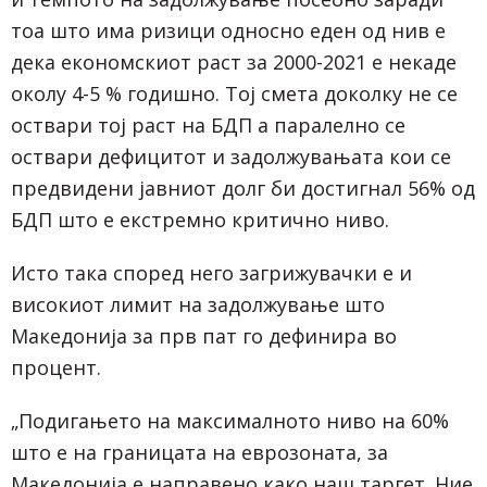
тоа што има ризици односно еден од нив е
дека економскиот раст за 2000-2021 е некаде
околу 4-5 % годишно. Тој смета доколку не се
оствари тој раст на БДП а паралелно се
оствари дефицитот и задолжувањата кои се
предвидени јавниот долг би достигнал 56% од
БДП што е екстремно критично ниво.
Исто така според него загрижувачки е и
високиот лимит на задолжување што
Македонија за прв пат го дефинира во
процент.
„Подигањето на максималното ниво на 60%
што е на границата на еврозоната, за
Македонија е направено како наш таргет. Ние