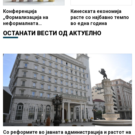
Конференција
Кинеската економија
„Формализација на
расте со најбавно темпо
неформалната
во една година
економија: Преку
ОСТАНАТИ ВЕСТИ ОД
АКТУЕЛНО
соработка до успех“ во
организација на Владата
и УНДП
Со реформите во јавната администрација и растот на