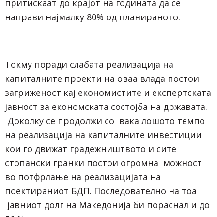
притискаат до крајот на годината да се
направи најмалку 80% од планираното.
Токму поради слабата реализација на
капиталните проекти на оваа влада постои
загриженост кај економистите и експертската
јавност за економската состојба на државата.
Доколку се продолжи со вака лошото темпо
на реализација на капиталните инвестиции
кои го движат градежништвото и сите
стопански гранки постои огромна можност
во потфрлање на реализацијата на
поектираниот БДП. Последователно на тоа
јавниот долг на Македонија би пораснал и до