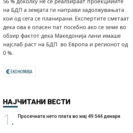
56 % доколку не се реалзираат проекцииите
на БДП а земјата ги направи задолжувањата
кои од сега се планирани. Експертите сметаат
дека ова е опасен пат посебно ако се земе во
обзир фактот дека Македонија лани имаше
најслаб раст на БДП во Европа и регионот од
0 %.
ЕКОНОМИЈА
НАЈЧИТАНИ
ВЕСТИ
1
Просечната нето плата во мај 49.544 денари