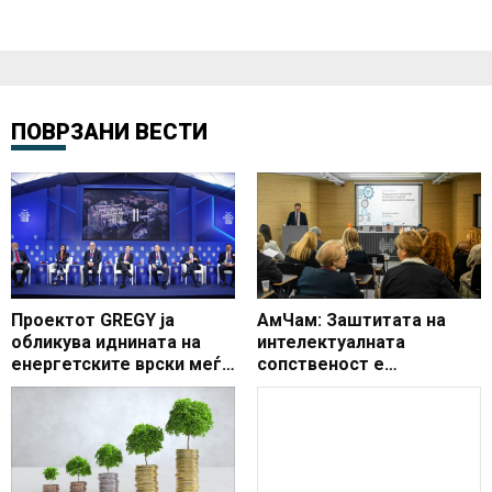
ПОВРЗАНИ ВЕСТИ
Проектот GREGY ја
АмЧам: Заштитата на
обликува иднината на
интелектуалната
енергетските врски меѓу
сопственост е
Европа и Африка на 11-
суштинска за
тото издание на Делфи
економскиот развој,
економскиот форум
иновациите и довербата
во пазарот