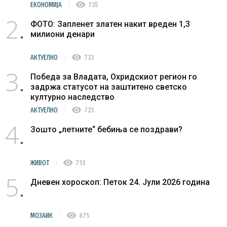
visibility
ЕКОНОМИЈА
735
2
ФОТО: Запленет златен накит вреден 1,3
милиони денари
visibility
АКТУЕЛНО
733
3
Победа за Владата, Охридскиот регион го
задржа статусот на заштитено светско
културно наследство
visibility
АКТУЕЛНО
723
4
Зошто „летните“ бебиња се поздрави?
visibility
ЖИВОТ
713
5
Дневен хороскоп: Петок 24. Јули 2026 година
visibility
МОЗАИК
675