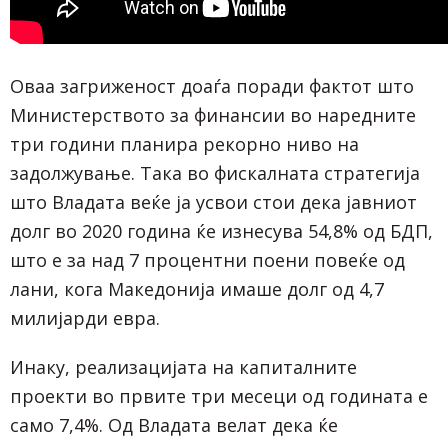
Оваа загриженост доаѓа поради фактот што
Министерството за финансии во наредните
три години планира рекорно ниво на
задолжување. Така во фискалната стратегија
што Владата веќе ја усвои стои дека јавниот
долг во 2020 година ќе изнесува 54,8% од БДП,
што е за над 7 процентни поени повеќе од
лани, кога Македонија имаше долг од 4,7
милијарди евра.
Инаку, реализацијата на капиталните
проекти во првите три месеци од годината е
само 7,4%. Од Владата велат дека ќе