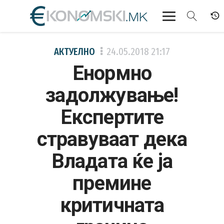
АКТУЕЛНО
АКТУЕЛНО
24.05.2018
21:17
Eнормно
ЕКОНОМИЈА
задолжување!
ФИНАНСИИ
Експертите
БАНКАРСТВО
стравуваат дека
ЖИВОТ
Владата ќе ја
МОЗАИК
премине
критичната