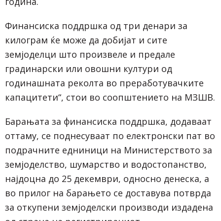
година.
Финансиска поддршка од три денари за
килограм ќе може да добијат и сите
земјоделци што произвеле и предале
градинарски или овошни култури од
годинашната реколта во преработувачките
капацитети“, стои во соопштението на МЗШВ.
Барањата за финансиска поддршка, додаваат
оттаму, се поднесуваат по електронски пат во
подрачните едниници на Министерството за
земјоделство, шумарство и водостопанство,
најдоцна до 25 декември, односно денеска, а
во прилог на барањето се доставува потврда
за откупени земјоделски производи издадена