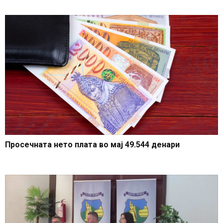
земјоделството за 2024
година
Просечната нето плата во мај 49.544 денари