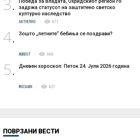
3
Победа за Владата, Охридскиот регион го
задржа статусот на заштитено светско
културно наследство
visibility
АКТУЕЛНО
677
4
Зошто „летните“ бебиња се поздрави?
visibility
ЖИВОТ
668
5
Дневен хороскоп: Петок 24. Јули 2026 година
visibility
МОЗАИК
627
ПОВРЗАНИ ВЕСТИ