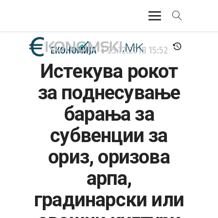
АКТУЕЛНО
ЕКОНОМИЈА
25.12.2018
15:52
Истекува рокот
ЕКОНОМИЈА
за поднесување
ФИНАНСИИ
барања за
БАНКАРСТВО
субвенции за
ЖИВОТ
ориз, оризова
МОЗАИК
арпа,
градинарски или