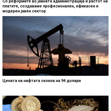
Со реформите во јавната администрација и растот на
платите, создаваме професионален, ефикасен и
модерен јавен сектор
Цената на нафтата скокна на 94 долари