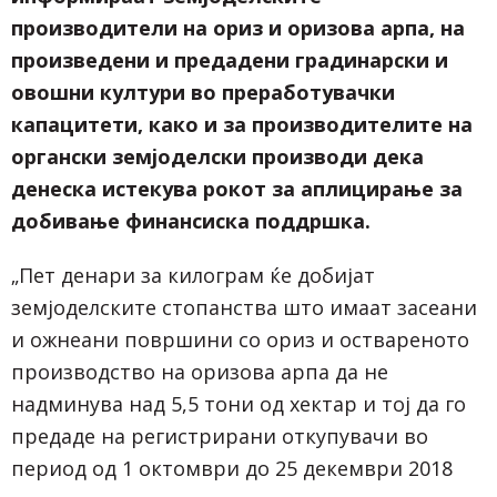
производители на ориз и оризова арпа, на
произведени и предадени градинарски и
овошни култури во преработувачки
капацитети, како и за производителите на
органски земјоделски производи дека
денеска истекува рокот за аплицирање за
добивање финансиска поддршка.
„Пет денари за килограм ќе добијат
земјоделските стопанства што имаат засеани
и ожнеани површини со ориз и оствареното
производство на оризова арпа да не
надминува над 5,5 тони од хектар и тој да го
предаде на регистрирани откупувачи во
период од 1 октомври до 25 декември 2018