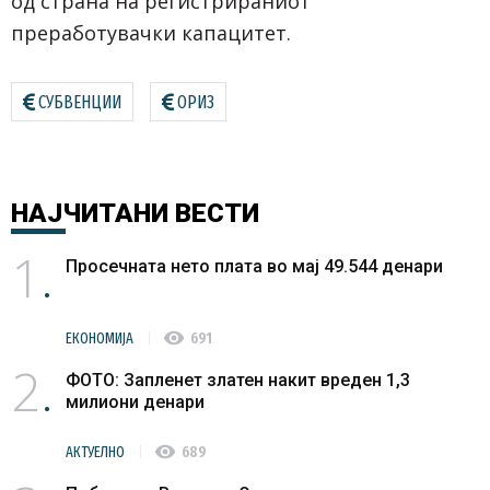
од страна на регистрираниот
преработувачки капацитет.
СУБВЕНЦИИ
ОРИЗ
НАЈЧИТАНИ
ВЕСТИ
1
Просечната нето плата во мај 49.544 денари
visibility
ЕКОНОМИЈА
691
2
ФОТО: Запленет златен накит вреден 1,3
милиони денари
visibility
АКТУЕЛНО
689