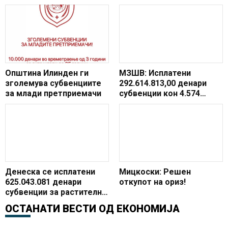
Општина Илинден ги
МЗШВ: Исплатени
зголемува субвенциите
292.614.813,00 денари
за млади претприемачи
субвенции кон 4.574
млекопроизводители
Денеска се исплатени
Мицкоски: Решен
625.043.081 денари
откупот на ориз!
субвенции за растително
производство од
ОСТАНАТИ ВЕСТИ ОД
ЕКОНОМИЈА
Програмата за
финансиска поддршка за