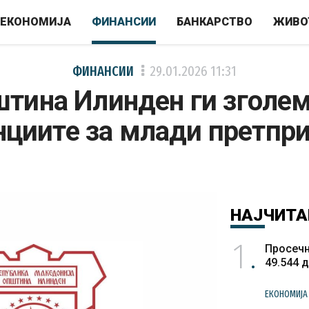
ЕКОНОМИЈА
ФИНАНСИИ
БАНКАРСТВО
ЖИВО
ФИНАНСИИ
29.01.2026
11:31
тина Илинден ги зголе
нциите за млади претпр
НАЈЧИТА
1
Просечн
49.544 
ЕКОНОМИЈА