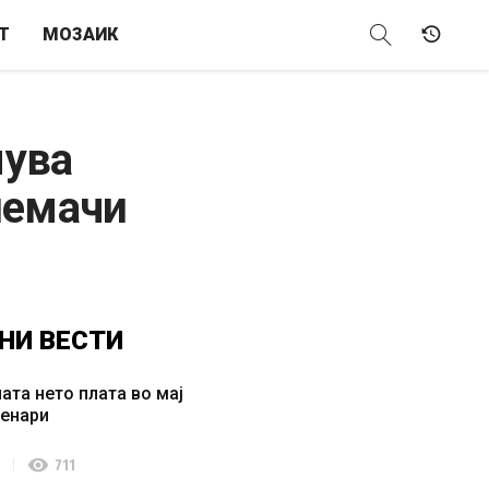
Т
МОЗАИК
мува
иемачи
НИ
ВЕСТИ
ата нето плата во мај
денари
visibility
711