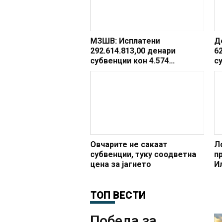
МЗШВ: Исплатени
Д
292.614.813,00 денари
6
субвенции кон 4.574
с
млекопроизводители
п
П
п
з
г
Овчарите не сакаат
Л
субвенции, туку соодветна
п
цена за јагнето
И
з
с
ТОП ВЕСТИ
Победа за