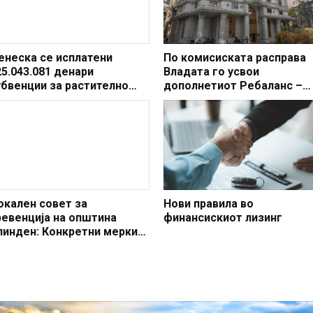
енеска се исплатени
По комисиската расправа
25.043.081 денари
Владата го усвои
убвенции за растително
дополнетиот Ребаланс –
роизводство од
обезбедени средства и за
рограмата за финансиска
поддршка на земјоделките
оддршка за
жртвите на семејно и
емјоделството за 2024
родово насилство
одина
окален совет за
Нови правила во
ревенција на општина
финансискиот лизинг
линден: Конкретни мерки
а поголема безбедност во
ообраќајот