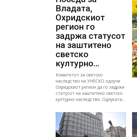
Владата,
Охридскиот
регион го
задржа статусот
на заштитено
светско
културно
наследство
Комитетот за светско
наследство на УНЕСКО одлучи
Охридскиот регион да го задржи
статусот на заштитено светско
културно наследство. Одлуката...