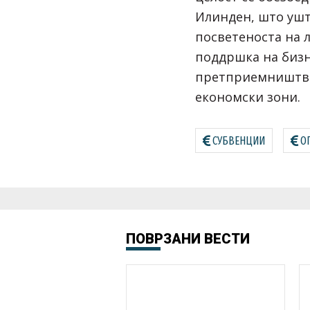
Илинден, што ушт
посветеноста на 
поддршка на бизн
претприемништвот
економски зони.
СУБВЕНЦИИ
О
ПОВРЗАНИ ВЕСТИ