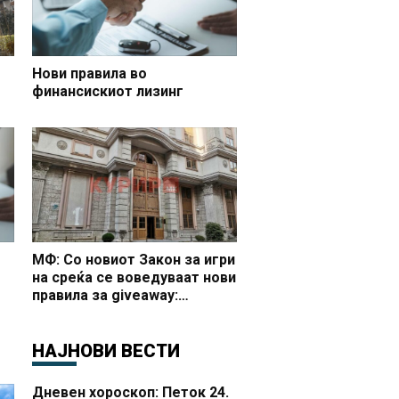
Нови правила во
финансискиот лизинг
 и
МФ: Со новиот Закон за игри
на среќа се воведуваат нови
правила за giveaway:
Дозвола, надоместок и
јасно утврдени услови за
организирање
НАЈНОВИ ВЕСТИ
Дневен хороскоп: Петок 24.