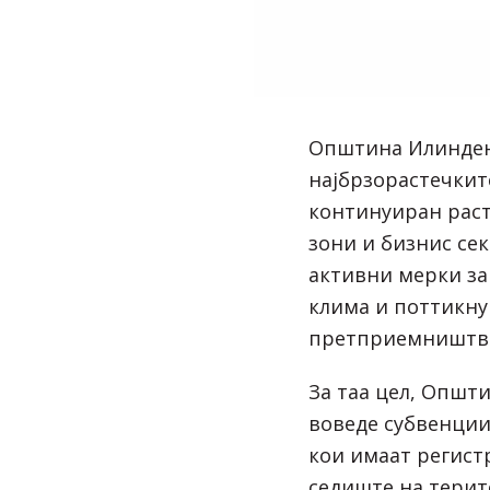
Општина Илинден,
најбрзорастечкит
континуиран раст
зони и бизнис се
активни мерки за
клима и поттикн
претприемништв
За таа цел, Општ
воведе субвенци
кои имаат регист
седиште на терит