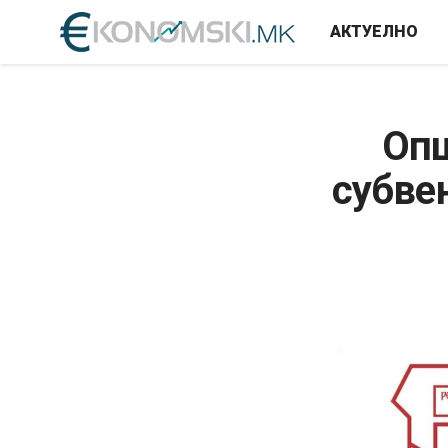
АКТУЕЛНО
Опш
субве