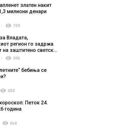
апленет златен накит
1,3 милиони денари
visibility
709
за Владата,
иот регион го задржа
т на заштитено светско
о наследство
visibility
696
летните“ бебиња се
ви?
visibility
688
хороскоп: Петок 24.
26 година
visibility
646