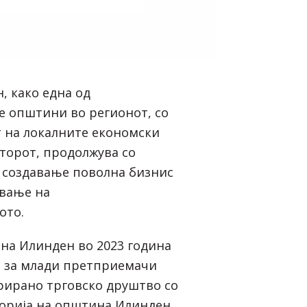
 како една од
е општини во регионот, со
 на локалните економски
кторот, продолжува со
 создавање поволна бизнис
ување на
ото.
ина Илинден во 2023 година
и за млади претприемачи
рирано трговско друштво со
орија на општина Илинден.