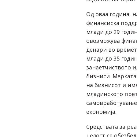
Од оваа година, 
финансиска поддр
млади до 29 годи
овозможува финан
денари во времет
млади до 35 годин
занаетчиството и
бизниси. Мерката
на бизнисот и им
младинското пре
самовработувањет
економија.
Средствата за реа
целост се обезбе