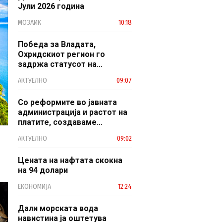
Јули 2026 година
МОЗАИК
10:18
Победа за Владата,
Охридскиот регион го
задржа статусот на
заштитено светско културно
АКТУЕЛНО
09:07
наследство
Со реформите во јавната
администрација и растот на
платите, создаваме
професионален, ефикасен и
АКТУЕЛНО
09:02
модерен јавен сектор
Цената на нафтата скокна
на 94 долари
ЕКОНОМИЈА
12:24
Дали морската вода
навистина ја оштетува