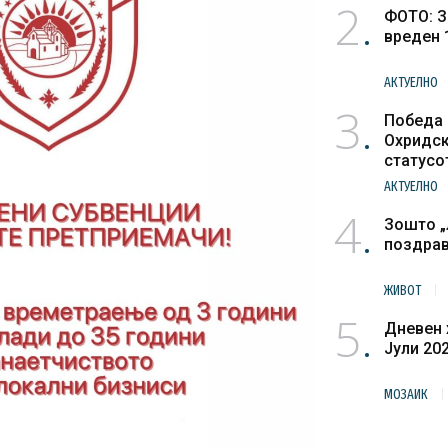
2
ФОТО: З
вреден 
АКТУЕЛНО
3
Победа 
Охридск
статусо
културн
АКТУЕЛНО
4
Зошто „
поздра
ЖИВОТ
5
Дневен 
Јули 20
МОЗАИК