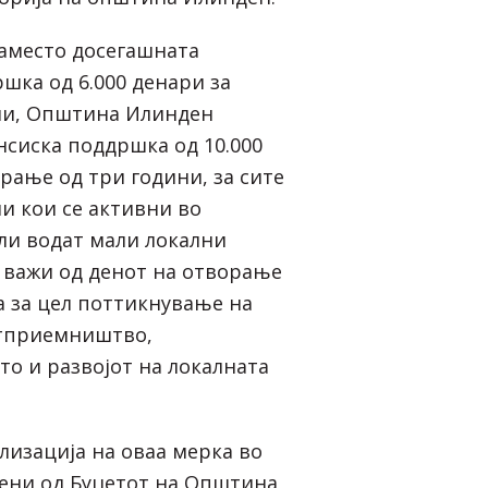
наместо досегашната
шка од 6.000 денари за
ни, Општина Илинден
сиска поддршка од 10.000
рање од три години, за сите
и кои се активни во
ли водат мали локални
 важи од денот на отворање
а за цел поттикнување на
тприемништво,
о и развојот на локалната
лизација на оваа мерка во
дени од Буџетот на Општина