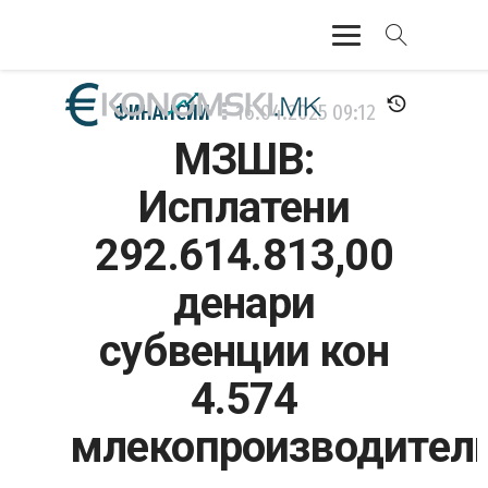
АКТУЕЛНО
ФИНАНСИИ
16.04.2025
09:12
МЗШВ:
ЕКОНОМИЈА
Исплатени
ФИНАНСИИ
292.614.813,00
БАНКАРСТВО
денари
ЖИВОТ
субвенции кон
МОЗАИК
4.574
млекопроизводител