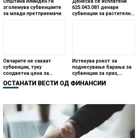
Општина Илинден ги
Денеска се исплатени
зголемува субвенциите
625.043.081 денари
за млади претприемачи
субвенции за растително
производство од
Програмата за
финансиска поддршка за
земјоделството за 2024
година
Овчарите не сакаат
Истекува рокот за
субвенции, туку
поднесување барања за
соодветна цена за
субвенции за ориз,
јагнето
оризова арпа,
ОСТАНАТИ ВЕСТИ ОД
ФИНАНСИИ
градинарски или овошни
култури и органско
производство