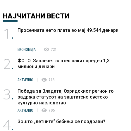
НАЈЧИТАНИ
ВЕСТИ
1
Просечната нето плата во мај 49.544 денари
visibility
ЕКОНОМИЈА
721
2
ФОТО: Запленет златен накит вреден 1,3
милиони денари
visibility
АКТУЕЛНО
718
3
Победа за Владата, Охридскиот регион го
задржа статусот на заштитено светско
културно наследство
visibility
АКТУЕЛНО
705
4
Зошто „летните“ бебиња се поздрави?