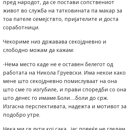
пред народот, да се постави сопствениот
живот во служба на татковината па макар за
тоа пателе семејствто, пријателите и доста
соработници.
Чекориме низ државава секојдневно и
слободно можам да кажам:
-Нема место каде не е оставен белегот од
работата на Никола Груевски. Има некои како
мене што секојдневно помислуваат на она
што сме го изгубиле, и прави споредби со она
што денес го имаме.Боли….боли до срж.
Изгасна перспективата, надежта и мотивот за
подобро утре.
Нека ми се лути кој сака…јас повеќе не гледам