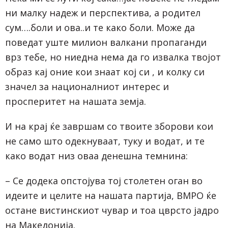
ни малку надеж и перспектива, а родител
сум….боли и ова..и те како боли. Може да
поведат уште милион валкани пропаганди
врз тебе, но ниедна нема да го извалка твојот
образ кај оние кои знаат кој си , и колку си
значел за националниот интерес и
просперитет на нашата земја.
И на крај ќе завршам со твоите зборови кои
не само што одекнуваат, туку и водат, и те
како водат низ оваа денешна темнина:
– Се додека опстојува тој столетен оган во
идеите и целите на нашата партија, ВМРО ќе
остане вистинскиот чувар и тоа цврсто јадро
на Македонија.