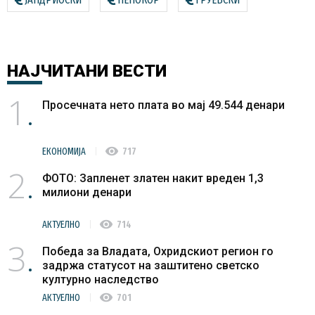
НАЈЧИТАНИ
ВЕСТИ
1
Просечната нето плата во мај 49.544 денари
visibility
ЕКОНОМИЈА
717
2
ФОТО: Запленет златен накит вреден 1,3
милиони денари
visibility
АКТУЕЛНО
714
3
Победа за Владата, Охридскиот регион го
задржа статусот на заштитено светско
културно наследство
visibility
АКТУЕЛНО
701