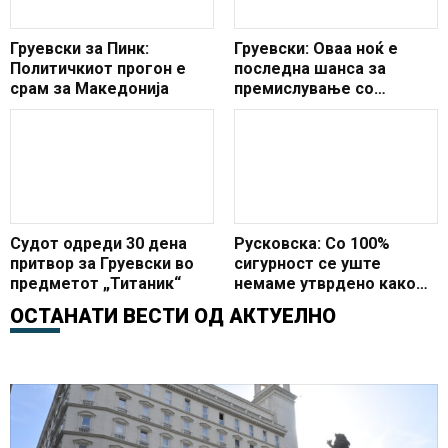
Груевски за Пинк:
Груевски: Оваа ноќ е
Политичкиот прогон е
последна шанса за
срам за Македонија
премислување со
ставањето на
националниот пред
партискиот интерес
Судот одреди 30 дена
Русковска: Со 100%
притвор за Груевски во
сигурност се уште
предметот „Титаник“
немаме утврдено како
побегнал Груевски
ОСТАНАТИ ВЕСТИ ОД
АКТУЕЛНО