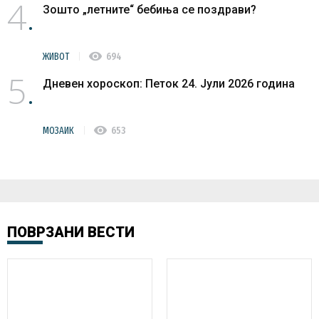
4
Зошто „летните“ бебиња се поздрави?
visibility
ЖИВОТ
694
5
Дневен хороскоп: Петок 24. Јули 2026 година
visibility
МОЗАИК
653
ПОВРЗАНИ ВЕСТИ