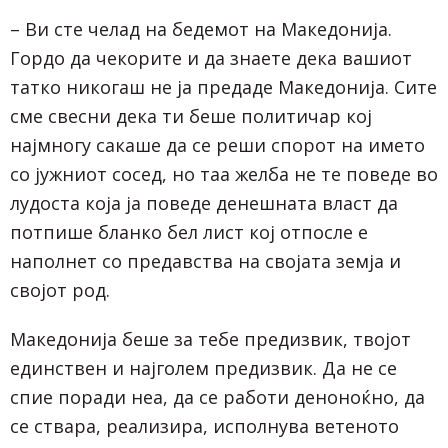
– Ви сте челад на бедемот на Македонија.
Гордо да чекорите и да знаете дека вашиот
татко никогаш не ја предаде Македонија. Сите
сме свесни дека ти беше политичар кој
најмногу сакаше да се реши спорот на името
со јужниот сосед, но таа желба не те поведе во
лудоста која ја поведе денешната власт да
потпише бланко бел лист кој отпосле е
наполнет со предавства на својата земја и
својот род.
Македонија беше за тебе предизвик, твојот
единствен и најголем предизвик. Да не се
спие поради неа, да се работи деноноќно, да
се ствара, реализира, исполнува ветеното