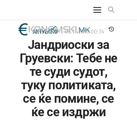
АКТУЕЛНО
АКТУЕЛНО
06.11.2018
00:34
Јандриоски за
ЕКОНОМИЈА
Груевски: Тебе не
ФИНАНСИИ
те суди судот,
БАНКАРСТВО
туку политиката,
ЖИВОТ
се ќе помине, се
МОЗАИК
ќе се издржи