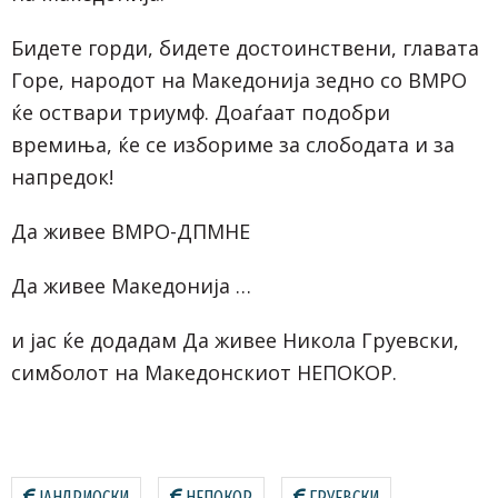
Бидете горди, бидете достоинствени, главата
Горе, народот на Македонија зедно со ВМРО
ќе оствари триумф. Доаѓаат подобри
времиња, ќе се избориме за слободата и за
напредок!
Да живее ВМРО-ДПМНЕ
Да живее Македонија …
и јас ќе додадам Да живее Никола Груевски,
симболот на Македонскиот НЕПОКОР.
ЈАНДРИОСКИ
НЕПОКОР
ГРУЕВСКИ