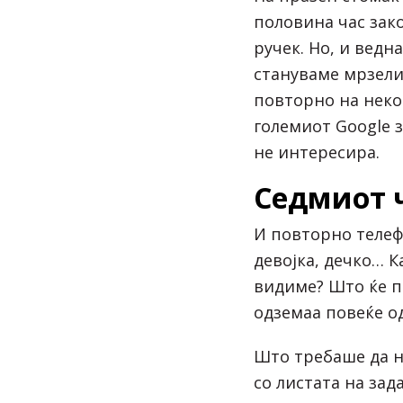
половина час зако
ручек. Но, и ведн
стануваме мрзели
повторно на неко
големиот Google 
не интересира.
Седмиот 
И повторно телефо
девојка, дечко… К
видиме? Што ќе 
одземаа повеќе о
Што требаше да н
со листата на зад