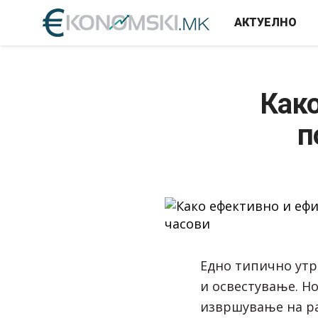
АКТУЕЛНО
Како
п
Едно типично утр
и освестување. Но
извршување на ра