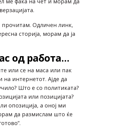
ел ме фаќа на чет и морам да
верзацијата.
о прочитам. Одличен линк,
ресна сторија, морам да ја
ас од работа…
те или се на маса или пак
и на интернетот. Ајде да
учило? Што е со политиката?
позицијата или позицијата?
ли опозиција, а оној ми
орам да размислам што ќе
готово“.