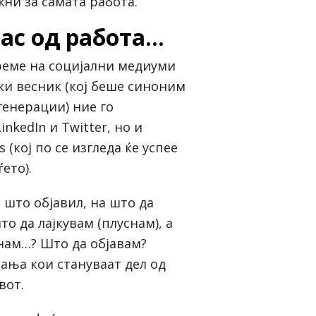
ни за самата работа.
ас од работа…
реме на социјални медиуми
ки весник (кој беше синоним
генерации) ние го
nkedIn и Twitter, но и
 (кој по се изгледа ќе успее
ето).
 што објавил, на што да
о да лајкувам (плуснам), а
нам…? Што да објавам?
шања кои стануваат дел од
вот.