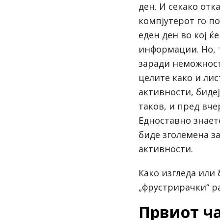
ден. И секако отк
компјутерот го п
еден ден во кој ќ
информации. Но, 
заради неможност
целите како и ли
активности, биде
таков, и пред вч
Едноставно знает
биде зголемена з
активности.
Како изгледа или 
„фрустрирачки“ р
Првиот ча