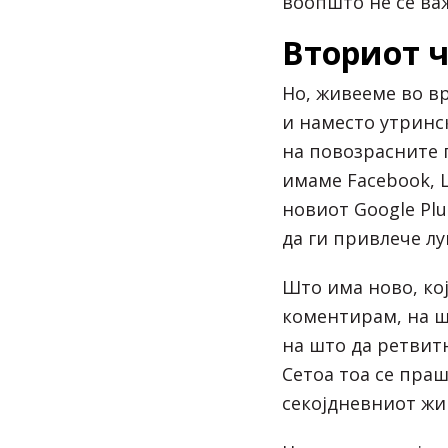
воопшто не се важ
Вториот ч
Но, живееме во в
и наместо утринс
на повозрасните 
имаме Facebook, Li
новиот Google Plus
да ги привлече луѓ
Што има ново, кој
коментирам, на шт
на што да ретвит
Сетоа тоа се пра
секојдневниот жи