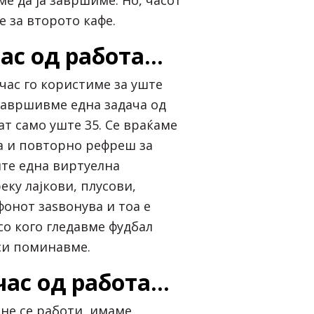
 за второто кафе.
ас од работа…
час го користиме за уште
 завршивме една задача од
ат само уште 35. Се враќаме
а и повторно рефреш за
ште една виртуелна
еку лајкови, плусови,
онот заѕвонува и тоа е
со кого гледавме фудбал
си поминавме.
час од работа…
 не се работи, имаме