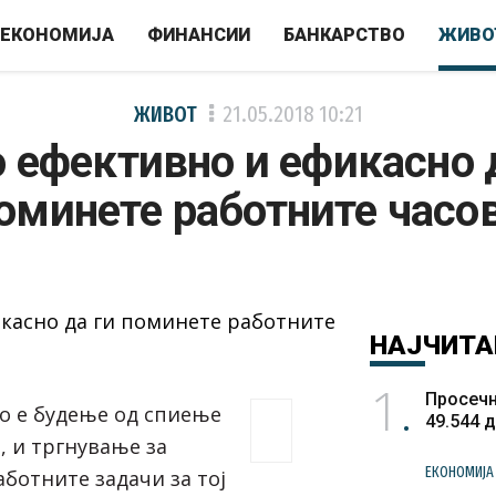
ЕКОНОМИЈА
ФИНАНСИИ
БАНКАРСТВО
ЖИВО
ЖИВОТ
21.05.2018
10:21
 ефективно и ефикасно 
оминете работните часо
НАЈЧИТА
1
Просечн
о е будење од спиење
49.544 
, и тргнување за
ЕКОНОМИЈА
ботните задачи за тој