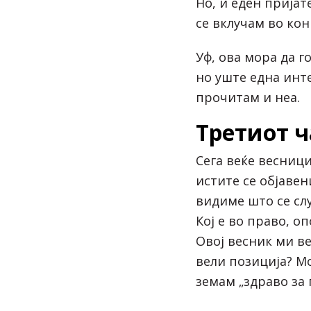
Но, и еден пријат
се вклучам во кон
Уф, ова мора да г
но уште една инте
прочитам и неа.
Третиот ч
Сега веќе весници
истите се објавен
видиме што се сл
Кој е во право, о
Овој весник ми ве
вели позиција? М
земам „здраво за 