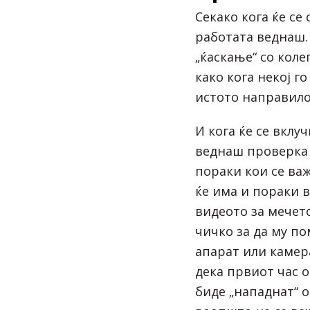
Секако кога ќе се
работата веднаш. 
„ќаскање“ со коле
како кога некој г
истото направило
И кога ќе се вклу
веднаш проверка н
пораки кои се важ
ќе има и пораки в
видеото за мечето
чичко за да му п
апарат или камера
дека првиот час 
биде „нападнат“ 