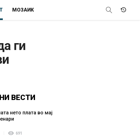
Т
МОЗАИК
да ги
ви
НИ
ВЕСТИ
ата нето плата во мај
денари
visibility
691