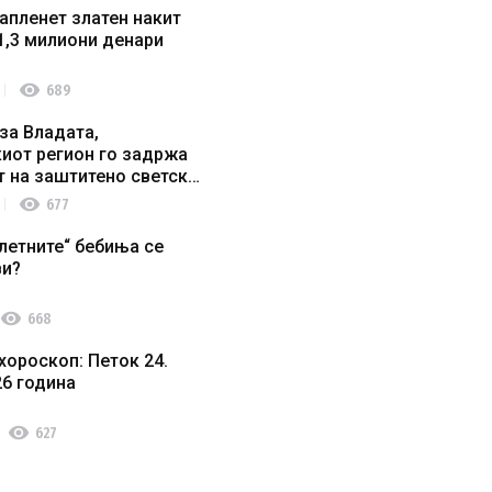
апленет златен накит
1,3 милиони денари
visibility
689
за Владата,
иот регион го задржа
т на заштитено светско
о наследство
visibility
677
летните“ бебиња се
ви?
visibility
668
хороскоп: Петок 24.
26 година
visibility
627