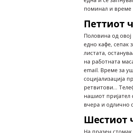
поминал и време е
Петтиот ч
Половина од овој 
едно кафе, сепак
листата, останува
на работната мас
email. Време за у
социјализација пр
ретвитови… Телеф
нашиот пријател 
вчера и одлично 
Шестиот 
На празен стомак