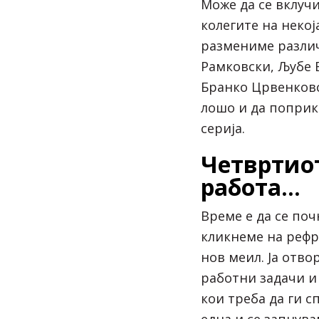
Може да се вклуч
колегите на некоја
размениме различ
Рамковски, Љубе 
Бранко Црвенковск
лошо и да поприк
серија.
Четвртиот
работа…
Време е да се поч
кликнеме на рефр
нов меил. Ја отв
работни задачи и 
кои треба да ги 
една и се запнува