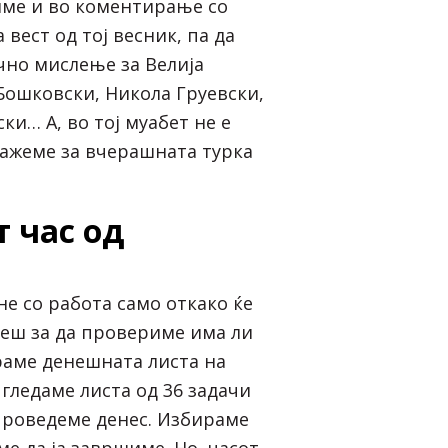
име и во коментирање со
 вест од тој весник, па да
но мислење за Велија
Бошковски, Никола Груевски,
и… А, во тој муабет не е
ажеме за вчерашната турка
 час од
не со работа само откако ќе
еш за да провериме има ли
ораме денешната листа на
гледаме листа од 36 задачи
спроведеме денес. Избираме
ме да ја завршиме. Но, часот