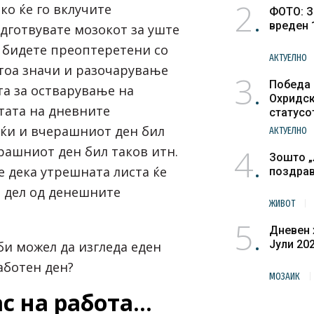
2
ако ќе го вклучите
ФОТО: З
вреден 
одготвувате мозокот за уште
е бидете преоптеретени со
АКТУЕЛНО
тоа значи и разочарување
3
Победа 
а за остварување на
Охридск
стата на дневните
статусо
културн
јќи и вчерашниот ден бил
АКТУЕЛНО
4
ерашниот ден бил таков итн.
Зошто „
е дека утрешната листа ќе
поздра
а дел од денешните
ЖИВОТ
5
Дневен 
Јули 20
би можел да изгледа еден
аботен ден?
МОЗАИК
с на работа…