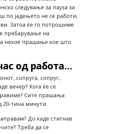
нско следување за пауза за
аш по јадењето не се работи,
ви. Затоа ќе го потрошиме
е пребарување на
за некое прашање кое што
час од работа…
нот, сопруга, сопруг,
аде вечер? Кога ќе се
правиме? Сите прашања
д 20-тина минути.
аправам? До каде стигнав
ачите? Треба да се