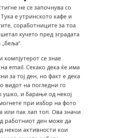
 стигне не се започнува со
Тука е утринското кафе и
гите, соработниците за тоа
о шетал кучето пред зградата
 „беља“.
чи компјутерот се знае
а email. Секако дека ќе има
ни за тој ден, но факт е дека
о видот на погледни го
 ушко, и барање од некој
омогнете при избор на фото
 или пак лап топ. Ова значи
од работниот ден може да
од некои активности кои