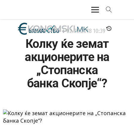
АКТУЕЛНО
БАНКАРСТВО
02.05.2018
10:39
Колку ќе земат
ЕКОНОМИЈА
акционерите на
ФИНАНСИИ
„Стопанска
БАНКАРСТВО
банка Скопје“?
ЖИВОТ
МОЗАИК