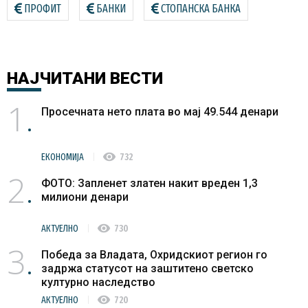
ПРОФИТ
БАНКИ
СТОПАНСКА БАНКА
НАЈЧИТАНИ
ВЕСТИ
1
Просечната нето плата во мај 49.544 денари
visibility
ЕКОНОМИЈА
732
2
ФОТО: Запленет златен накит вреден 1,3
милиони денари
visibility
АКТУЕЛНО
730
3
Победа за Владата, Охридскиот регион го
задржа статусот на заштитено светско
културно наследство
visibility
АКТУЕЛНО
720