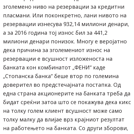
зголемено ниво на резервации за кредитни
пласмани. Или поконкретно, лани нивото на
резервации изнесува 932,14 милиони денари,
а за 2016 година тој износ бил за 441,2
милиони денари понизок. Многу е веројатно
дека причина за зголемениот износ на
резервации е всушност изложеноста на
банката кон комбинатот „ФЕНИ“ каде
„Стопанска банка“ беше втор по големина
доверител во предстечајната постапка. Од
една страна акционерите на банката треба да
бидат среќни затоа што се покажува дека кикс
на толку голем клиент всушност може само
толку малку да влијае врз крајниот резултат
на работењето на банката. Со други зборови,