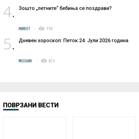
4
Зошто „летните“ бебиња се поздрави?
visibility
ЖИВОТ
710
5
Дневен хороскоп: Петок 24. Јули 2026 година
visibility
МОЗАИК
672
ПОВРЗАНИ ВЕСТИ