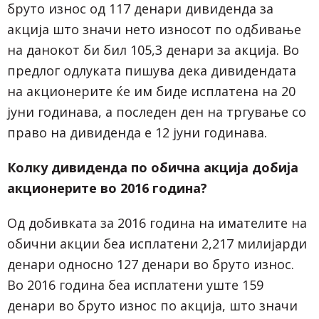
бруто износ од 117 денари дивиденда за
акција што значи нето износот по одбивање
на данокот би бил 105,3 денари за акција. Во
предлог одлуката пишува дека дивидендата
на акционерите ќе им биде исплатена на 20
јуни годинава, а последен ден на тргување со
право на дивиденда е 12 јуни годинава.
Колку дивиденда по обична акција добија
акционерите во 2016 година?
Од добивката за 2016 година на имателите на
обични акции беа исплатени 2,217 милијарди
денари односно 127 денари во бруто износ.
Во 2016 година беа исплатени уште 159
денари во бруто износ по акција, што значи