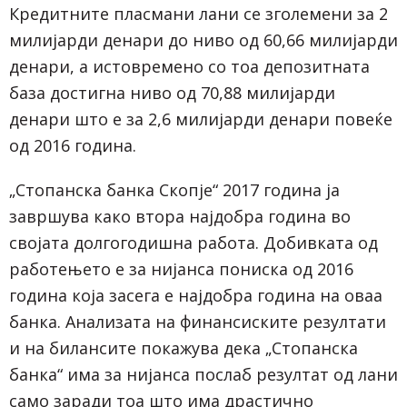
Кредитните пласмани лани се зголемени за 2
милијарди денари до ниво од 60,66 милијарди
денари, а истовремено со тоа депозитната
база достигна ниво од 70,88 милијарди
денари што е за 2,6 милијарди денари повеќе
од 2016 година.
„Стопанска банка Скопје“ 2017 година ја
завршува како втора најдобра година во
својата долгогодишна работа. Добивката од
работењето е за нијанса пониска од 2016
година која засега е најдобра година на оваа
банка. Анализата на финансиските резултати
и на билансите покажува дека „Стопанска
банка“ има за нијанса послаб резултат од лани
само заради тоа што има драстично