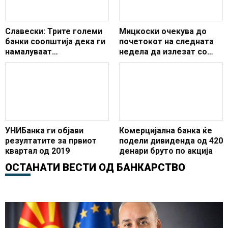
Славески: Трите големи
Мицкоски очекува до
банки соопштија дека ги
почетокот на следната
намалуваат
недела да излезат со
надоместоците за
конечна позиција за
граѓаните и компаниите
каматите
УНИБанка ги објави
Комерцијална банка ќе
резултатите за првиот
подели дивиденда од 420
квартал од 2019
денари бруто по акција
ОСТАНАТИ ВЕСТИ ОД
БАНКАРСТВО