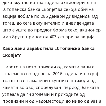
дека вкупно во таа година акционерите на
„Стопанска банка Скопје“ за секоја обична
акција добиле по 286 денари дивиденда. Од
тогаш до сега вклучително и дивидендата
што е уште во предлог форма секој акционер
има бруто принос од 403 денари за акција.
Како лани изработила „Стопанска банка
Скопје“?
Нивото на нето приходи од камати лани е
зголемено во однос на 2016 година и покрај
тоа што се намалени вкупните приходи од
камати во овој споредуван период. Банката
успеала да ги зголеми и приходите од
провизии и од надоместоци до ниво од 981,8