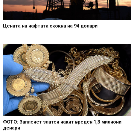
Цената на нафтата скокна на 94 долари
ФОТО: Запленет златен накит вреден 1,3 милиони
денари