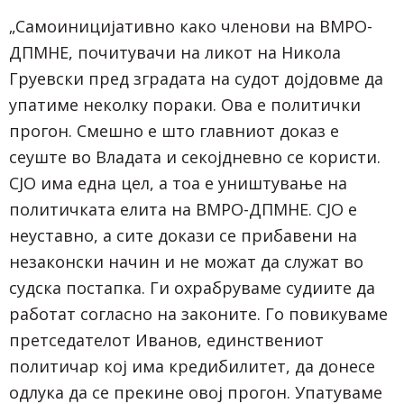
„Самоиницијативно како членови на ВМРО-
ДПМНЕ, почитувачи на ликот на Никола
Груевски пред зградата на судот дојдовме да
упатиме неколку пораки. Ова е политички
прогон. Смешно е што главниот доказ е
сеуште во Владата и секојдневно се користи.
СЈО има една цел, а тоа е уништување на
политичката елита на ВМРО-ДПМНЕ. СЈО е
неуставно, а сите докази се прибавени на
незаконски начин и не можат да служат во
судска постапка. Ги охрабруваме судиите да
работат согласно на законите. Го повикуваме
претседателот Иванов, единствениот
политичар кој има кредибилитет, да донесе
одлука да се прекине овој прогон. Упатуваме