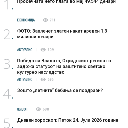
1
Просечната нето плата во мај 49.544 денари
visibility
ЕКОНОМИЈА
711
2
ФОТО: Запленет златен накит вреден 1,3
милиони денари
visibility
АКТУЕЛНО
709
3
Победа за Владата, Охридскиот регион го
задржа статусот на заштитено светско
културно наследство
visibility
АКТУЕЛНО
696
4
Зошто „летните“ бебиња се поздрави?
visibility
ЖИВОТ
688
5
Дневен хороскоп: Петок 24. Јули 2026 година