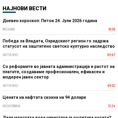
НАЈНОВИ ВЕСТИ
Дневен хороскоп: Петок 24. Јули 2026 година
МОЗАИК
10:18
Победа за Владата, Охридскиот регион го задржа
статусот на заштитено светско културно наследство
АКТУЕЛНО
09:07
Со реформите во јавната администрација и растот на
платите, создаваме професионален, ефикасен и
модерен јавен сектор
АКТУЕЛНО
09:02
Цената на нафтата скокна на 94 долари
ЕКОНОМИЈА
12:24
Дали морската вода навистина ја оштетува косата?