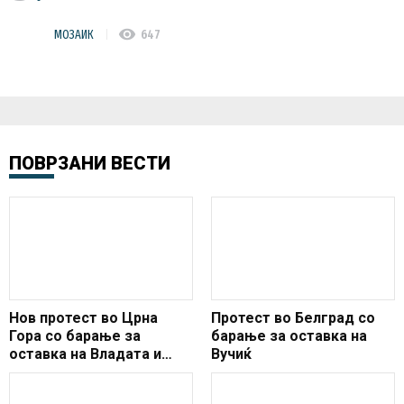
visibility
МОЗАИК
647
ПОВРЗАНИ ВЕСТИ
Нов протест во Црна
Протест во Белград со
Гора со барање за
барање за оставка на
оставка на Владата и
Вучиќ
Претседателот