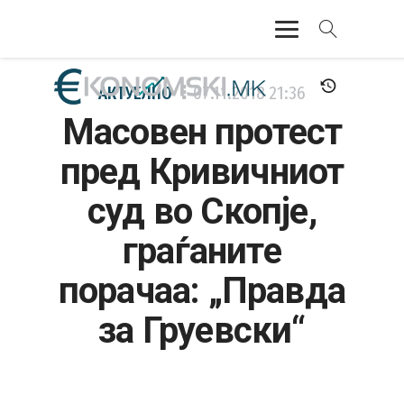
АКТУЕЛНО
АКТУЕЛНО
07.11.2018
21:36
Масовен протест
ЕКОНОМИЈА
пред Кривичниот
ФИНАНСИИ
суд во Скопје,
БАНКАРСТВО
граѓаните
ЖИВОТ
порачаа: „Правда
МОЗАИК
за Груевски“