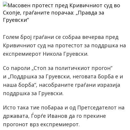
Голем број граѓани се собраа вечерва пред
Кривичниот суд на протестот за поддршка на
експремиерот Никола Груевски.
Со пароли „Стоп за политичкиот прогон“
и „Поддршка за Груевски, неговата борба е и
наша борба“, насобраните граѓани изразија
поддршка за Груевски.
Исто така тие побараа и од Претседателот на
државата, Ѓорѓе Иванов да го прекине
прогонот врз експремиерот.