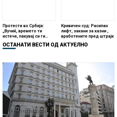
Протести во Србија:
Кривичен суд: Расипан
„Вучиќ, времето ти
лифт, закани за казни ,
истече, пакувај си ги
вработените пред штрајк
куферите“!
ОСТАНАТИ ВЕСТИ ОД
АКТУЕЛНО