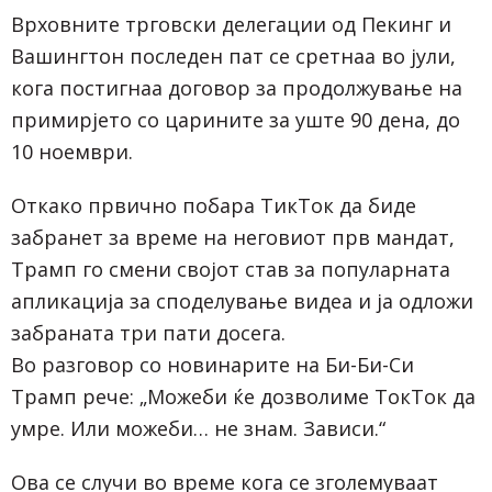
Врховните трговски делегации од Пекинг и
Вашингтон последен пат се сретнаа во јули,
кога постигнаа договор за продолжување на
примирјето со царините за уште 90 дена, до
10 ноември.
Откако првично побара ТикТок да биде
забранет за време на неговиот прв мандат,
Трамп го смени својот став за популарната
апликација за споделување видеа и ја одложи
забраната три пати досега.
Во разговор со новинарите на Би-Би-Си
Трамп рече: „Можеби ќе дозволиме ТокТок да
умре. Или можеби… не знам. Зависи.“
Ова се случи во време кога се зголемуваат