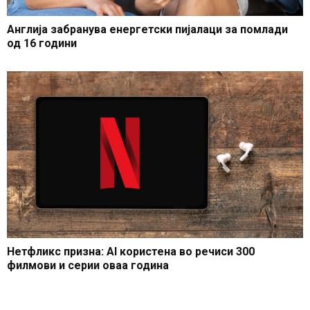
Англија забранува енергетски пијалаци за помлади
од 16 години
Нетфликс призна: AI користена во речиси 300
филмови и серии оваа година