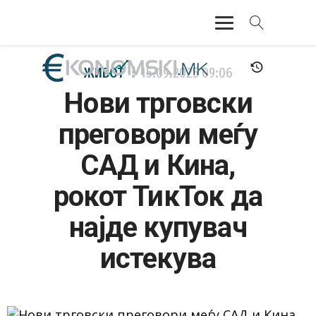
АКТУЕЛНО
ЖИВОТ
15.09.2025
09:06
Нови трговски
ЕКОНОМИЈА
преговори меѓу
ФИНАНСИИ
САД и Кина,
БАНКАРСТВО
рокот ТикТок да
ЖИВОТ
најде купувач
МОЗАИК
истекува