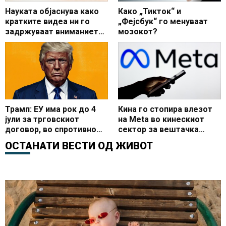
Науката објаснува како
Како „Тикток“ и
кратките видеа ни го
„Фејсбук“ го менуваат
задржуваат вниманието
мозокот?
со часови
Трамп: ЕУ има рок до 4
Кина го стопира влезот
јули за трговскиот
на Meta во кинескиот
договор, во спротивно
сектор за вештачка
следуваат повисоки
интелигенција
ОСТАНАТИ ВЕСТИ ОД
ЖИВОТ
царини