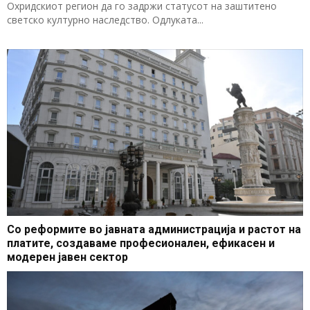
Охридскиот регион да го задржи статусот на заштитено
светско културно наследство. Одлуката...
Со реформите во јавната администрација и растот на
платите, создаваме професионален, ефикасен и
модерен јавен сектор