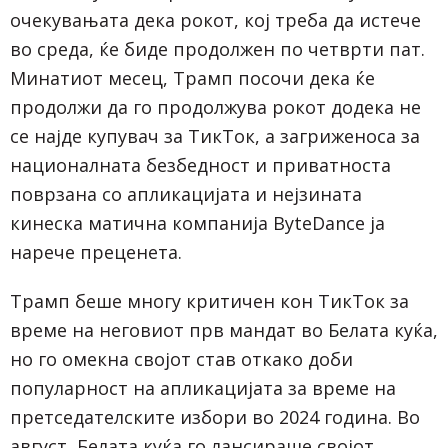
очекувањата дека рокот, кој треба да истече
во среда, ќе биде продолжен по четврти пат.
Минатиот месец, Трамп посочи дека ќе
продолжи да го продолжува рокот додека не
се најде купувач за ТикТок, а загриженоса за
националната безбедност и приватноста
поврзана со апликацијата и нејзината
кинеска матична компанија ByteDance ја
нарече преценета.
Трамп беше многу критичен кон ТикТок за
време на неговиот прв мандат во Белата куќа,
но го омекна својот став откако доби
популарност на апликацијата за време на
претседателските избори во 2024 година. Во
август, Белата куќа го лансираше својот