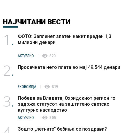
НАЈЧИТАНИ
ВЕСТИ
1
ФОТО: Запленет златен накит вреден 1,3
милиони денари
visibility
АКТУЕЛНО
820
2
Просечната нето плата во мај 49.544 денари
visibility
ЕКОНОМИЈА
819
3
Победа за Владата, Охридскиот регион го
задржа статусот на заштитено светско
културно наследство
visibility
АКТУЕЛНО
805
4
Зошто „летните“ бебиња се поздрави?