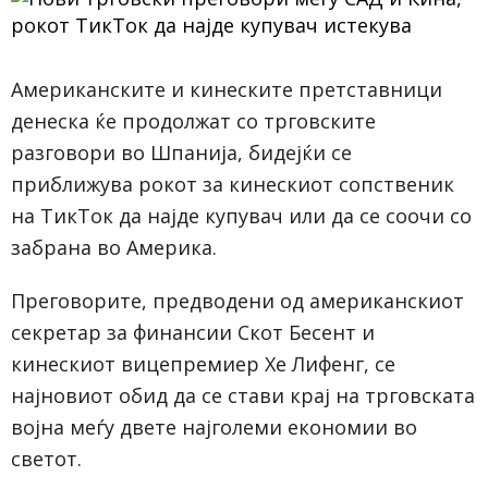
Американските и кинеските претставници
денеска ќе продолжат со трговските
разговори во Шпанија, бидејќи се
приближува рокот за кинескиот сопственик
на ТикТок да најде купувач или да се соочи со
забрана во Америка.
Преговорите, предводени од американскиот
секретар за финансии Скот Бесент и
кинескиот вицепремиер Хе Лифенг, се
најновиот обид да се стави крај на трговската
војна меѓу двете најголеми економии во
светот.