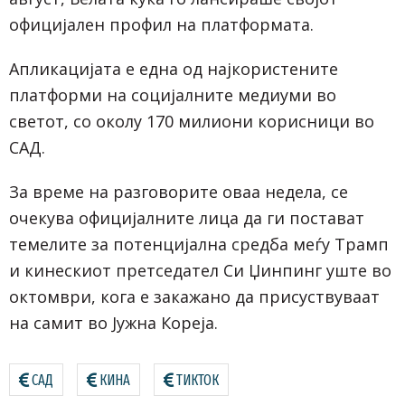
официјален профил на платформата.
Апликацијата е една од најкористените
платформи на социјалните медиуми во
светот, со околу 170 милиони корисници во
САД.
За време на разговорите оваа недела, се
очекува официјалните лица да ги постават
темелите за потенцијална средба меѓу Трамп
и кинескиот претседател Си Џинпинг уште во
октомври, кога е закажано да присуствуваат
на самит во Јужна Кореја.
САД
КИНА
ТИКТОК