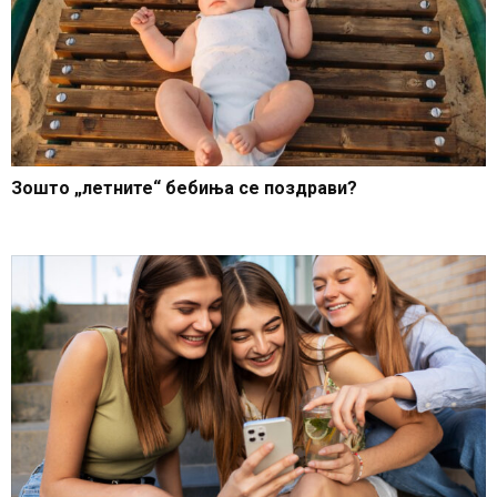
Зошто „летните“ бебиња се поздрави?