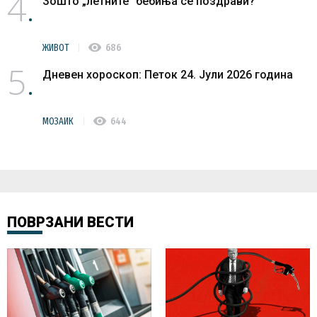
4
Зошто „летните“ бебиња се поздрави?
visibility
ЖИВОТ
686
5
Дневен хороскоп: Петок 24. Јули 2026 година
visibility
МОЗАИК
644
ПОВРЗАНИ ВЕСТИ