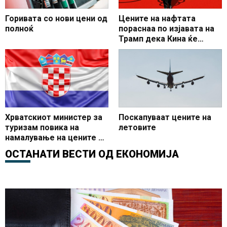
Горивата со нови цени од
Цените на нафтата
полноќ
пораснаа по изјавата на
Трамп дека Кина ќе
купува американска
нафта
Хрватскиот министер за
Поскапуваат цените на
туризам повика на
летовите
намалување на цените во
секторот до 20 отсто
ОСТАНАТИ ВЕСТИ ОД
ЕКОНОМИЈА