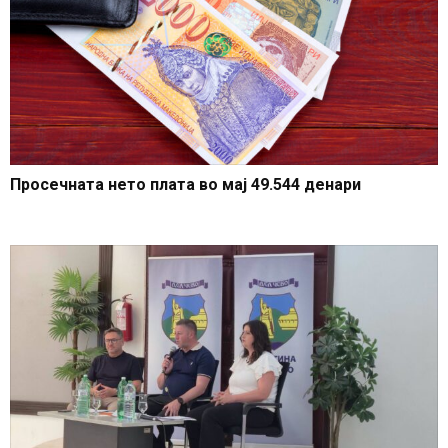
Просечната нето плата во мај 49.544 денари