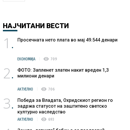
НАЈЧИТАНИ
ВЕСТИ
1
Просечната нето плата во мај 49.544 денари
visibility
ЕКОНОМИЈА
709
2
ФОТО: Запленет златен накит вреден 1,3
милиони денари
visibility
АКТУЕЛНО
706
3
Победа за Владата, Охридскиот регион го
задржа статусот на заштитено светско
културно наследство
visibility
АКТУЕЛНО
693