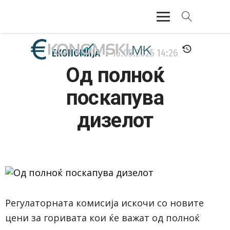
АКТУЕЛНО
ЕКОНОМИЈА
15.05.2025
14:26
Од полноќ
ЕКОНОМИЈА
поскапува
ФИНАНСИИ
дизелот
БАНКАРСТВО
ЖИВОТ
МОЗАИК
Регулаторната комисија искочи со новите
цени за горивата кои ќе важат од полноќ