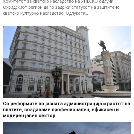
Комитетот за светско наследство на УНЕСКО одлучи
Охридскиот регион да го задржи статусот на заштитено
светско културно наследство. Одлуката...
Со реформите во јавната администрација и растот на
платите, создаваме професионален, ефикасен и
модерен јавен сектор