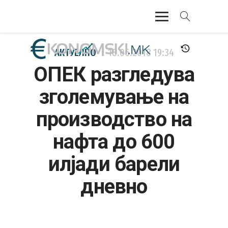
АКТУЕЛНО
АКТУЕЛНО
18.06.2018
19:34
ОПЕК разгледува
ЕКОНОМИЈА
зголемување на
ФИНАНСИИ
производство на
БАНКАРСТВО
нафта до 600
ЖИВОТ
илјади барели
МОЗАИК
дневно