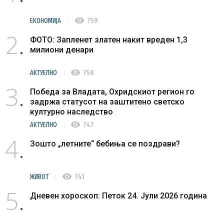
visibility
ЕКОНОМИЈА
759
2
ФОТО: Запленет златен накит вреден 1,3
милиони денари
visibility
АКТУЕЛНО
758
3
Победа за Владата, Охридскиот регион го
задржа статусот на заштитено светско
културно наследство
visibility
АКТУЕЛНО
747
4
Зошто „летните“ бебиња се поздрави?
visibility
ЖИВОТ
741
5
Дневен хороскоп: Петок 24. Јули 2026 година