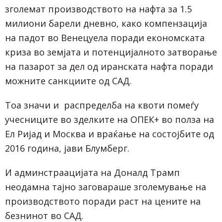
зголемат производството на нафта за 1.5
милиони барели дневно, како компензација
на падот во Венецуела поради економската
криза во земјата и потенцијалното затворање
на пазарот за дел од иранската нафта поради
можните санкциите од САД.
Тоа значи и распределба на квоти помеѓу
учесниците во зделките на ОПЕК+ во полза на
Ел Ријад и Москва и враќање на состојбите од
2016 година, јави Блумберг.
И админстраацијата на Доналд Трамп
неодамна тајно заговараше зголемување на
производството поради раст на цените на
безнинот во САД.