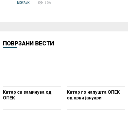
visibility
МОЗАИК
704
ПОВРЗАНИ ВЕСТИ
Катар си заминува од
Катар го напушта ОПЕК
ОПЕК
од први јануари