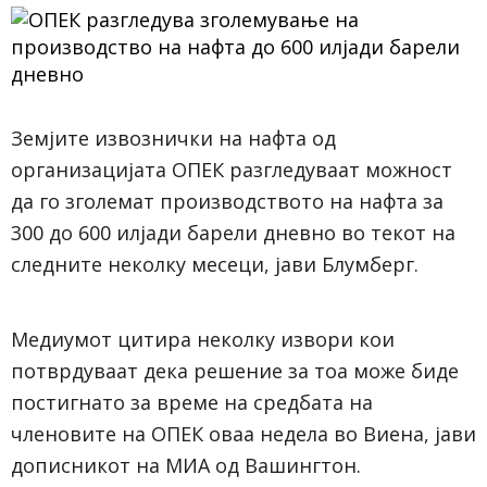
Земјите извознички на нафта од
организацијата ОПЕК разгледуваат можност
да го зголемат производството на нафта за
300 до 600 илјади барели дневно во текот на
следните неколку месеци, јави Блумберг.
Медиумот цитира неколку извори кои
потврдуваат дека решение за тоа може биде
постигнато за време на средбата на
членовите на ОПЕК оваа недела во Виена, јави
дописникот на МИА од Вашингтон.