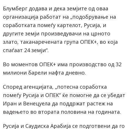
Блумберг додава и дека земјите од оваа
организација работат на „подобрување на
соработката помеѓу картелот, Русија, и
другите земји произведувачи на црното
злато, таканаречената група ОПЕК+, во која
спаѓаат 24 земји“.
Во моментов ОПЕК+ има производство од 32
милиони барели нафта дневно.
Според агенцијата, „потесна соработка
помеѓу Русија и ОПЕК“ ќе помогне да се убедат
Иран и Венецуела да поддржат растеж на
вадењето во втората половина на годината.
Русија и Саудиска Арабија се подготвени да го