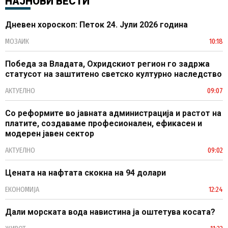
НАЈНОВИ ВЕСТИ
Дневен хороскоп: Петок 24. Јули 2026 година
МОЗАИК
10:18
Победа за Владата, Охридскиот регион го задржа
статусот на заштитено светско културно наследство
АКТУЕЛНО
09:07
Со реформите во јавната администрација и растот на
платите, создаваме професионален, ефикасен и
модерен јавен сектор
АКТУЕЛНО
09:02
Цената на нафтата скокна на 94 долари
ЕКОНОМИЈА
12:24
Дали морската вода навистина ја оштетува косата?