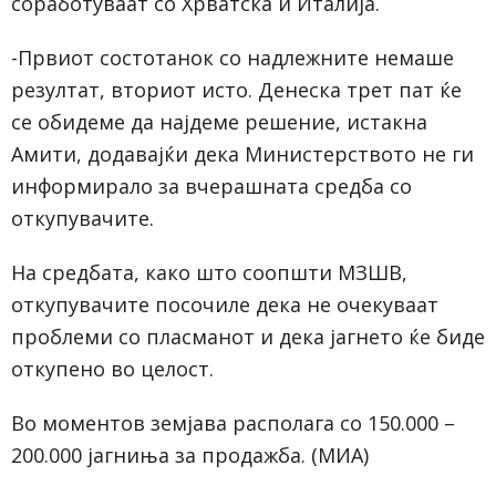
соработуваат со Хрватска и Италија.
-Првиот состотанок со надлежните немаше
резултат, вториот исто. Денеска трет пат ќе
се обидеме да најдеме решение, истакна
Амити, додавајќи дека Министерството не ги
информирало за вчерашната средба со
откупувачите.
На средбата, како што соопшти МЗШВ,
откупувачите посочиле дека не очекуваат
проблеми со пласманот и дека јагнето ќе биде
откупено во целост.
Во моментов земјава располага со 150.000 –
200.000 јагниња за продажба. (МИА)