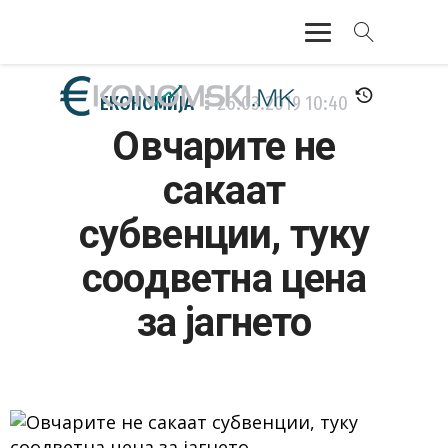
АКТУЕЛНО
ЕКОНОМИЈА
26.03.2019
10:40
Овчарите не
ЕКОНОМИЈА
сакаат
ФИНАНСИИ
субвенции, туку
БАНКАРСТВО
соодветна цена
ЖИВОТ
за јагнето
МОЗАИК