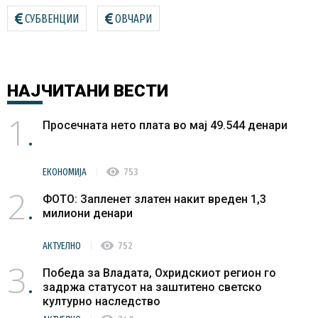
СУБВЕНЦИИ
ОВЧАРИ
НАЈЧИТАНИ
ВЕСТИ
1
Просечната нето плата во мај 49.544 денари
visibility
ЕКОНОМИЈА
753
2
ФОТО: Запленет златен накит вреден 1,3
милиони денари
visibility
АКТУЕЛНО
752
3
Победа за Владата, Охридскиот регион го
задржа статусот на заштитено светско
културно наследство