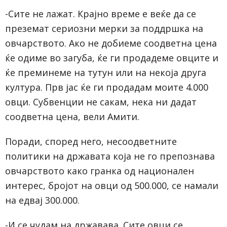
-Сите не лажат. Крајно време е веќе да се
преземат сериозни мерки за поддршка на
овчарството. Ако не добиеме соодветна цена
ќе одиме во загуба, ќе ги продадеме овците и
ќе преминеме на тутун или на некоја друга
култура. Прв јас ќе ги продадам моите 4.000
овци. Субвенции не сакам, нека ни дадат
соодветна цена, вели Амити.
Поради, според него, несоодветните
политики на државата која не го препознава
овчарството како гранка од национален
интерес, бројот на овци од 500.000, се намали
на едвај 300.000.
-И се чудам на државава. Сите овци се