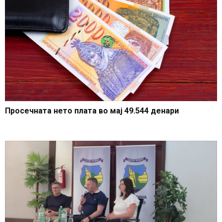
Просечната нето плата во мај 49.544 денари