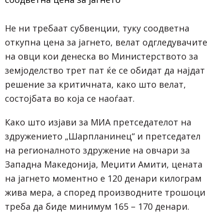
Не ни требаат субвенции, туку соодветна
откупна цена за јагнето, велат одгледувачите
на овци кои денеска во Министерството за
земјоделство трет пат ќе се обидат да најдат
решение за критичната, како што велат,
состојбата во која се наоѓаат.
Како што изјави за МИА претседателот на
здружението „Шарпланинец“ и претседател
на регионалното здружение на овчари за
Западна Македонија, Меџити Амити, цената
на јагнето моментно е 120 денари килограм
жива мера, а според производните трошоци
треба да биде минимум 165 – 170 денари.