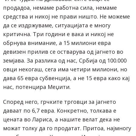
продадоа, немаме работна сила, немаме
средства и никој не прави ништо. Не можеме
да се издржуваме, ситуацијата е многу
критична. Три години е вака и никој не
обрнува внимание, а 15 милиони евра
девизен прилив се остварува од јагнето во
земјава. За разлика од нас, Србија од 100.000
овци некогаш, сега има четири милиони, но
дава 65 евра субвенција, а не 15 евра како кај
нас, потенцира Меџити.
Според него, грчките трговци за јагнето
даваат по 6,7 евра. Конкретно, толкава е
цената во Лариса, а нашите велат дека не
можат толку да го продатат. Притоа, најмногу