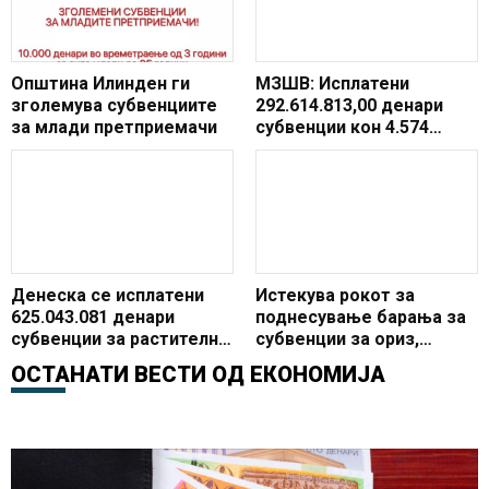
Општина Илинден ги
МЗШВ: Исплатени
зголемува субвенциите
292.614.813,00 денари
за млади претприемачи
субвенции кон 4.574
млекопроизводители
Денеска се исплатени
Истекува рокот за
625.043.081 денари
поднесување барања за
субвенции за растително
субвенции за ориз,
производство од
оризова арпа,
ОСТАНАТИ ВЕСТИ ОД
ЕКОНОМИЈА
Програмата за
градинарски или овошни
финансиска поддршка за
култури и органско
земјоделството за 2024
производство
година