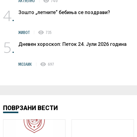
visibility
АКТУЕЛНО
740
4
Зошто „летните“ бебиња се поздрави?
visibility
ЖИВОТ
735
5
Дневен хороскоп: Петок 24. Јули 2026 година
visibility
МОЗАИК
697
ПОВРЗАНИ ВЕСТИ