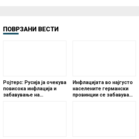
ПОВРЗАНИ ВЕСТИ
Ројтерс: Русија ја очекува
Инфлацијата во најгусто
повисока инфлација и
населените германски
забавување на
провинции се забавува
економскиот раст
во декември