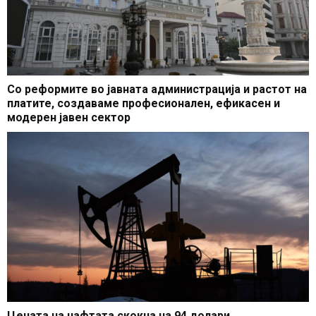
Со реформите во јавната администрација и растот на
платите, создаваме професионален, ефикасен и
модерен јавен сектор
Цената на нафтата скокна на 94 долари