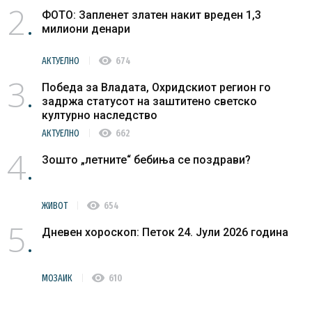
2
ФОТО: Запленет златен накит вреден 1,3
милиони денари
visibility
АКТУЕЛНО
674
3
Победа за Владата, Охридскиот регион го
задржа статусот на заштитено светско
културно наследство
visibility
АКТУЕЛНО
662
4
Зошто „летните“ бебиња се поздрави?
visibility
ЖИВОТ
654
5
Дневен хороскоп: Петок 24. Јули 2026 година
visibility
МОЗАИК
610