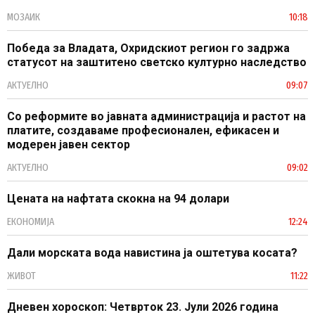
МОЗАИК
10:18
Победа за Владата, Охридскиот регион го задржа
статусот на заштитено светско културно наследство
АКТУЕЛНО
09:07
Со реформите во јавната администрација и растот на
платите, создаваме професионален, ефикасен и
модерен јавен сектор
АКТУЕЛНО
09:02
Цената на нафтата скокна на 94 долари
ЕКОНОМИЈА
12:24
Дали морската вода навистина ја оштетува косата?
ЖИВОТ
11:22
Дневен хороскоп: Четврток 23. Јули 2026 година