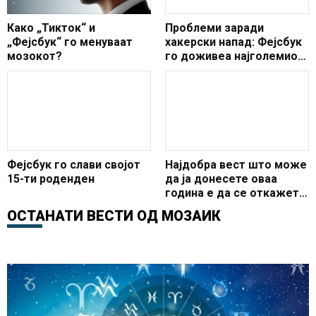
Како „Тикток“ и
Проблеми заради
„Фејсбук“ го менуваат
хакерски напад: Фејсбук
мозокот?
го доживеа најголемиот
крах во историјата
Фејсбук го слави својот
Најдобра вест што може
15-ти роденден
да ја донесете оваа
година е да се откажете
од Фејсбук
ОСТАНАТИ ВЕСТИ ОД
МОЗАИК