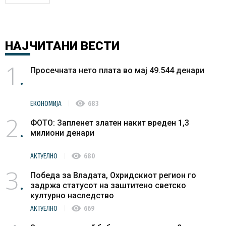
НАЈЧИТАНИ
ВЕСТИ
1
Просечната нето плата во мај 49.544 денари
visibility
ЕКОНОМИЈА
683
2
ФОТО: Запленет златен накит вреден 1,3
милиони денари
visibility
АКТУЕЛНО
680
3
Победа за Владата, Охридскиот регион го
задржа статусот на заштитено светско
културно наследство
visibility
АКТУЕЛНО
669