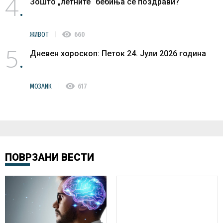
4
Зошто „летните“ бебиња се поздрави?
visibility
ЖИВОТ
660
5
Дневен хороскоп: Петок 24. Јули 2026 година
visibility
МОЗАИК
617
ПОВРЗАНИ ВЕСТИ