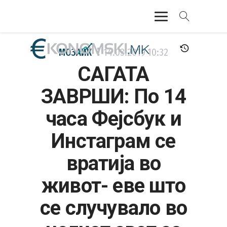
АКТУЕЛНО
МОЗАИК
14.03.2019
10:32
САГАТА
ЕКОНОМИЈА
ЗАВРШИ: По 14
ФИНАНСИИ
часа Фејсбук и
БАНКАРСТВО
Инстаграм се
ЖИВОТ
вратија во
МОЗАИК
живот- еве што
се случувало во