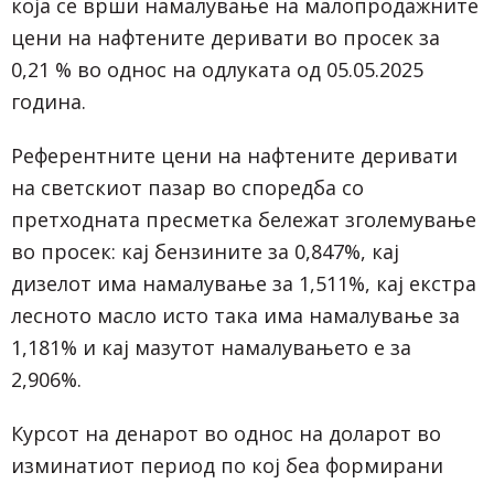
која се врши намалување на малопродажните
цени на нафтените деривати во просек за
0,21 % во однос на одлуката од 05.05.2025
година.
Референтните цени на нафтените деривати
на светскиот пазар во споредба со
претходната пресметка бележат зголемување
во просек: кај бензините за 0,847%, кај
дизелот има намалување за 1,511%, кај екстра
лесното масло исто така има намалување за
1,181% и кај мазутот намалувањето е за
2,906%.
Курсот на денарот во однос на доларот во
изминатиот период по кој беа формирани