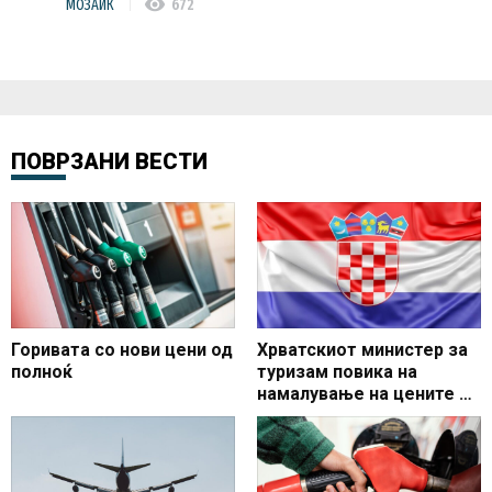
visibility
МОЗАИК
672
ПОВРЗАНИ ВЕСТИ
Горивата со нови цени од
Хрватскиот министер за
полноќ
туризам повика на
намалување на цените во
секторот до 20 отсто