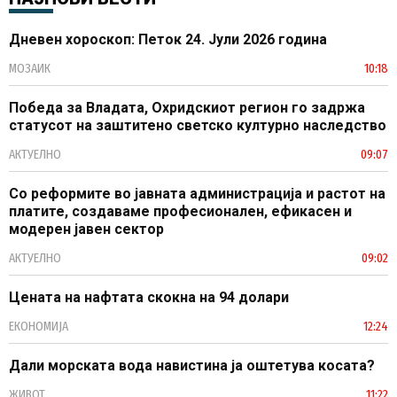
Дневен хороскоп: Петок 24. Јули 2026 година
МОЗАИК
10:18
Победа за Владата, Охридскиот регион го задржа
статусот на заштитено светско културно наследство
АКТУЕЛНО
09:07
Со реформите во јавната администрација и растот на
платите, создаваме професионален, ефикасен и
модерен јавен сектор
АКТУЕЛНО
09:02
Цената на нафтата скокна на 94 долари
ЕКОНОМИЈА
12:24
Дали морската вода навистина ја оштетува косата?
ЖИВОТ
11:22