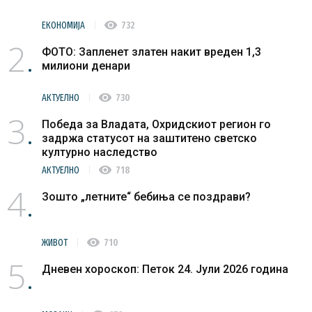
visibility
ЕКОНОМИЈА
732
2
ФОТО: Запленет златен накит вреден 1,3
милиони денари
visibility
АКТУЕЛНО
730
3
Победа за Владата, Охридскиот регион го
задржа статусот на заштитено светско
културно наследство
visibility
АКТУЕЛНО
718
4
Зошто „летните“ бебиња се поздрави?
visibility
ЖИВОТ
710
5
Дневен хороскоп: Петок 24. Јули 2026 година