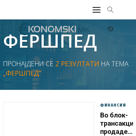
АКТУЕЛНО
ФЕРШПЕД
ЕКОНОМИЈА
ФИНАНСИИ
ПРОНАЈДЕНИ СЕ
2 РЕЗУЛТАТИ
НА ТЕМА
„ФЕРШПЕД“
БАНКАРСТВО
ЖИВОТ
МОЗАИК
ФИНАНСИИ
Во блок-
трансакциј
продадени