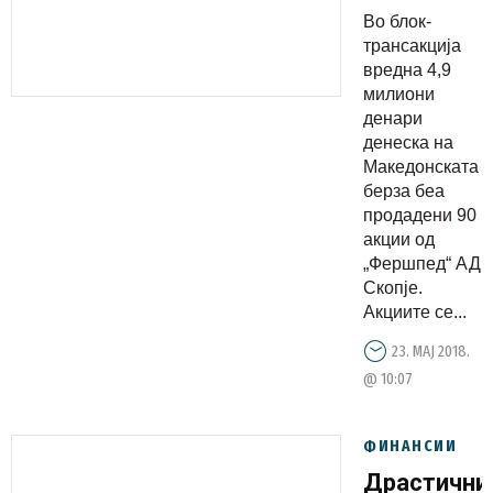
акции од
Во блок-
„Фершпед
трансакција
за 4,9
вредна 4,9
милиони
милиони
денари
денари
денеска на
Македонската
берза беа
продадени 90
акции од
„Фершпед“ АД
Скопје.
Акциите се...
23. МАЈ 2018.
@ 10:07
ФИНАНСИИ
Драстични