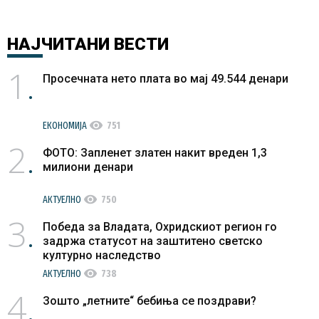
НАЈЧИТАНИ
ВЕСТИ
1
Просечната нето плата во мај 49.544 денари
visibility
ЕКОНОМИЈА
751
2
ФОТО: Запленет златен накит вреден 1,3
милиони денари
visibility
АКТУЕЛНО
750
3
Победа за Владата, Охридскиот регион го
задржа статусот на заштитено светско
културно наследство
visibility
АКТУЕЛНО
738
4
Зошто „летните“ бебиња се поздрави?